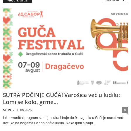
NAJČITANIJE
SUTRA POČINJE GUČA! Varošica već u ludilu:
Lomi se kolo, grme...
SE TV
-
06.08.2026
0
Iako zvanični program startuje sutra i traje do 9. avgusta u Guči je narod već
uveliko na nogama i vlada opšte ludilo Reke ljudi slivaju...