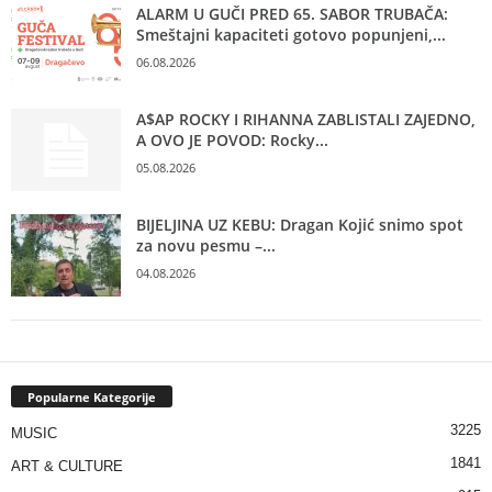
ALARM U GUČI PRED 65. SABOR TRUBAČA:
Smeštajni kapaciteti gotovo popunjeni,...
06.08.2026
A$AP ROCKY I RIHANNA ZABLISTALI ZAJEDNO,
A OVO JE POVOD: Rocky...
05.08.2026
BIJELJINA UZ KEBU: Dragan Kojić snimo spot
za novu pesmu –...
04.08.2026
Popularne Kategorije
3225
MUSIC
1841
ART & CULTURE