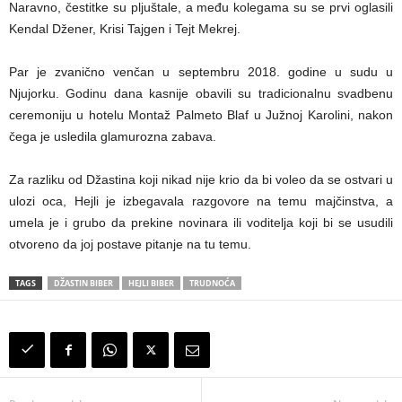
Naravno, čestitke su pljuštale, a među kolegama su se prvi oglasili
Kendal Džener, Krisi Tajgen i Tejt Mekrej.
Par je zvanično venčan u septembru 2018. godine u sudu u
Njujorku. Godinu dana kasnije obavili su tradicionalnu svadbenu
ceremoniju u hotelu Montaž Palmeto Blaf u Južnoj Karolini, nakon
čega je usledila glamurozna zabava.
Za razliku od Džastina koji nikad nije krio da bi voleo da se ostvari u
ulozi oca, Hejli je izbegavala razgovore na temu majčinstva, a
umela je i grubo da prekine novinara ili voditelja koji bi se usudili
otvoreno da joj postave pitanje na tu temu.
TAGS
DŽASTIN BIBER
HEJLI BIBER
TRUDNOĆA