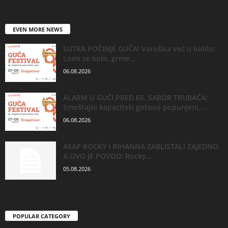
EVEN MORE NEWS
SUTRA POČINJE GUČA! Varošica već u ludilu:
Lomi se kolo, grme...
06.08.2026
ALARM U GUČI PRED 65. SABOR TRUBAČA:
Smeštajni kapaciteti gotovo popunjeni,...
06.08.2026
A$AP ROCKY I RIHANNA ZABLISTALI ZAJEDNO,
A OVO JE POVOD: Rocky...
05.08.2026
POPULAR CATEGORY