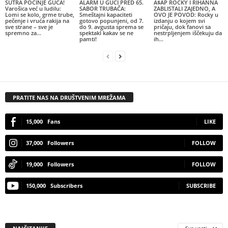
SUTRA POČINJE GUČA!
ALARM U GUČI PRED 65.
A$AP ROCKY I RIHANNA
Varošica već u ludilu:
SABOR TRUBAČA:
ZABLISTALI ZAJEDNO, A
Lomi se kolo, grme trube,
Smeštajni kapaciteti
OVO JE POVOD: Rocky u
pečenje i vruća rakija na
gotovo popunjeni, od 7.
izdanju o kojem svi
sve strane – sve je
do 9. avgusta sprema se
pričaju, dok fanovi sa
spremno za...
spektakl kakav se ne
nestrpljenjem iščekuju da
pamti!
ih...
PRATITE NAS NA DRUŠTVENIM MREŽAMA
15,000
Fans
LIKE
37,000
Followers
FOLLOW
19,000
Followers
FOLLOW
150,000
Subscribers
SUBSCRIBE
Sve vesti