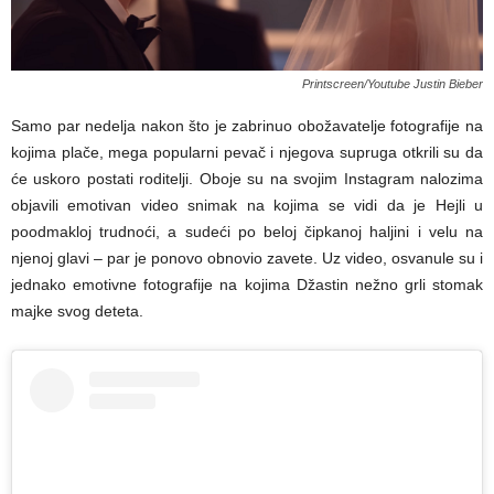
Printscreen/Youtube Justin Bieber
Samo par nedelja nakon što je zabrinuo obožavatelje fotografije na
kojima plače, mega popularni pevač i njegova supruga otkrili su da
će uskoro postati roditelji. Oboje su na svojim Instagram nalozima
objavili emotivan video snimak na kojima se vidi da je Hejli u
poodmakloj trudnoći, a sudeći po beloj čipkanoj haljini i velu na
njenoj glavi – par je ponovo obnovio zavete. Uz video, osvanule su i
jednako emotivne fotografije na kojima Džastin nežno grli stomak
majke svog deteta.