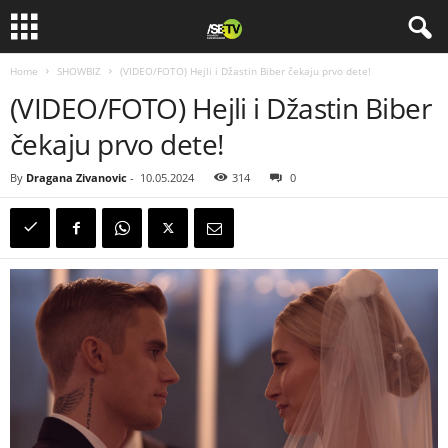
Home
SHOWBIZ
(VIDEO/FOTO) Hejli i Džastin Biber čekaju prvo dete!
(VIDEO/FOTO) Hejli i Džastin Biber
čekaju prvo dete!
By
Dragana Zivanovic
-
10.05.2024
314
0