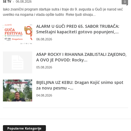
SE TV
-
06.08.2026
0
Iako zvanični program startuje sutra i traje do 9. avgusta u Guči je narod već
uveliko na nogama i vlada opšte ludilo Reke ljudi slivaju...
ALARM U GUČI PRED 65. SABOR TRUBAČA:
Smeštajni kapaciteti gotovo popunjeni,...
06.08.2026
A$AP ROCKY I RIHANNA ZABLISTALI ZAJEDNO,
A OVO JE POVOD: Rocky...
05.08.2026
BIJELJINA UZ KEBU: Dragan Kojić snimo spot
za novu pesmu –...
04.08.2026
Popularne Kategorije