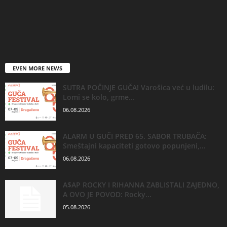
EVEN MORE NEWS
SUTRA POČINJE GUČA! Varošica već u ludilu:
Lomi se kolo, grme...
06.08.2026
ALARM U GUČI PRED 65. SABOR TRUBAČA:
Smeštajni kapaciteti gotovo popunjeni,...
06.08.2026
A$AP ROCKY I RIHANNA ZABLISTALI ZAJEDNO,
A OVO JE POVOD: Rocky...
05.08.2026