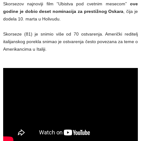
Skorsezov najnoviji film “Ubistva pod cvetnim mesecom”
ove
godine je dobio deset nominacija za prestižnog Oskara
, čija je
dodela 10. marta u Holivudu.
Skorseze (81) je snimio više od 70 ostvarenja. Američki reditelj
italijanskog porekla snimao je ostvarenja često povezana za teme o
Amerikancima u Italiji.