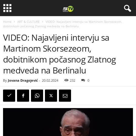
Home
ART & CULTURE
VIDEO: Najavljeni intervju sa Martinom Skorsezeom,
dobitnikom počasnog Zlatnog medveda na Berlinalu
VIDEO: Najavljeni intervju sa
Martinom Skorsezeom,
dobitnikom počasnog Zlatnog
medveda na Berlinalu
By
Jovana Dragojević
-
20.02.2024
232
0