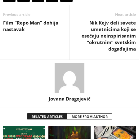
Previous article
Next article
Film “Repo Man” dobija
Nik Kejv deli savete
nastavak
umetnicima koji se
osećaju neinspirisanim
“okrutnim” svetskim
događajima
Jovana Dragojević
RELATED ARTICLES
MORE FROM AUTHOR