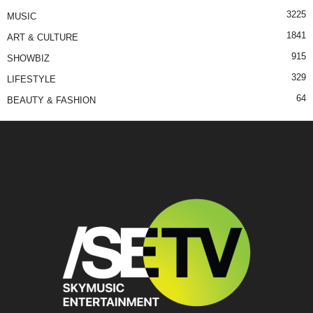
3225
MUSIC
1841
ART & CULTURE
915
SHOWBIZ
329
LIFESTYLE
64
BEAUTY & FASHION