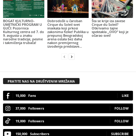
BOGAT KULTURNO-
Dobrodošli u čaroban
Šta se krije iza zavese
UMETNIČKI PROGRAM U
Cirque du Soleil svet
Cirque du Soleil?
GUČI: Pozornica
insekata koji prkosi
Otkrivamo tajne
Kulturnog centra od 7. do
zakonima fizike! Publika u
spektakla ,,OVO” koji je
9. avgusta u znaku
prepunoj Beogradskoj
očarao svet!
narodne tradicije, pesme
arena ostala bez daha
i takmičenja trubača!
nakon premijernog
izvođenja predstave...
PRATITE NAS NA DRUŠTVENIM MREŽAMA
15,000
Fans
LIKE
37,000
Followers
FOLLOW
19,000
Followers
FOLLOW
150,000
Subscribers
SUBSCRIBE