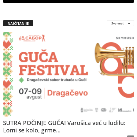
NAJČITANIJE
Sve vesti
SUTRA POČINJE GUČA! Varošica već u ludilu:
Lomi se kolo, grme...