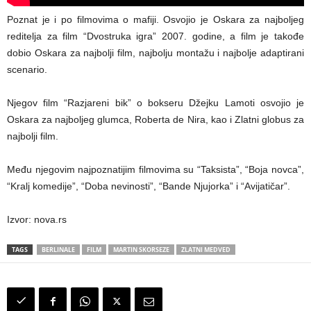
Poznat je i po filmovima o mafiji. Osvojio je Oskara za najboljeg
reditelja za film “Dvostruka igra” 2007. godine, a film je takođe
dobio Oskara za najbolji film, najbolju montažu i najbolje adaptirani
scenario.
Njegov film “Razjareni bik” o bokseru Džejku Lamoti osvojio je
Oskara za najboljeg glumca, Roberta de Nira, kao i Zlatni globus za
najbolji film.
Među njegovim najpoznatijim filmovima su “Taksista”, “Boja novca”,
“Kralj komedije”, “Doba nevinosti”, “Bande Njujorka” i “Avijatičar”.
Izvor: nova.rs
TAGS
BERLINALE
FILM
MARTIN SKORSEZE
ZLATNI MEDVED