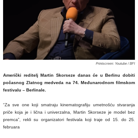
Printscreen: Youtube / BFI
Američki reditelj Martin Skorseze danas će u Berlinu dobiti
počasnog Zlatnog medveda na 74. Međunarodnom filmskom
festivalu – Berlinale.
“Za sve one koji smatraju kinematografiju umetnošću stvaranja
priče koja je i lična i univerzalna, Martin Skorseze je model bez
premca”, rekli su organizatori festivala koji traje od 15. do 25.
februara