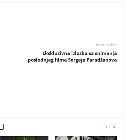
Next article
Ekskluzivna izložba sa snimanja
poslednjeg filma Sergeja Paradžanova