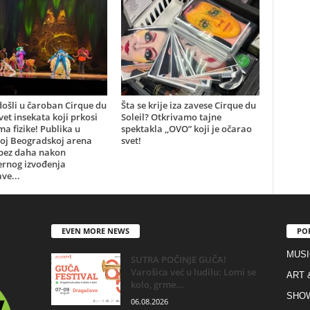
ošli u čaroban Cirque du
Šta se krije iza zavese Cirque du
svet insekata koji prkosi
Soleil? Otkrivamo tajne
a fizike! Publika u
spektakla ,,OVO” koji je očarao
oj Beogradskoj arena
svet!
 bez daha nakon
ernog izvođenja
ve...
EVEN MORE NEWS
PO
MUSI
SUTRA POČINJE GUČA!
Varošica već u ludilu: Lomi se
ART 
kolo, grme...
SHO
06.08.2026