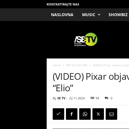
KONTAKTIRAJTE NAS
NASLOVNA
MUSIC
SHOWBIZ
/
S
E
T
V
Home
ART & CULTURE
(VIDEO) Pixar objavio trejl
(VIDEO) Pixar objav
“Elio”
By
SE TV
-
22.11.2024
94
0