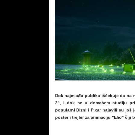
Dok najmlađa publika iščekuje da na r
2”, i dok se u domaćem studiju prip
popularni Dizni i Pixar najavili su još
poster i trejler za animaciju “Elio” čij