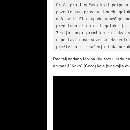
Priča prati dečaka koji potpuno 
poznato kao prostor između galak
maštoviti Elio upada u međuplane
predstavnici dalekih galaksija. 
Zemlju, nepripremljen za takvu v
uspostavi nove veze sa ekscentri
preživi niz iskušenja i da neka
Reditelj Adriano Molina iskustvo u radu n
animaciji “Koko” (Coco) koja je osvojila dv