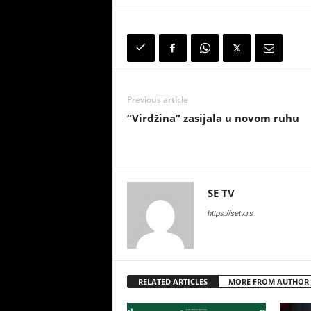
Previous article
“Virdžina” zasijala u novom ruhu
SE TV
https://setv.rs
RELATED ARTICLES
MORE FROM AUTHOR