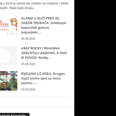
ta u Guči je narod već uveliko na nogama i vlada
ludilo Reke ljudi slivaju...
ALARM U GUČI PRED 65.
SABOR TRUBAČA: Smeštajni
kapaciteti gotovo
popunjeni,...
06.08.2026
A$AP ROCKY I RIHANNA
ZABLISTALI ZAJEDNO, A OVO
JE POVOD: Rocky...
05.08.2026
BIJELJINA UZ KEBU: Dragan
Kojić snimo spot za novu
pesmu –...
04.08.2026
ularne Kategorije