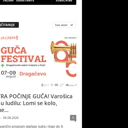
150,000
Subscribers
SUBSCRIBE
JČITANIJE
Sve vesti
RA POČINJE GUČA! Varošica
 u ludilu: Lomi se kolo,
e...
-
06.08.2026
0
vanični program startuje sutra i traje do 9.