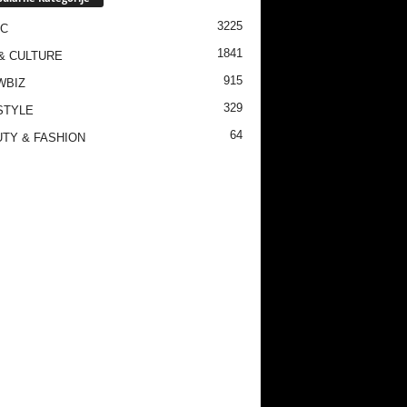
3225
IC
1841
& CULTURE
915
WBIZ
329
STYLE
64
TY & FASHION