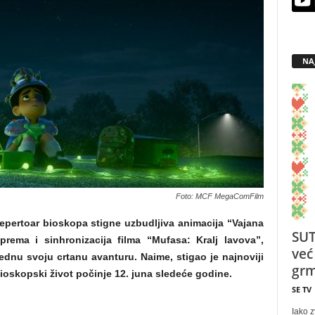
NA
Foto: MCF MegaComFilm
epertoar bioskopa stigne uzbudljiva animacija “Vajana
SUT
rema i sinhronizacija filma “Mufasa: Kralj lavova”,
već
 jednu svoju crtanu avanturu. Naime, stigao je najnoviji
grm
i bioskopski život počinje 12. juna sledeće godine.
SE TV
Iako z