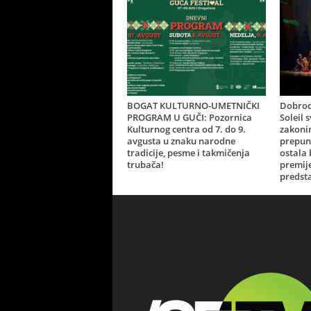
BOGAT KULTURNO-UMETNIČKI
Dobrod
PROGRAM U GUČI: Pozornica
Soleil 
Kulturnog centra od 7. do 9.
zakonim
avgusta u znaku narodne
prepun
tradicije, pesme i takmičenja
ostala
trubača!
premij
predsta