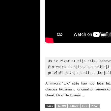
Da iz Pixar studija stižu zabavn
činjenica da njihov ovogodišnji 
privlači pažnju publike, imajuć
Animacija “Elio” stiže kao novi letnji hi
glasove likovima u originalnoj, američk
Garet, Džamila Džamil…
TAGS
12. JUN
CRTANI
ELIO
PIXAR