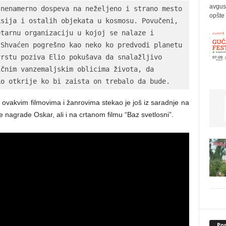
avgus
nenamerno dospeva na neželjeno i strano mesto 
opšte 
sija i ostalih objekata u kosmosu. Povučeni, 
tarnu organizaciju u kojoj se nalaze i 
Shvaćen pogrešno kao neko ko predvodi planetu 
rstu poziva Elio pokušava da snalažljivo 
čnim vanzemaljskim oblicima života, da 
ko otkrije ko bi zaista on trebalo da bude.
a ovakvim filmovima i žanrovima stekao je još iz saradnje na
e nagrade Oskar, ali i na crtanom filmu “Baz svetlosni”.
Pop