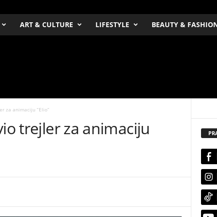
ART & CULTURE
LIFESTYLE
BEAUTY & FASHIO
er za animaciju “Elio”
io trejler za animaciju
PR