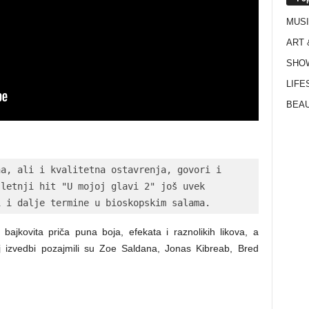
MUS
ART 
SHO
LIFE
BEAU
a, ali i kvalitetna ostavrenja, govori i 
letnji hit "U mojoj glavi 2" još uvek 
i i dalje termine u bioskopskim salama.
t, bajkovita priča puna boja, efekata i raznolikih likova, a
oj izvedbi pozajmili su Zoe Saldana, Jonas Kibreab, Bred