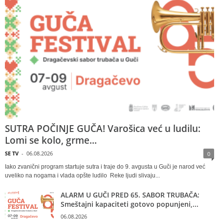
SUTRA POČINJE GUČA! Varošica već u ludilu:
Lomi se kolo, grme...
SE TV
-
06.08.2026
0
Iako zvanični program startuje sutra i traje do 9. avgusta u Guči je narod već
uveliko na nogama i vlada opšte ludilo Reke ljudi slivaju...
ALARM U GUČI PRED 65. SABOR TRUBAČA:
Smeštajni kapaciteti gotovo popunjeni,...
06.08.2026