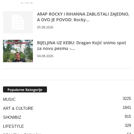
A$AP ROCKY I RIHANNA ZABLISTALI ZAJEDNO,
A OVO JE POVOD: Rocky...
05.08.2026
BIJELJINA UZ KEBU: Dragan Kojić snimo spot
za novu pesmu –...
04.08.2026
Popularne Kategorije
3225
MUSIC
1841
ART & CULTURE
915
SHOWBIZ
329
LIFESTYLE