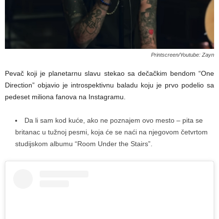
Printscreen/Youtube: Zayn
Pevač koji je planetarnu slavu stekao sa dečačkim bendom “One
Direction” objavio je introspektivnu baladu koju je prvo podelio sa
pedeset miliona fanova na Instagramu.
Da li sam kod kuće, ako ne poznajem ovo mesto – pita se
britanac u tužnoj pesmi, koja će se naći na njegovom četvrtom
studijskom albumu “Room Under the Stairs”.