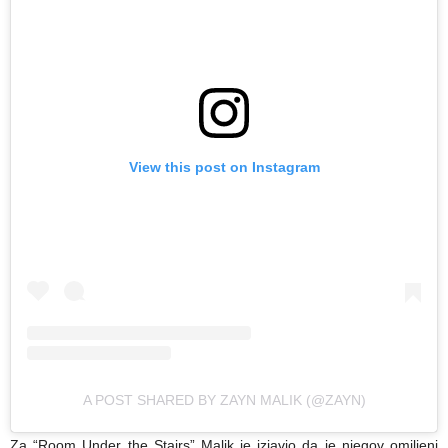
View this post on Instagram
A POST SHARED BY ZAYN MALIK (@ZAYN)
Za “Room Under the Stairs” Malik je izjavio da je njegov omiljeni