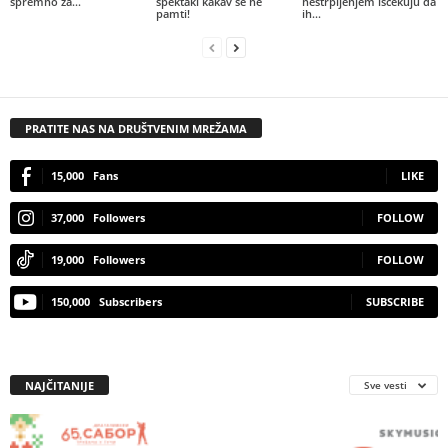
spremno za...
spektakl kakav se ne
nestrpljenjem iščekuju da
pamti!
ih...
PRATITE NAS NA DRUŠTVENIM MREŽAMA
15,000
Fans
LIKE
37,000
Followers
FOLLOW
19,000
Followers
FOLLOW
150,000
Subscribers
SUBSCRIBE
NAJČITANIJE
Sve vesti