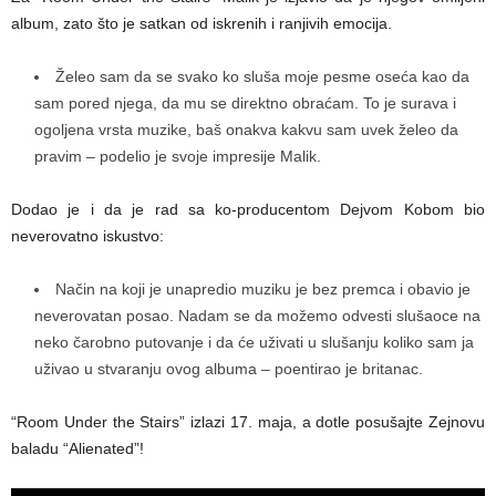
album, zato što je satkan od iskrenih i ranjivih emocija.
Želeo sam da se svako ko sluša moje pesme oseća kao da
sam pored njega, da mu se direktno obraćam. To je surava i
ogoljena vrsta muzike, baš onakva kakvu sam uvek želeo da
pravim – podelio je svoje impresije Malik.
Dodao je i da je rad sa ko-producentom Dejvom Kobom bio
neverovatno iskustvo:
Način na koji je unapredio muziku je bez premca i obavio je
neverovatan posao. Nadam se da možemo odvesti slušaoce na
neko čarobno putovanje i da će uživati ​​u slušanju koliko sam ja
uživao u stvaranju ovog albuma – poentirao je britanac.
“Room Under the Stairs” izlazi 17. maja, a dotle posušajte Zejnovu
baladu “Alienated”!