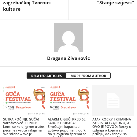
zagrebačkoj Tvornici
“Stanje svijesti”
kulture
Dragana Zivanovic
RELATED ARTICLES
MORE FROM AUTHOR
SUTRA POČINJE GUČA!
ALARM U GUČI PRED 65.
A$AP ROCKY I RIHANNA
Varošica već u ludilu:
SABOR TRUBAČA:
ZABLISTALI ZAJEDNO, A
Lomi se kolo, grme trube,
Smeštajni kapaciteti
OVO JE POVOD: Rocky u
pečenje i vruća rakija na
gotovo popunjeni, od 7.
izdanju o kojem svi
sve strane – sve je
do 9. avgusta sprema se
pričaju, dok fanovi sa