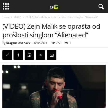
Home
MUSIC
(VIDEO) Zejn Malik se oprašta od prošlosti singlom “Alienated”
(VIDEO) Zejn Malik se oprašta od
prošlosti singlom “Alienated”
By
Dragana Zivanovic
-
12.04.2024
227
0