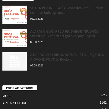
SUTRA POČINJE GUČA! Varošica već u ludilu:
Lomi se kolo, grme...
06.08.2026
ALARM U GUČI PRED 65. SABOR TRUBAČA:
Smeštajni kapaciteti gotovo popunjeni,...
06.08.2026
A$AP ROCKY I RIHANNA ZABLISTALI ZAJEDNO,
A OVO JE POVOD: Rocky...
05.08.2026
POPULAR CATEGORY
3225
MUSIC
1841
ART & CULTURE