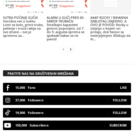
SUTRA POČINJE GUČA!
ALARM U GUČI PRED 65.
A$AP ROCKY I RIHANNA
Varošica već u ludilu:
SABOR TRUBAČA:
ZABLISTALI ZAJEDNO, A
Lomi se kolo, grme trube,
Smeštajni kapaciteti
OVO JE POVOD: Rocky u
pečenje i vruća rakija na
gotovo popunjeni, od 7.
izdanju o kojem svi
sve strane – sve je
do 9. avgusta sprema se
pričaju, dok fanovi sa
spremno za...
spektakl kakav se ne
nestrpljenjem iščekuju da
pamti!
ih...
PRATITE NAS NA DRUŠTVENIM MREŽAMA
15,000
Fans
LIKE
37,000
Followers
FOLLOW
19,000
Followers
FOLLOW
150,000
Subscribers
SUBSCRIBE