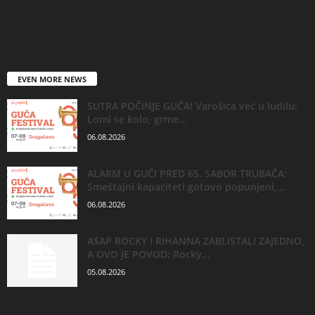
EVEN MORE NEWS
SUTRA POČINJE GUČA! Varošica već u ludilu:
Lomi se kolo, grme...
06.08.2026
ALARM U GUČI PRED 65. SABOR TRUBAČA:
Smeštajni kapaciteti gotovo popunjeni,...
06.08.2026
A$AP ROCKY I RIHANNA ZABLISTALI ZAJEDNO,
A OVO JE POVOD: Rocky...
05.08.2026