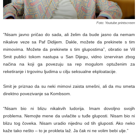
Foto: Youtube printscreen
“Nisam javno pričao do sada, ali želim da bude jasno da nemam
nikakve veze sa Paf Didijem. Dakle, možete da prekinete s tim
mimovima. Možete da prekinete s tim glupostima”, obratio se Vil
Smit publici tokom nastupa u San Dijegu, vidno iznerviran zbog
načina na koji ga povezuju sa rep mogulom optuženim za
reketiranje i trgovinu ljudima u cilju seksualne ekploatacije.
Smit je priznao da su neki mimovi zaista smešni, ali da mu smeta
direktno povezivanje sa Kombsom.
“Nisam bio ni blizu nikakvih ludorija. Imam dovoljno svojih
problema. Nemojte mene da uvlačite u tuđe gluposti. Nisam bio ni
blizu tog čoveka. Nisam uradio nijednu od tih gluposti. Ako neko
kaže tako nešto – to je prokleta laž. Ja čak ni ne volim bebi ulje.”