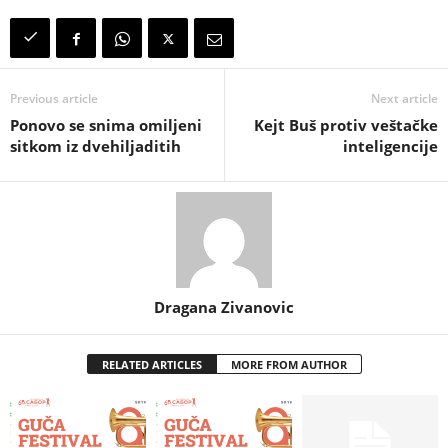
Previous article
Next article
Ponovo se snima omiljeni
Kejt Buš protiv veštačke
sitkom iz dvehiljaditih
inteligencije
Dragana Zivanovic
RELATED ARTICLES
MORE FROM AUTHOR