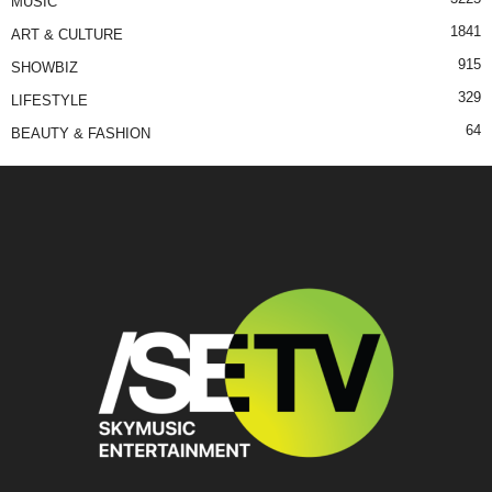
MUSIC
1841
ART & CULTURE
915
SHOWBIZ
329
LIFESTYLE
64
BEAUTY & FASHION