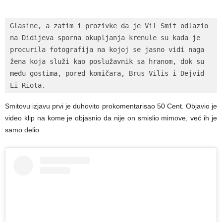
Glasine, a zatim i prozivke da je Vil Smit odlazio 
na Didijeva sporna okupljanja krenule su kada je 
procurila fotografija na kojoj se jasno vidi naga 
žena koja služi kao poslužavnik sa hranom, dok su 
među gostima, pored komičara, Brus Vilis i Dejvid 
Li Riota.
Smitovu izjavu prvi je duhovito prokomentarisao 50 Cent. Objavio je
video klip na kome je objasnio da nije on smislio mimove, već ih je
samo delio.