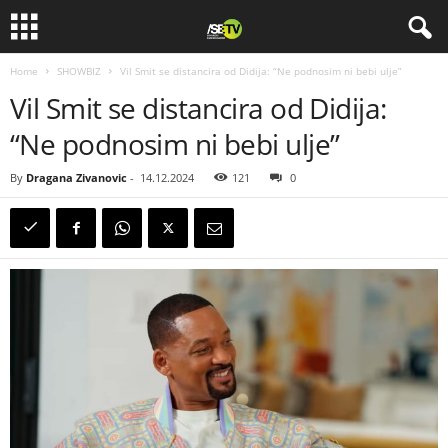
Home
SHOWBIZ
Vil Smit se distancira od Didija: “Ne podnosim ni bebi ulje”
Vil Smit se distancira od Didija:
“Ne podnosim ni bebi ulje”
By
Dragana Zivanovic
-
14.12.2024
121
0