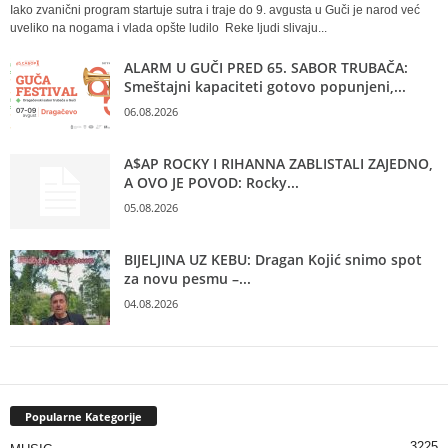
Iako zvanični program startuje sutra i traje do 9. avgusta u Guči je narod već
uveliko na nogama i vlada opšte ludilo Reke ljudi slivaju...
ALARM U GUČI PRED 65. SABOR TRUBAČA:
Smeštajni kapaciteti gotovo popunjeni,...
06.08.2026
A$AP ROCKY I RIHANNA ZABLISTALI ZAJEDNO,
A OVO JE POVOD: Rocky...
05.08.2026
BIJELJINA UZ KEBU: Dragan Kojić snimo spot
za novu pesmu –...
04.08.2026
Popularne Kategorije
3225