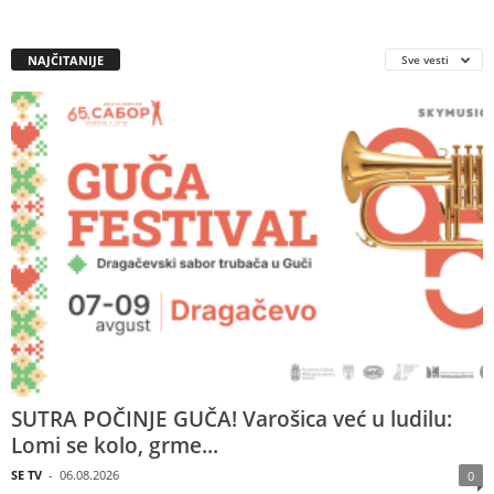
NAJČITANIJE
Sve vesti
SUTRA POČINJE GUČA! Varošica već u ludilu:
Lomi se kolo, grme...
SE TV
-
06.08.2026
0