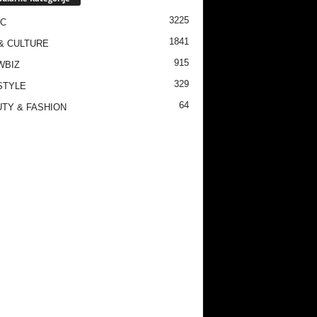
3225
IC
1841
& CULTURE
915
WBIZ
329
STYLE
64
TY & FASHION