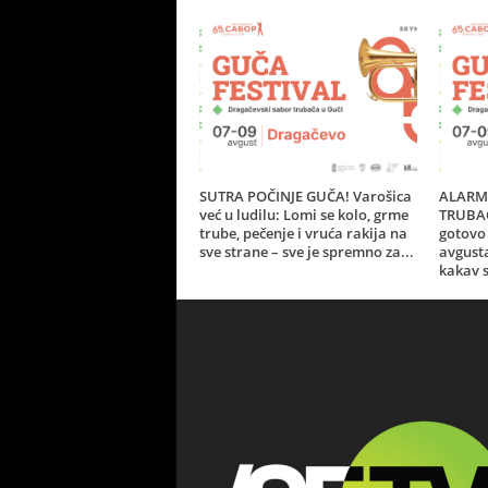
SUTRA POČINJE GUČA! Varošica
ALARM 
već u ludilu: Lomi se kolo, grme
TRUBAČ
trube, pečenje i vruća rakija na
gotovo 
sve strane – sve je spremno za...
avgust
kakav s