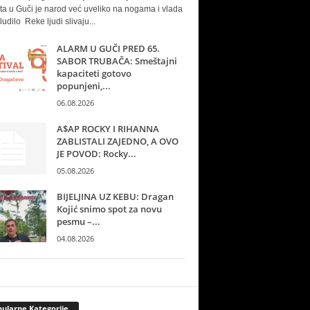
ta u Guči je narod već uveliko na nogama i vlada
ludilo Reke ljudi slivaju...
ALARM U GUČI PRED 65.
SABOR TRUBAČA: Smeštajni
kapaciteti gotovo
popunjeni,...
06.08.2026
A$AP ROCKY I RIHANNA
ZABLISTALI ZAJEDNO, A OVO
JE POVOD: Rocky...
05.08.2026
BIJELJINA UZ KEBU: Dragan
Kojić snimo spot za novu
pesmu –...
04.08.2026
ularne Kategorije