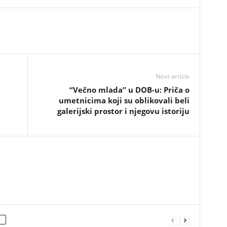
Next article
“Večno mlada” u DOB-u: Priča o
umetnicima koji su oblikovali beli
galerijski prostor i njegovu istoriju