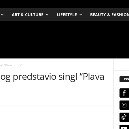
ART & CULTURE
LIFESTYLE
BEAUTY & FASHIO
gl “Plava i žuta”
og predstavio singl “Plava
PR