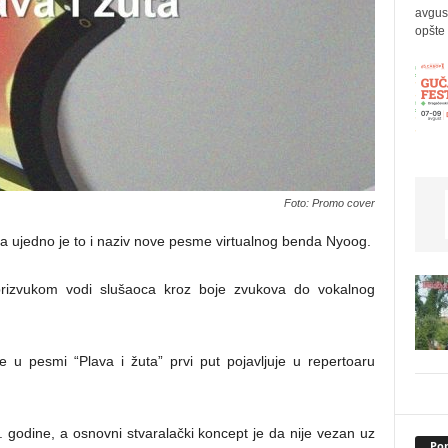
avgus
opšte 
Foto: Promo cover
, a ujedno je to i naziv nove pesme virtualnog benda Nyoog.
 prizvukom vodi slušaoca kroz boje zvukova do vokalnog
e u pesmi “Plava i žuta” prvi put pojavljuje u repertoaru
. godine, a osnovni stvaralački koncept je da nije vezan uz
Pop