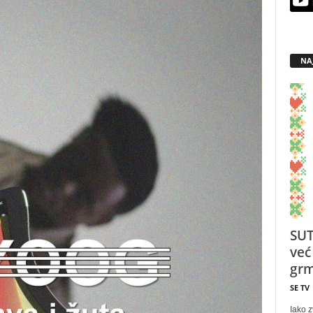
NA
SUT
već
grm
SE TV
Iako z