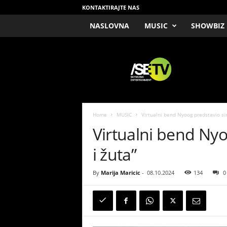
KONTAKTIRAJTE NAS
NASLOVNA
MUSIC
SHOWBIZ
/
S
E
T
V
Home
MUSIC
Virtualni bend Nyoog predstavio sin
Virtualni bend Nyo
i žuta”
By
Marija Maricic
-
08.10.2024
134
0