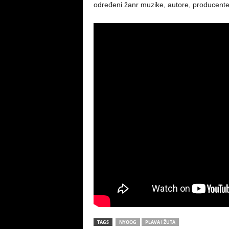
određeni žanr muzike, autore, producente 
TAGS
NYOOG
PLAVA I ŽUTA