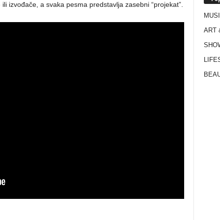
ili izvođače, a svaka pesma predstavlja zasebni “projekat”.
MUS
ART 
SHO
LIFE
BEAU