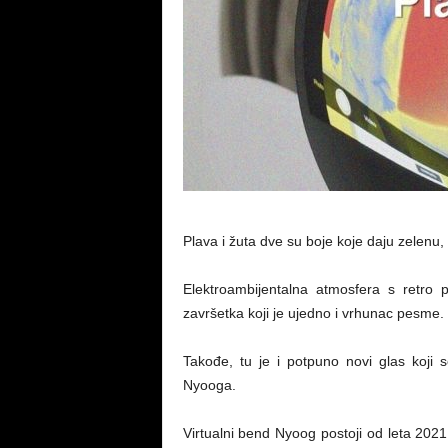
Plava i žuta dve su boje koje daju zelenu
Elektroambijentalna atmosfera s retro
završetka koji je ujedno i vrhunac pesme.
Takođe, tu je i potpuno novi glas koji s
Nyooga.
Virtualni bend Nyoog postoji od leta 2021