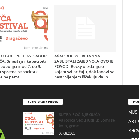
U GUČI PRED 65. SABOR
A$AP ROCKY I RIHANNA
A: Smeštajni kapaciteti
ZABLISTALI ZAJEDNO, A OVO JE
popunjeni, od 7. do 9.
POVOD: Rocky u izdanju o
a sprema se spektakl
kojem svi pričaju, dok fanovi sa
e ne pamti!
nestrpljenjem iščekuju da ih...
EVEN MORE NEWS
PO
MUSI
SUTRA POČINJE GUČA!
Varošica već u ludilu: Lomi se
ART 
kolo, grme...
SHO
06.08.2026