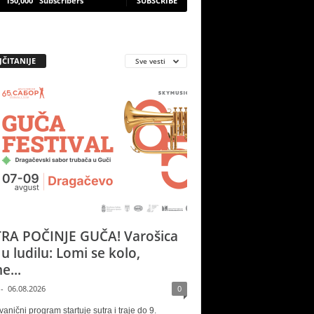
150,000
Subscribers
SUBSCRIBE
JČITANIJE
Sve vesti
RA POČINJE GUČA! Varošica
 u ludilu: Lomi se kolo,
e...
-
06.08.2026
0
vanični program startuje sutra i traje do 9.