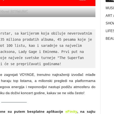
MUS
Vizual SKYMUSIC
ART 
SHO
LIFE
rstar, sa karijerom koja obiluje neverovatnim 
BEAU
35 miliona prodatih albuma, 45 pesama koje je 
ot 100 listu, kao i saradnje sa najvećim 
acksona, Lady Gage i Eminema. Prvi put na 
oje najveće svetske turneje "The Superfan 
ji će se prepričavati godinama!
 zagrejati VOYAGE, trenutno najtraženiji izvođač mlađe
araju top listama, a milionski pregledi na platformama
egova energija i neponovljivi nastupi podižu atmosferu do
iliku da doživi koncert godine, kakav se ne viđa često!
pne su putem besplatne aplikacije
eFinity
, na sajtu