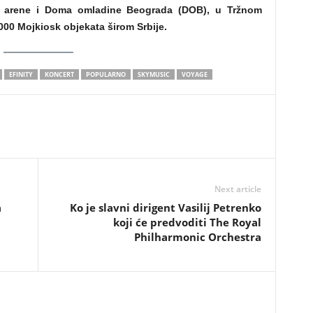
e arene i Doma omladine Beograda (DOB), u Tržnom
.000 Mojkiosk objekata širom Srbije.
EFINITY
KONCERT
POPULARNO
SKYMUSIC
VOYAGE
Next article
a
Ko je slavni dirigent Vasilij Petrenko
koji će predvoditi The Royal
Philharmonic Orchestra