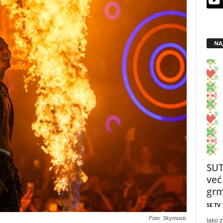
NA
SUT
već
grm
SE TV
Foto: Skymusic
Iako z