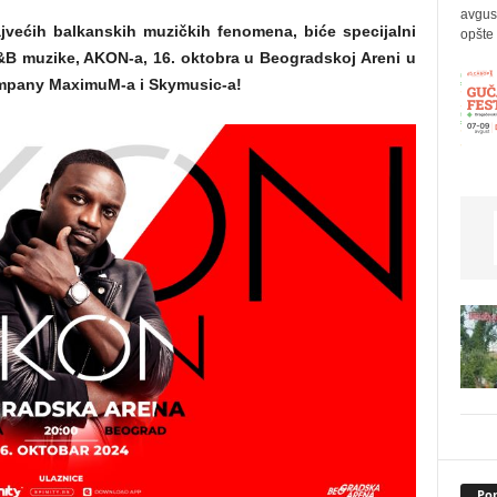
avgus
većih balkanskih muzičkih fenomena, biće specijalni
opšte 
&B muzike, AKON-a, 16. oktobra u Beogradskoj Areni u
Company MaximuM-a i Skymusic-a!
Pop