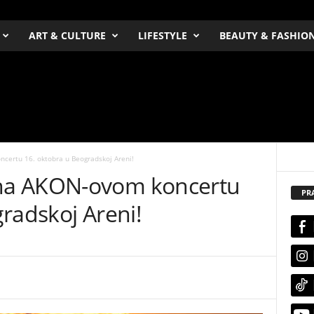
ART & CULTURE
LIFESTYLE
BEAUTY & FASHIO
ertu 16. oktobra u Beogradskoj Areni!
na AKON-ovom koncertu
PR
radskoj Areni!