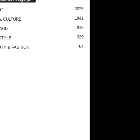
3225
IC
1841
& CULTURE
915
WBIZ
329
STYLE
64
TY & FASHION