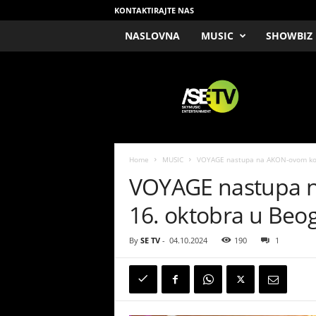
KONTAKTIRAJTE NAS
NASLOVNA
MUSIC
SHOWBIZ
/
S
E
T
V
Home
MUSIC
VOYAGE nastupa na AKON-ovom konc
VOYAGE nastupa 
16. oktobra u Beog
By
SE TV
-
04.10.2024
190
1