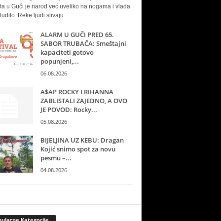
ta u Guči je narod već uveliko na nogama i vlada
ludilo Reke ljudi slivaju...
ALARM U GUČI PRED 65.
SABOR TRUBAČA: Smeštajni
kapaciteti gotovo
popunjeni,...
06.08.2026
A$AP ROCKY I RIHANNA
ZABLISTALI ZAJEDNO, A OVO
JE POVOD: Rocky...
05.08.2026
BIJELJINA UZ KEBU: Dragan
Kojić snimo spot za novu
pesmu –...
04.08.2026
ularne Kategorije