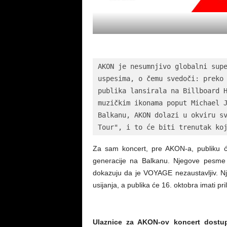
AKON je nesumnjivo globalni supe
uspesima, o čemu svedoči: preko 
publika lansirala na Billboard H
muzičkim ikonama poput Michael J
Balkanu, AKON dolazi u okviru sv
Tour", i to će biti trenutak ko
Za sam koncert, pre AKON-a, publiku će
generacije na Balkanu. Njegove pesme h
dokazuju da je VOYAGE nezaustavljiv. Nj
usijanja, a publika će 16. oktobra imati pr
Ulaznice za AKON-ov koncert dostu