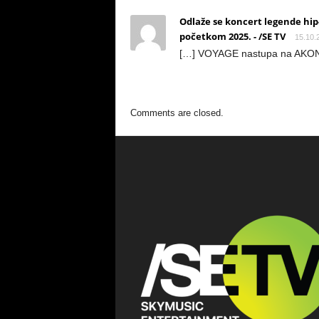
Odlaže se koncert legende hi
početkom 2025. - /SE TV
15.10.
[…] VOYAGE nastupa na AKON-o
Comments are closed.