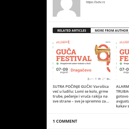
https://setv.rs
RELATED ARTICLES
MORE FROM AUTHOR
SUTRA POČINJE GUČA! Varošica
ALARM 
već u ludilu: Lomi se kolo, grme
TRUBAČ
trube, pečenje i vruća rakija na
gotovo 
sve strane – sve je spremno za...
avgust
kakav s
1 COMMENT