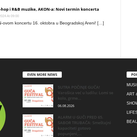
p-hop i R&B muzike, AKON-a: Novi termin koncerta
2024 At 09:00
vom koncertu 16. oktobra u Beogradskoj Areni! […]
EVEN MORE NEWS
PO
MUSI
SUTRA POČINJE GUČA!
Varošica već u ludilu: Lomi se
ART 
kolo, grme...
SHO
06.08.2026
LIFE
ALARM U GUČI PRED 65.
BEAU
SABOR TRUBAČA: Smeštajni
kapaciteti gotovo
popunjeni,...