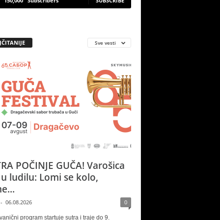
150,000
Subscribers
SUBSCRIBE
JČITANIJE
Sve vesti
RA POČINJE GUČA! Varošica
 u ludilu: Lomi se kolo,
e...
-
06.08.2026
0
vanični program startuje sutra i traje do 9.