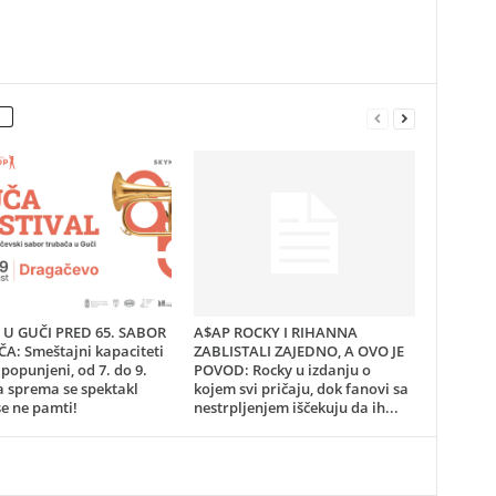
U GUČI PRED 65. SABOR
A$AP ROCKY I RIHANNA
A: Smeštajni kapaciteti
ZABLISTALI ZAJEDNO, A OVO JE
popunjeni, od 7. do 9.
POVOD: Rocky u izdanju o
a sprema se spektakl
kojem svi pričaju, dok fanovi sa
e ne pamti!
nestrpljenjem iščekuju da ih...