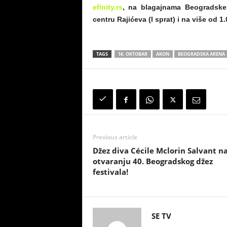
efinity.rs
, na blagajnama Beogradsk
centru Rajićeva (I sprat) i na više od 1
TAGS
16. OKTOBAR
AKON
BEOGRADSKA ARENA
Previous article
Džez diva Cécile Mclorin Salvant n
otvaranju 40. Beogradskog džez
festivala!
SE TV