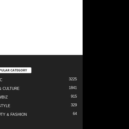
PULAR CATEGORY
3225
C
1841
& CULTURE
915
WBIZ
329
STYLE
64
TY & FASHION