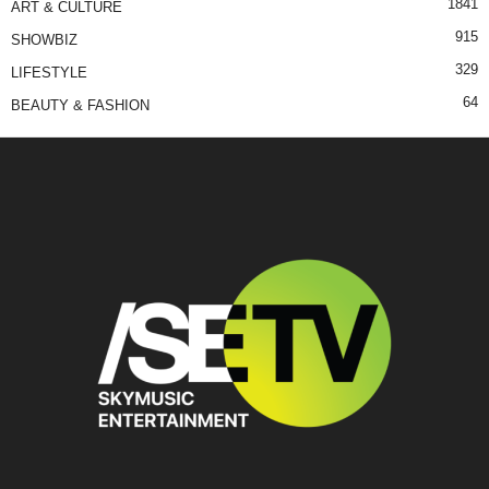
1841
ART & CULTURE
915
SHOWBIZ
329
LIFESTYLE
64
BEAUTY & FASHION