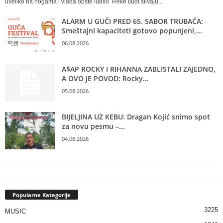
uveliko na nogama i vlada opšte ludilo Reke ljudi slivaju...
ALARM U GUČI PRED 65. SABOR TRUBAČA:
Smeštajni kapaciteti gotovo popunjeni,...
06.08.2026
A$AP ROCKY I RIHANNA ZABLISTALI ZAJEDNO,
A OVO JE POVOD: Rocky...
05.08.2026
BIJELJINA UZ KEBU: Dragan Kojić snimo spot
za novu pesmu –...
04.08.2026
Popularne Kategorije
3225
MUSIC