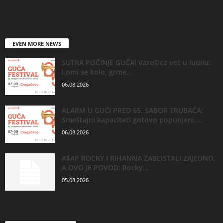
EVEN MORE NEWS
SUTRA POČINJE GUČA! Varošica već u ludilu:
Lomi se kolo, grme...
06.08.2026
ALARM U GUČI PRED 65. SABOR TRUBAČA:
Smeštajni kapaciteti gotovo popunjeni,...
06.08.2026
A$AP ROCKY I RIHANNA ZABLISTALI ZAJEDNO,
A OVO JE POVOD: Rocky...
05.08.2026