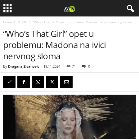
Home
MUSIC
“Who’s That Girl” opet u problemu: Madona na ivici nervnog sloma
“Who’s That Girl” opet u
problemu: Madona na ivici
nervnog sloma
By
Dragana Zivanovic
-
19.11.2024
71
0