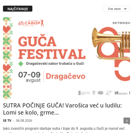
NAJČITANIJE
Sve vesti
SUTRA POČINJE GUČA! Varošica već u ludilu:
Lomi se kolo, grme...
SE TV
-
06.08.2026
0
Iako zvanični program startuje sutra i traje do 9. avgusta u Guči je narod već