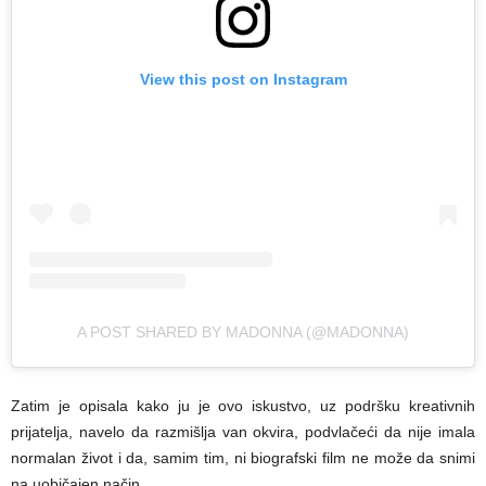
View this post on Instagram
A POST SHARED BY MADONNA (@MADONNA)
Zatim je opisala kako ju je ovo iskustvo, uz podršku kreativnih
prijatelja, navelo da razmišlja van okvira, podvlačeći da nije imala
normalan život i da, samim tim, ni biografski film ne može da snimi
na uobičajen način.