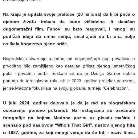
Na kraju je upitala svoje pratioce (20 miliona) da li bi priča o
njenom životu trebala da bude višedelna ili klasičan
dugometražni film. Fanovi su brzo reagovali, i mnogi su
podržali ideju da snimi seriju, smatrajući da bi ona bolje
oslikala bogatstvo njene priče.
Biografsko ostvarenje o jednoj od najuspešnijih pop pevačica je
prvobitno bilo zamišljeno kao detaljan prikaz njenog umetničkog
puta i privatnih borbi. Šuškalo se da je Džulija Garner dobila
ponudu da igra glavnu rolu, ali je 2023. godine projekat pauziran,
jer se Madona fokusirala na svoju globalnu turneju “Celebration”.
U julu 2024. godine delovalo je da je rad na biografskom
ostvarenju ponovo pokrenut. Na Instagramu su osvanule
fotografije na kojima Madona pozira uz pisaću mašinu i
scenario pod naslovom “Who’s That Girl”, naslov njenog hita
iz 1987. godine, za koji mnogi veruju da će biti i naziv filma.