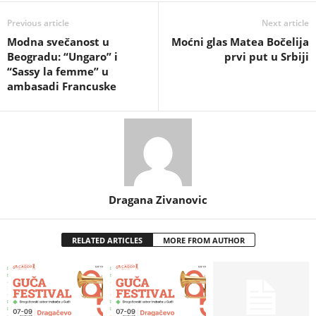
Previous article
Next article
Modna svečanost u
Moćni glas Matea Bočelija
Beogradu: “Ungaro” i
prvi put u Srbiji
“Sassy la femme” u
ambasadi Francuske
Dragana Zivanovic
RELATED ARTICLES
MORE FROM AUTHOR