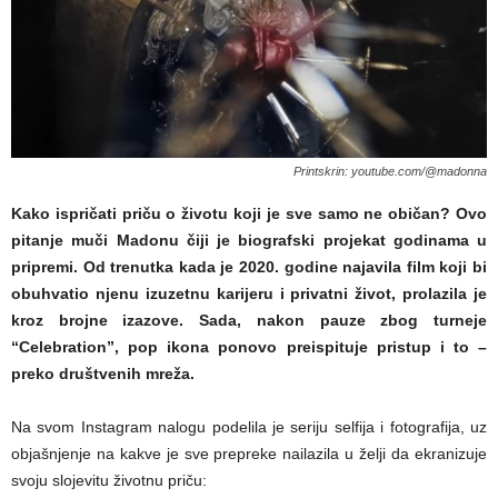
Printskrin: youtube.com/@madonna
Kako ispričati priču o životu koji je sve samo ne običan? Ovo
pitanje muči Madonu čiji je biografski projekat godinama u
pripremi. Od trenutka kada je 2020. godine najavila film koji bi
obuhvatio njenu izuzetnu karijeru i privatni život, prolazila je
kroz brojne izazove. Sada, nakon pauze zbog turneje
“Celebration”, pop ikona ponovo preispituje pristup i to –
preko društvenih mreža.
Na svom Instagram nalogu podelila je seriju selfija i fotografija, uz
objašnjenje na kakve je sve prepreke nailazila u želji da ekranizuje
svoju slojevitu životnu priču: