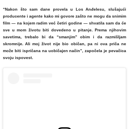
“Nakon što sam dane provela u Los Anđelesu, slušajući
producente i agente kako mi govore zašto ne mogu da snimim
film — na kojem radim već četiri godine — shvatila sam da će
sve u mom životu biti dovedeno u pitanje. Prema njihovim
savetima, trebalo bi da “smanjim” obim i da razmišljam
skromnije. Ali moj život nije bio običan, pa ni ova priča ne
može biti ispričana na uobičajen način”, započela je pevačica
svoju ispovest.