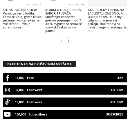
SUTRA POČINJE GUČA!
ALARM U GUČI PRED 65.
A$AP ROCKY I RIHANNA
Varošica već u ludilu:
SABOR TRUBAČA:
ZABLISTALI ZAJEDNO, A
Lomi se kolo, grme trube,
Smeštajni kapaciteti
OVO JE POVOD: Rocky u
pečenje i vruća rakija na
gotovo popunjeni, od 7.
izdanju o kojem svi
sve strane – sve je
do 9. avgusta sprema se
pričaju, dok fanovi sa
spremno za...
spektakl kakav se ne
nestrpljenjem iščekuju da
pamti!
ih...
PRATITE NAS NA DRUŠTVENIM MREŽAMA
15,000
Fans
LIKE
37,000
Followers
FOLLOW
19,000
Followers
FOLLOW
150,000
Subscribers
SUBSCRIBE