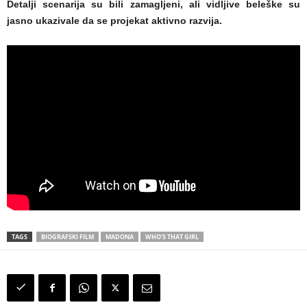
Detalji scenarija su bili zamagljeni, ali vidljive beleške su
jasno ukazivale da se projekat aktivno razvija.
TAGS
BIOGRAFSKI FILM
MADONA
WHO’S THAT GIRL