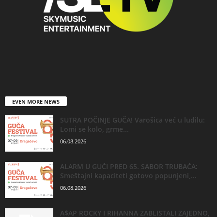
EVEN MORE NEWS
SUTRA POČINJE GUČA! Varošica već u ludilu:
Lomi se kolo, grme...
06.08.2026
ALARM U GUČI PRED 65. SABOR TRUBAČA:
Smeštajni kapaciteti gotovo popunjeni,...
06.08.2026
A$AP ROCKY I RIHANNA ZABLISTALI ZAJEDNO,