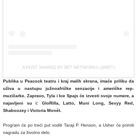
A POST SHARED BY BET NETWORKS (@BET)
Publika u Peacock teatru i kraj malih ekrana, imaće priliku da
uživa u nastupu južnoafričke senzacije i američke rep-
muzičarke. Zapravo, Tyla i Ice Spajs će izvesti svoje numere, a
najavljeni su i: GloRilla, Latto, Muni Long, Sexyy Red,
Shaboozey i Victoria Monét.
Program će po treći put voditi Taraji P. Henson, a Usher će primiti
nagradu za životno delo.