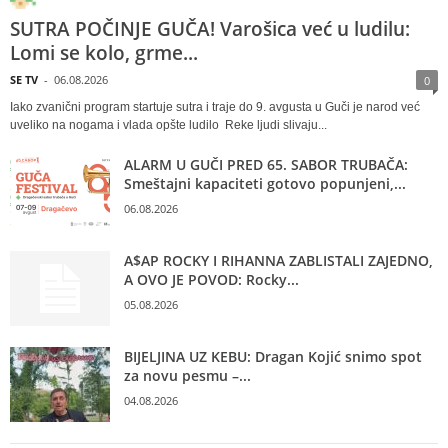
SUTRA POČINJE GUČA! Varošica već u ludilu:
Lomi se kolo, grme...
SE TV
-
06.08.2026
0
Iako zvanični program startuje sutra i traje do 9. avgusta u Guči je narod već
uveliko na nogama i vlada opšte ludilo Reke ljudi slivaju...
ALARM U GUČI PRED 65. SABOR TRUBAČA:
Smeštajni kapaciteti gotovo popunjeni,...
06.08.2026
A$AP ROCKY I RIHANNA ZABLISTALI ZAJEDNO,
A OVO JE POVOD: Rocky...
05.08.2026
BIJELJINA UZ KEBU: Dragan Kojić snimo spot
za novu pesmu –...
04.08.2026