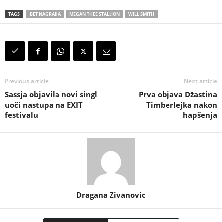
TAGS
BET NAGRADA
MEGAN THEE STALLION
WILL SMITH
Previous article
Next article
Sassja objavila novi singl
Prva objava Džastina
uoči nastupa na EXIT
Timberlejka nakon
festivalu
hapšenja
Dragana Zivanovic