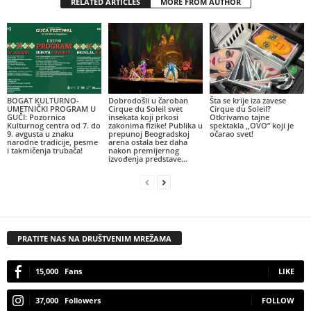
RELATED ARTICLES
MORE FROM AUTHOR
BOGAT KULTURNO-
Dobrodošli u čaroban
Šta se krije iza zavese
UMETNIČKI PROGRAM U
Cirque du Soleil svet
Cirque du Soleil?
GUČI: Pozornica
insekata koji prkosi
Otkrivamo tajne
Kulturnog centra od 7. do
zakonima fizike! Publika u
spektakla ,,OVO” koji je
9. avgusta u znaku
prepunoj Beogradskoj
očarao svet!
narodne tradicije, pesme
arena ostala bez daha
i takmičenja trubača!
nakon premijernog
izvođenja predstave...
PRATITE NAS NA DRUŠTVENIM MREŽAMA
15,000
Fans
LIKE
37,000
Followers
FOLLOW