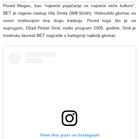
Pored Megan, kao “najveće pojačanje za najveće veče kulture”,
BET je najavio nastup Vila Smita (Will Smith). Holivudski glumac sa
ovom institucijom ima dugu tradiciju. Pored toga što je sa
suprugom, Džad Pinket Smit, vodio program 2005. godine, Smit je
trostruku laureat BET nagrade u kategoriji najbolji glumac.
View this post on Instagram