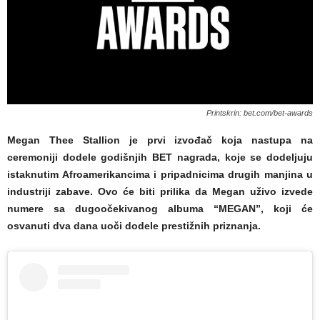
Printskrin: bet.com/bet-awards
Megan Thee Stallion je prvi izvođač koja nastupa na
ceremoniji dodele godišnjih BET nagrada, koje se dodeljuju
istaknutim Afroamerikancima i pripadnicima drugih manjina u
industriji zabave. Ovo će biti prilika da Megan uživo izvede
numere sa dugoočekivanog albuma “MEGAN”, koji će
osvanuti dva dana uoči dodele prestižnih priznanja.