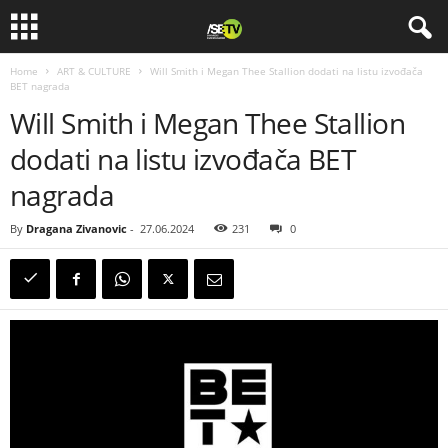
Home
ART & CULTURE
Will Smith i Megan Thee Stallion dodati na listu izvođača
BET nagrada
Will Smith i Megan Thee Stallion
dodati na listu izvođača BET
nagrada
By
Dragana Zivanovic
-
27.06.2024
231
0