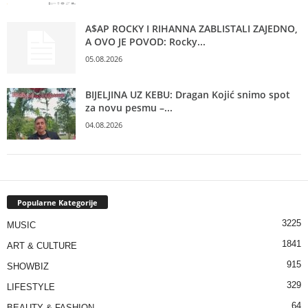
A$AP ROCKY I RIHANNA ZABLISTALI ZAJEDNO,
A OVO JE POVOD: Rocky...
05.08.2026
BIJELJINA UZ KEBU: Dragan Kojić snimo spot
za novu pesmu –...
04.08.2026
Popularne Kategorije
3225
MUSIC
1841
ART & CULTURE
915
SHOWBIZ
329
LIFESTYLE
64
BEAUTY & FASHION