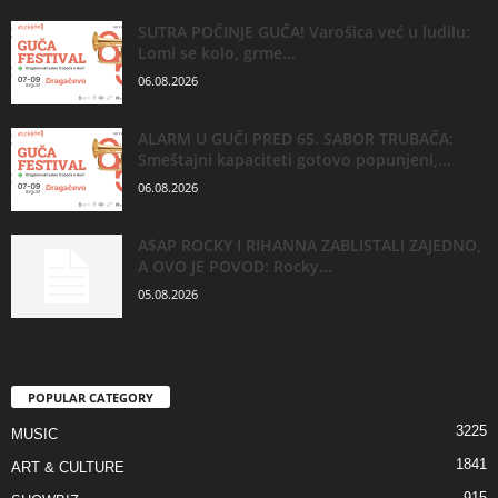
SUTRA POČINJE GUČA! Varošica već u ludilu:
Lomi se kolo, grme...
06.08.2026
ALARM U GUČI PRED 65. SABOR TRUBAČA:
Smeštajni kapaciteti gotovo popunjeni,...
06.08.2026
A$AP ROCKY I RIHANNA ZABLISTALI ZAJEDNO,
A OVO JE POVOD: Rocky...
05.08.2026
POPULAR CATEGORY
3225
MUSIC
1841
ART & CULTURE
915