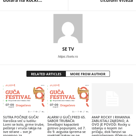
SE TV
https://setv.rs
RELATED ARTICLES
MORE FROM AUTHOR
SUTRA POČINJE GUČA!
ALARM U GUČI PRED 65.
A$AP ROCKY I RIHANNA
Varošica već u ludilu:
SABOR TRUBAČA:
ZABLISTALI ZAJEDNO, A
Lomi se kolo, grme trube,
Smeštajni kapaciteti
OVO JE POVOD: Rocky u
pečenje i vruća rakija na
gotovo popunjeni, od 7.
izdanju o kojem svi
sve strane – sve je
do 9. avgusta sprema se
pričaju, dok fanovi sa
spremno za...
spektakl kakav se ne
nestrpljenjem iščekuju da