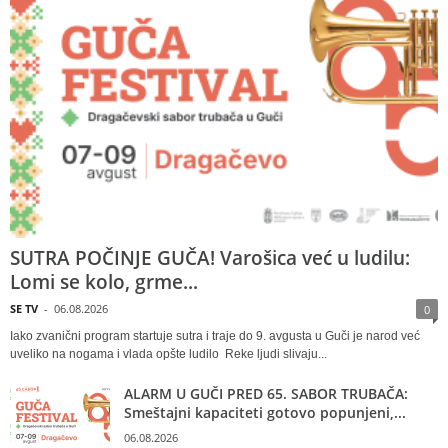
SUTRA POČINJE GUČA! Varošica već u ludilu:
Lomi se kolo, grme...
SE TV
-
06.08.2026
0
Iako zvanični program startuje sutra i traje do 9. avgusta u Guči je narod već
uveliko na nogama i vlada opšte ludilo Reke ljudi slivaju...
ALARM U GUČI PRED 65. SABOR TRUBAČA:
Smeštajni kapaciteti gotovo popunjeni,...
06.08.2026