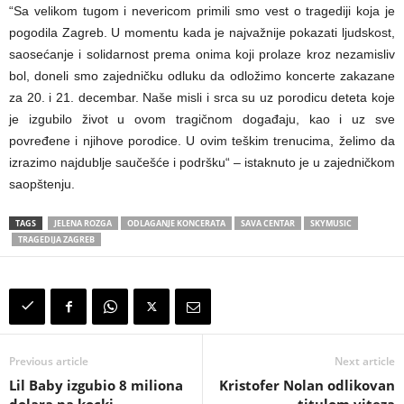
“Sa velikom tugom i nevericom primili smo vest o tragediji koja je
pogodila Zagreb. U momentu kada je najvažnije pokazati ljudskost,
saosećanje i solidarnost prema onima koji prolaze kroz nezamisliv
bol, doneli smo zajedničku odluku da odložimo koncerte zakazane
za 20. i 21. decembar. Naše misli i srca su uz porodicu deteta koje
je izgubilo život u ovom tragičnom događaju, kao i uz sve
povređene i njihove porodice. U ovim teškim trenucima, želimo da
izrazimo najdublje saučešće i podršku“ – istaknuto je u zajedničkom
saopštenju.
TAGS
JELENA ROZGA
ODLAGANJE KONCERATA
SAVA CENTAR
SKYMUSIC
TRAGEDIJA ZAGREB
Previous article
Next article
Lil Baby izgubio 8 miliona
Kristofer Nolan odlikovan
dolara na kocki…
titulom viteza