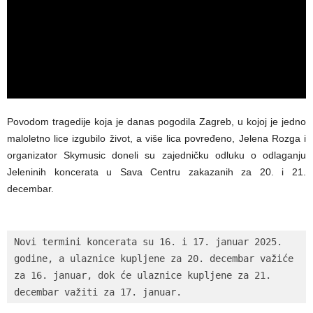
Povodom tragedije koja je danas pogodila Zagreb, u kojoj je jedno
maloletno lice izgubilo život, a više lica povređeno, Jelena Rozga i
organizator Skymusic doneli su zajedničku odluku o odlaganju
Jeleninih koncerata u Sava Centru zakazanih za 20. i 21.
decembar.
Novi termini koncerata su 16. i 17. januar 2025. 
godine, a ulaznice kupljene za 20. decembar važiće 
za 16. januar, dok će ulaznice kupljene za 21. 
decembar važiti za 17. januar.