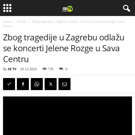
Home
MUSIC
Zbog tragedije u Zagrebu odlažu se koncerti Jelene Rozge u Sava
Centru
Zbog tragedije u Zagrebu odlažu
se koncerti Jelene Rozge u Sava
Centru
By
SE TV
-
20.12.2024
176
0