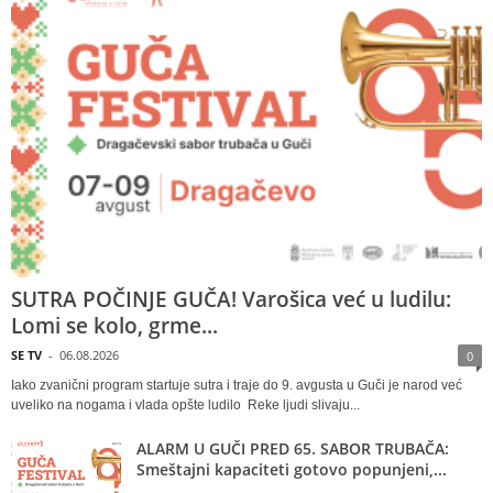
SUTRA POČINJE GUČA! Varošica već u ludilu:
Lomi se kolo, grme...
SE TV
-
06.08.2026
0
Iako zvanični program startuje sutra i traje do 9. avgusta u Guči je narod već
uveliko na nogama i vlada opšte ludilo Reke ljudi slivaju...
ALARM U GUČI PRED 65. SABOR TRUBAČA:
Smeštajni kapaciteti gotovo popunjeni,...