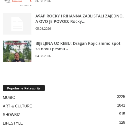
06.08.2026
A$AP ROCKY I RIHANNA ZABLISTALI ZAJEDNO,
A OVO JE POVOD: Rocky...
05.08.2026
BIJELJINA UZ KEBU: Dragan Kojić snimo spot
za novu pesmu –...
04.08.2026
Popularne Kategorije
3225
MUSIC
1841
ART & CULTURE
915
SHOWBIZ
329
LIFESTYLE