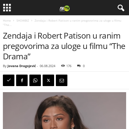
Home
SHOWBIZ
Zendaja i Robert Patison u ranim pregovorima za uloge u filmu
“The...
Zendaja i Robert Patison u ranim
pregovorima za uloge u filmu “The
Drama”
By
Jovana Dragojević
-
06.08.2024
176
0