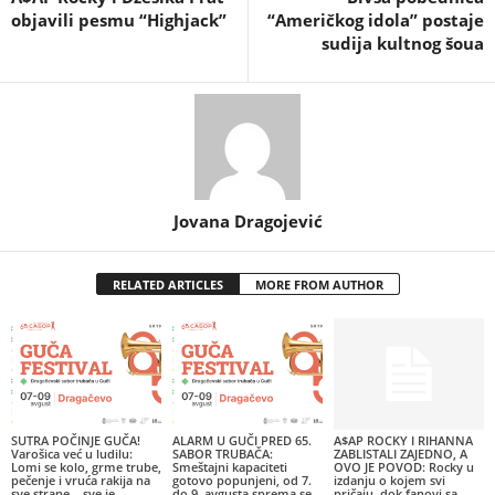
objavili pesmu “Highjack”
“Američkog idola” postaje
sudija kultnog šoua
Jovana Dragojević
RELATED ARTICLES
MORE FROM AUTHOR
SUTRA POČINJE GUČA!
ALARM U GUČI PRED 65.
A$AP ROCKY I RIHANNA
Varošica već u ludilu:
SABOR TRUBAČA:
ZABLISTALI ZAJEDNO, A
Lomi se kolo, grme trube,
Smeštajni kapaciteti
OVO JE POVOD: Rocky u
pečenje i vruća rakija na
gotovo popunjeni, od 7.
izdanju o kojem svi
sve strane – sve je
do 9. avgusta sprema se
pričaju, dok fanovi sa