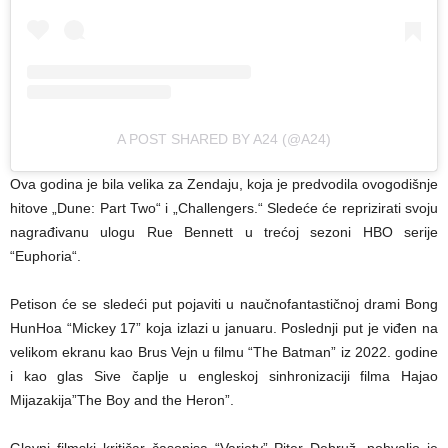
A POST SHARED BY A24 (@A24)
Ova godina je bila velika za Zendaju, koja je predvodila ovogodišnje
hitove „Dune: Part Two“ i „Challengers.“ Sledeće će reprizirati svoju
nagrađivanu ulogu Rue Bennett u trećoj sezoni HBO serije
“Euphoria“.
Petison će se sledeći put pojaviti u naučnofantastičnoj drami Bong
HunHoa “Mickey 17” koja izlazi u januaru. Poslednji put je viđen na
velikom ekranu kao Brus Vejn u filmu “The Batman” iz 2022. godine
i kao glas Sive čaplje u engleskoj sinhronizaciji filma Hajao
Mijazakija”The Boy and the Heron”.
Glavni filmski kritičar časopisa “Variety” Piter Debruž, pohvalio je