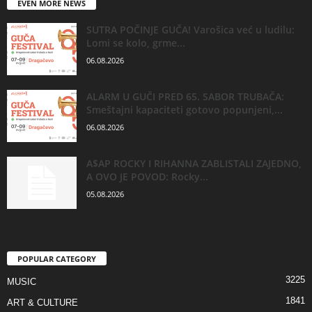
EVEN MORE NEWS
SUTRA POČINJE GUČA! Varošica već u ludilu:
Lomi se kolo, grme...
06.08.2026
ALARM U GUČI PRED 65. SABOR TRUBAČA:
Smeštajni kapaciteti gotovo popunjeni,...
06.08.2026
A$AP ROCKY I RIHANNA ZABLISTALI ZAJEDNO,
A OVO JE POVOD: Rocky...
05.08.2026
POPULAR CATEGORY
3225
MUSIC
1841
ART & CULTURE