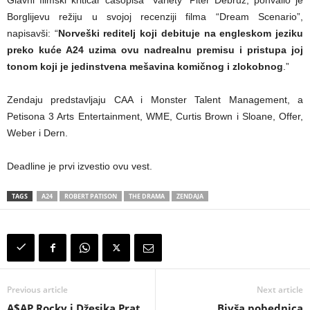
Borglijevu režiju u svojoj recenziji filma “Dream Scenario”,
napisavši: “
Norveški reditelj koji debituje na engleskom jeziku
preko kuće A24 uzima ovu nadrealnu premisu i pristupa joj
tonom koji je jedinstvena mešavina komičnog i zlokobnog
.”
Zendaju predstavljaju CAA i Monster Talent Management, a
Petisona 3 Arts Entertainment, WME, Curtis Brown i Sloane, Offer,
Weber i Dern.
Deadline je prvi izvestio ovu vest.
TAGS
A24
ROBERT PATISON
THE DRAMA
ZENDAJA
Previous article
Next article
A$AP Rocky i Džesika Prat
Bivša pobednica