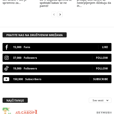
spremno za...
spektakl kakav se ne
nestrpljenjem iščekuju da
pamti!
ih...
PRATITE NAS NA DRUŠTVENIM MREŽAMA
15,000
Fans
LIKE
37,000
Followers
FOLLOW
19,000
Followers
FOLLOW
150,000
Subscribers
SUBSCRIBE
NAJČITANIJE
Sve vesti