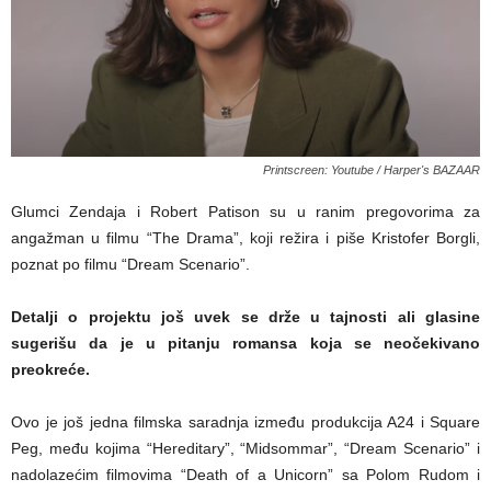
Printscreen: Youtube / Harper's BAZAAR
Glumci Zendaja i Robert Patison su u ranim pregovorima za
angažman u filmu “The Drama”, koji režira i piše Kristofer Borgli,
poznat po filmu “Dream Scenario”.
Detalji o projektu još uvek se drže u tajnosti ali glasine
sugerišu da je u pitanju romansa koja se neočekivano
preokreće.
Ovo je još jedna filmska saradnja između produkcija A24 i Square
Peg, među kojima “Hereditary”, “Midsommar”, “Dream Scenario” i
nadolazećim filmovima “Death of a Unicorn” sa Polom Rudom i