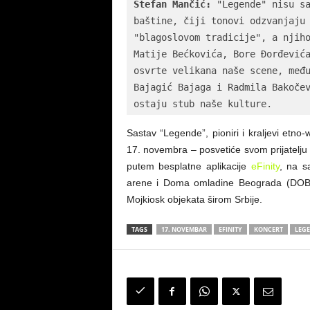
Stefan Mančić:
 "Legende" nisu sa
baštine, čiji tonovi odzvanjaju 
"blagoslovom tradicije", a njiho
Matije Bećkovića, Bore Đorđevića
osvrte velikana naše scene, među
Bajagić Bajaga i Radmila Bakočev
ostaju stub naše kulture.
Sastav “Legende”, pioniri i kraljevi etno
17. novembra – posvetiće svom prijatelju
putem besplatne aplikacije
eFinity
, na sa
arene i Doma omladine Beograda (DOB),
Mojkiosk objekata širom Srbije.
TAGS
17. NOVEMBAR
EFINITY
KONCERT
LEG