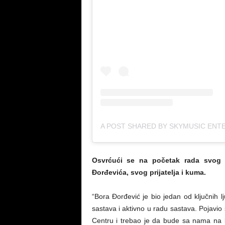
Osvrćući se na početak rada svog s
Đorđevića, svog prijatelja i kuma.
“Bora Đorđević je bio jedan od ključnih l
sastava i aktivno u radu sastava. Pojav
Centru i trebao je da bude sa nama na b