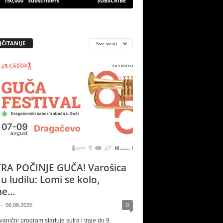
150,000
Subscribers
SUBSCRIBE
JČITANIJE
Sve vesti
RA POČINJE GUČA! Varošica
 u ludilu: Lomi se kolo,
e...
-
06.08.2026
0
vanični program startuje sutra i traje do 9.