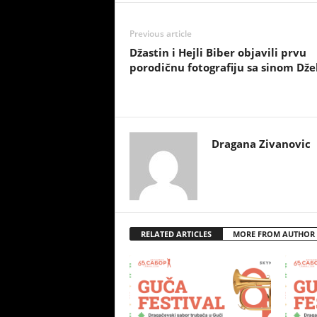
Previous article
Džastin i Hejli Biber objavili prvu
porodičnu fotografiju sa sinom Dž
Dragana Zivanovic
RELATED ARTICLES
MORE FROM AUTHOR