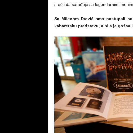
sreću da sarađuje sa legendarnim imenim
Sa Milenom Dravić smo nastupali na
kabaretsku predstavu, a bila je gošća