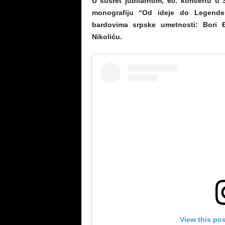
U susret jubilarnom, 60. koncertu u
monografiju “Od ideje do Legende
bardovima srpske umetnosti: Bori Đ
Nikoliću.
View this po