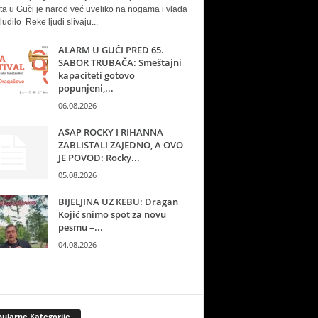
ta u Guči je narod već uveliko na nogama i vlada
ludilo Reke ljudi slivaju...
ALARM U GUČI PRED 65.
SABOR TRUBAČA: Smeštajni
kapaciteti gotovo
popunjeni,...
06.08.2026
A$AP ROCKY I RIHANNA
ZABLISTALI ZAJEDNO, A OVO
JE POVOD: Rocky...
05.08.2026
BIJELJINA UZ KEBU: Dragan
Kojić snimo spot za novu
pesmu –...
04.08.2026
ularne Kategorije