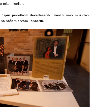
a tokom karijere.
 Kipru početkom devedesetih. Izvodili smo muzičko-
 i na našem prvom koncertu.