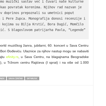
mo muzički sastav već i čuvari naše kulturne 
kao povratak korenima. Njihov rad nazvan je 
v doprinos prepoznali su umetnici poput 
 i Pere Zupca. Monografija donosi recenzije i 
 kojima su Bilja Krstić, Bora Dugić, Momčilo 
ić. S blagoslovom patrijarha Pavla, “Legende” 
-world muzičkog žanra, jubilarni, 60. koncert u Sava Centru
 Bori Đođeviću. Ulaznice za njihov nastup mogu se nabaviti
jtu
efinity.rs
, u Sava Centru, na blagajnama Beogradske
 u Tržnom centru Rajićeva (I sprat) i na više od 1.000
ENDE
SAVA CENTAR
SKYMUSIC