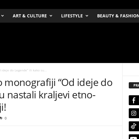
ART & CULTURE
LIFESTYLE
BEAUTY & FASHIO
ideje do Legende” ili kako su...
 monografiji “Od ideje do
PR
u nastali kraljevi etno-
i!
0