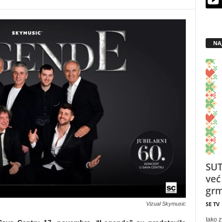
NA
SUT
već
grm
SE TV
Vizual Skymusic
Iako z