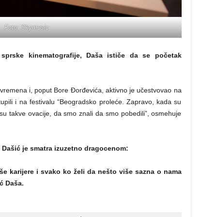
Foto: Skymusic
sprske kinematografije, Daša ističe da se početak
 vremena i, poput Bore Đorđevića, aktivno je učestvovao na
ili i na festivalu “Beogradsko proleće. Zapravo, kada su
 su takve ovacije, da smo znali da smo pobedili”, osmehuje
i Dašić je smatra izuzetno dragocenom:
e karijere i svako ko želi da nešto više sazna o nama
ić Daša.