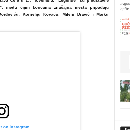
 Sava Centru 17. novembra, “Legende” su predstavile
avgus
”, među čijim koricama značajna mesta pripadaju
opšte 
orđeviću, Korneliju Kovaču, Mileni Dravić i Marku
st on Instagram
Pop