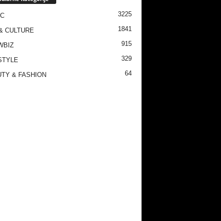
3225
IC
1841
& CULTURE
915
WBIZ
329
STYLE
64
TY & FASHION