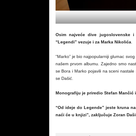
Osim najveće dive jugoslovenske i 
“Legendi” vezuje i za Marka Nikolića
.
“Marko” je bio najpopularniji glumac svog
našem prvom albumu. Zajedno smo nastup
se Bora i Marko pojavili na sceni nastale
se Dašić.
Monografiju je priredio Stefan Mančić 
“Od ideje do Legende” jeste kruna naš
naći će u knjizi”, zaključuje Zoran Daš