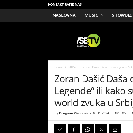
KONTAKTIRAJTE NAS
NASLOVNA
MUSIC
SHOWBIZ
/
S
E
T
V
Home
MUSIC
Zoran Dašić Daša o monografiji “Od 
Zoran Dašić Daša o
Legende” ili kako s
world zvuka u Srbij
By
Dragana Zivanovic
-
05.11.2024
186