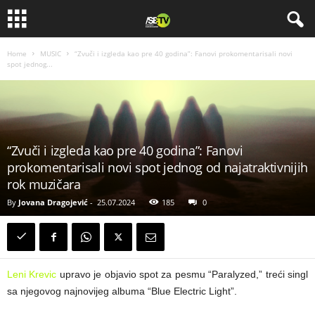
Home
MUSIC
“Zvuči i izgleda kao pre 40 godina”: Fanovi prokomentarisali novi
spot jednog...
“Zvuči i izgleda kao pre 40 godina”: Fanovi
prokomentarisali novi spot jednog od najatraktivnijih
rok muzičara
By
Jovana Dragojević
-
25.07.2024
185
0
Leni Krevic
upravo je objavio spot za pesmu “Paralyzed,” treći singl
sa njegovog najnovijeg albuma “Blue Electric Light”.