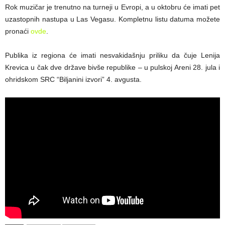
Rok muzičar je trenutno na turneji u Evropi, a u oktobru će imati pet
uzastopnih nastupa u Las Vegasu. Kompletnu listu datuma možete
pronaći
ovde
.
Publika iz regiona će imati nesvakidašnju priliku da čuje Lenija
Krevica u čak dve države bivše republike – u pulskoj Areni 28. jula i
ohridskom SRC “Biljanini izvori” 4. avgusta.