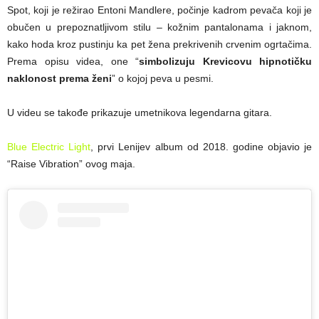
Spot, koji je režirao Entoni Mandlere, počinje kadrom pevača koji je
obučen u prepoznatljivom stilu – kožnim pantalonama i jaknom,
kako hoda kroz pustinju ka pet žena prekrivenih crvenim ogrtačima.
Prema opisu videa, one “
simbolizuju Krevicovu hipnotičku
naklonost prema ženi
” o kojoj peva u pesmi.
U videu se takođe prikazuje umetnikova legendarna gitara.
Blue Electric Light
, prvi Lenijev album od 2018. godine objavio je
“Raise Vibration” ovog maja.