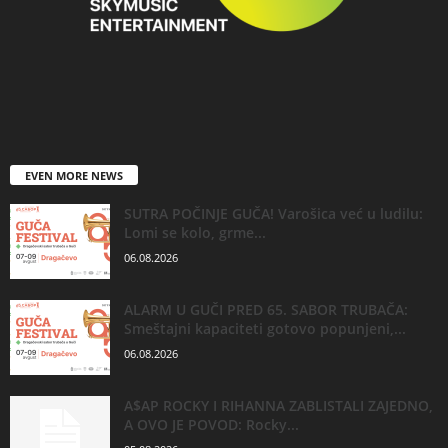
EVEN MORE NEWS
SUTRA POČINJE GUČA! Varošica već u ludilu:
Lomi se kolo, grme...
06.08.2026
ALARM U GUČI PRED 65. SABOR TRUBAČA:
Smeštajni kapaciteti gotovo popunjeni,...
06.08.2026
A$AP ROCKY I RIHANNA ZABLISTALI ZAJEDNO,
A OVO JE POVOD: Rocky...