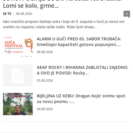
Lomi se kolo, grme...
SE TV
-
06.08.2026
0
Iako zvanični program startuje sutra i traje do 9. avgusta u Guči je narod već
uveliko na nogama i vlada opšte ludilo Reke ljudi slivaju...
ALARM U GUČI PRED 65. SABOR TRUBAČA:
Smeštajni kapaciteti gotovo popunjeni,...
06.08.2026
A$AP ROCKY I RIHANNA ZABLISTALI ZAJEDNO,
A OVO JE POVOD: Rocky...
05.08.2026
BIJELJINA UZ KEBU: Dragan Kojić snimo spot
za novu pesmu –...
04.08.2026