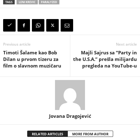
TAGS
LENI KREVIC
PARALYZED
Previous article
Next article
Timoti Šalame kao Bob
Majli Sajrus sa “Party in
Dilan u prvom tizeru za
the U.S.A.” prešla milijardu
film o slavnom muzičaru
pregleda na YouTube-u
Jovana Dragojević
RELATED ARTICLES
MORE FROM AUTHOR