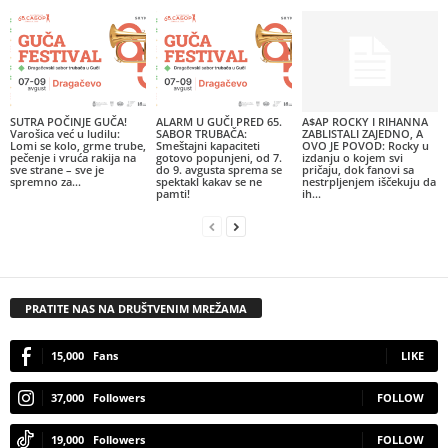
SUTRA POČINJE GUČA!
ALARM U GUČI PRED 65.
A$AP ROCKY I RIHANNA
Varošica već u ludilu:
SABOR TRUBAČA:
ZABLISTALI ZAJEDNO, A
Lomi se kolo, grme trube,
Smeštajni kapaciteti
OVO JE POVOD: Rocky u
pečenje i vruća rakija na
gotovo popunjeni, od 7.
izdanju o kojem svi
sve strane – sve je
do 9. avgusta sprema se
pričaju, dok fanovi sa
spremno za...
spektakl kakav se ne
nestrpljenjem iščekuju da
pamti!
ih...
PRATITE NAS NA DRUŠTVENIM MREŽAMA
15,000
Fans
LIKE
37,000
Followers
FOLLOW
19,000
Followers
FOLLOW