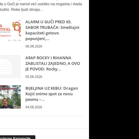
ta u Guči je narod već uveliko na nogama i vlada
ludilo Reke ljudi slivaju...
ALARM U GUČI PRED 65.
SABOR TRUBAČA: Smeštajni
kapaciteti gotovo
popunjeni,...
06.08.2026
A$AP ROCKY I RIHANNA
ZABLISTALI ZAJEDNO, A OVO
JE POVOD: Rocky...
05.08.2026
BIJELJINA UZ KEBU: Dragan
Kojić snimo spot za novu
pesmu –...
04.08.2026
ularne Kategorije