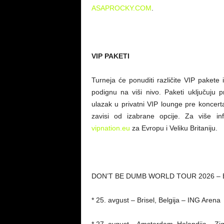
ASAPROCKY.COM
.
VIP PAKETI
Turneja će ponuditi različite VIP pakete 
podignu na viši nivo. Paketi uključuju 
ulazak u privatni VIP lounge pre koncert
zavisi od izabrane opcije. Za više in
vipnation.eu
za Evropu i Veliku Britaniju.
DON’T BE DUMB WORLD TOUR 2026 –
* 25. avgust – Brisel, Belgija – ING Arena