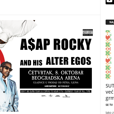
NA
SUT
već
grm
SE TV
Iako z