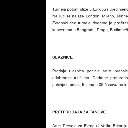
Turneja potom stiže u Evropu i Ujedinjeno
Na ruti se nalaze London, Milano, Minhen
Evropski deo turneje dodatno je prošir
koncertima u Beogradu, Pragu, Budimpešti,
ULAZNICE
Prodaja ulaznica počinje artist pres
odabranim tržištima. Dodatne pretprod
počinje u petak, 5. juna u 09 časova po 
PRETPRODAJA ZA FANOVE
Artist Presale za Evropu i Veliku Britani