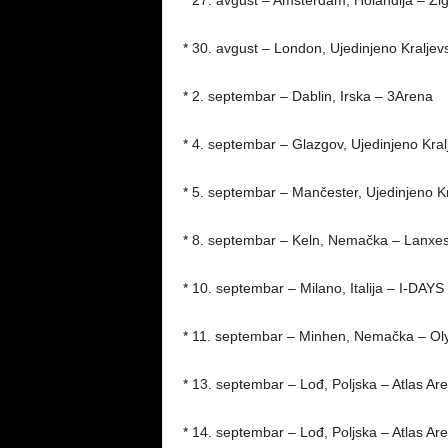
* 27. avgust – Amsterdam, Holandija – Z
* 30. avgust – London, Ujedinjeno Kralje
* 2. septembar – Dablin, Irska – 3Arena
* 4. septembar – Glazgov, Ujedinjeno Kra
* 5. septembar – Mančester, Ujedinjeno K
* 8. septembar – Keln, Nemačka – Lanxe
* 10. septembar – Milano, Italija – I-DAYS 
* 11. septembar – Minhen, Nemačka – Ol
* 13. septembar – Lođ, Poljska – Atlas Ar
* 14. septembar – Lođ, Poljska – Atlas Ar