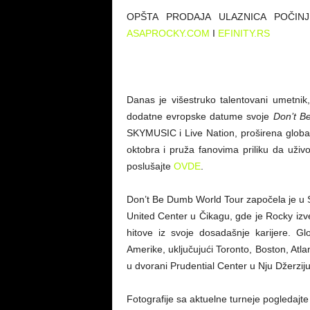
O
PŠTA PRODAJA ULAZNICA POČIN
ASAPROCKY.COM
I
EFINITY.RS
Danas je višestruko talentovani umetni
dodatne evropske datume svoje
Don’t B
SKYMUSIC i Live Nation, proširena glob
oktobra i pruža fanovima priliku da uži
poslušajte
OVDE
.
Don’t Be Dumb World Tour započela je u 
United Center u Čikagu, gde je Rocky i
hitove iz svoje dosadašnje karijere. Gl
Amerike, uključujući Toronto, Boston, Atla
u dvorani Prudential Center u Nju Džerziju
Fotografije sa aktuelne turneje pogledajt