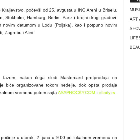
MUS
 Kraljevstvo, počevši od 25. avgusta u ING Areni u Briselu.
, Stokholm, Hamburg, Berlin, Pariz i brojni drugi gradovi.
ART 
en novim datumom u Lođu (Poljska), kao i potpuno novim
SHO
 Zagrebu i Atini.
LIFE
BEAU
ale fazom, nakon čega sledi Mastercard pretprodaja na
aje biće organizovane tokom nedelje, dok opšta prodaja
lokalnom vremenu putem sajta
ASAPROCKY.COM
i
efinity.rs
.
ju počinje u utorak, 2. juna u 9:00 po lokalnom vremenu na