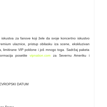
i iskustva za fanove koji žele da svoje koncertno iskustvo
premium ulaznice, pristup obilasku iza scene, ekskluzivan
a, limitirane VIP poklone i još mnogo toga. Sadržaj paketa
formacija posetite
vipnation.com
za Severnu Ameriku i
 EVROPSKI DATUM