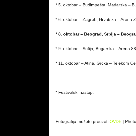
* 5. oktobar – Budimpešta, Mađarska – B
* 6. oktobar – Zagreb, Hrvatska – Arena 
* 8. oktobar – Beograd, Srbija – Beogr
* 9. oktobar – Sofija, Bugarska – Arena 8
* 11. oktobar – Atina, Grčka – Telekom Ce
* Festivalski nastup.
Fotografiju možete preuzeti
OVDE
| Phot