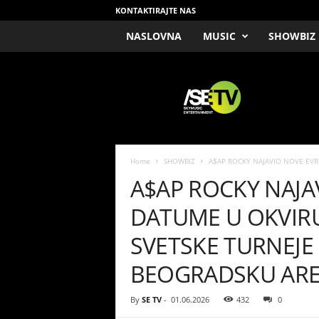
KONTAKTIRAJTE NAS
NASLOVNA
MUSIC
SHOWBIZ
/
S
E
T
V
Home
SHOWBIZ
A$AP ROCKY NAJAVIO NOVE EVR
A$AP ROCKY NAJA
DATUME U OKVIRU
SVETSKE TURNEJE 
BEOGRADSKU AR
By
SE TV
-
01.06.2026
432
0