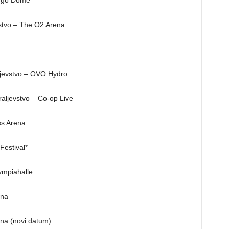
iggo Dome
vstvo – The O2 Arena
ljevstvo – OVO Hydro
raljevstvo – Co-op Live
ss Arena
Festival*
ympiahalle
ena
ena (novi datum)