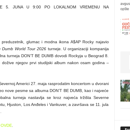
avgus
JE 5. JUNA U 9:00 PO LOKALNOM VREMENU NA
opšte 
k, preduzetnik, glumac i modna ikona A$AP Rocky najavio
e Dumb World Tour 2026
turneje. U organizaciji kompanija
alna turneja DON’T BE DUMB dovodi Rockyja u Beograd 8.
vo dožive njegov prvi studijski album nakon osam godina –
Severnoj Americi 27. maja rasprodatim koncertom u dvorani
zveo nove pesme sa albuma DON’T BE DUMB, kao i najveće
obalna turneja nastavlja se kroz najveća tržišta Severne
ntu, Hjuston, Los Anđeles i Vankuver, a završava se 11. jula
.
e
OVDE
.
Pop