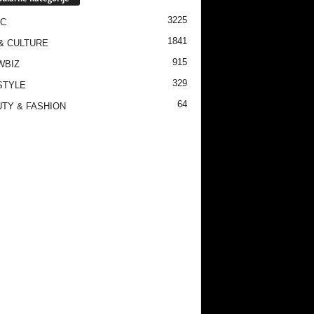
3225
IC
1841
& CULTURE
915
WBIZ
329
STYLE
64
TY & FASHION