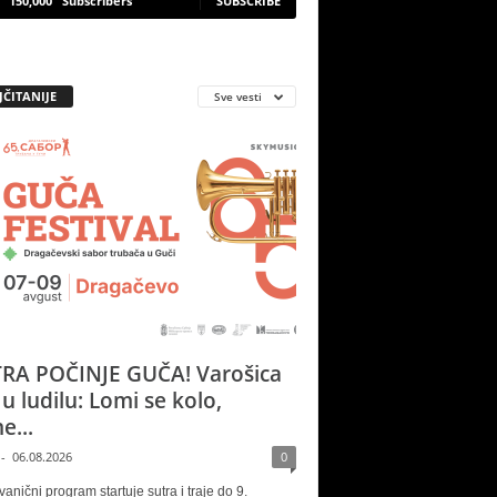
150,000
Subscribers
SUBSCRIBE
JČITANIJE
Sve vesti
RA POČINJE GUČA! Varošica
 u ludilu: Lomi se kolo,
e...
-
06.08.2026
0
vanični program startuje sutra i traje do 9.