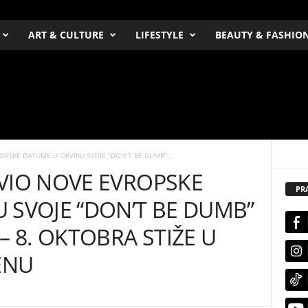
ART & CULTURE
LIFESTYLE
BEAUTY & FASHIO
OPSKE DATUME U OKVIRU SVOJE “DON’T BE DUMB”...
VIO NOVE EVROPSKE
PR
 SVOJE “DON’T BE DUMB”
– 8. OKTOBRA STIŽE U
ENU