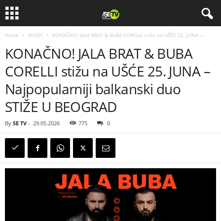
Home
MUSIC
KONAČNO! JALA BRAT & BUBA CORELLI stižu na UŠĆE 25. JUNA –...
KONAČNO! JALA BRAT & BUBA
CORELLI stižu na UŠĆE 25. JUNA –
Najpopularniji balkanski duo
STIŽE U BEOGRAD
By
SE TV
-
29.05.2026
775
0