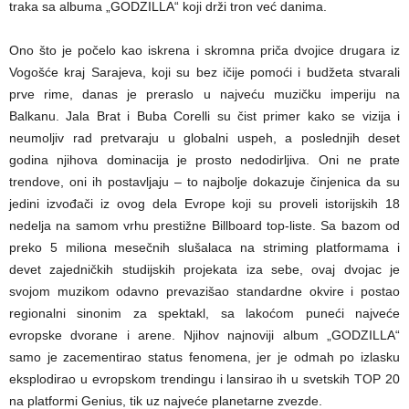
traka sa albuma „GODZILLA“ koji drži tron već danima.
Ono što je počelo kao iskrena i skromna priča dvojice drugara iz
Vogošće kraj Sarajeva, koji su bez ičije pomoći i budžeta stvarali
prve rime, danas je preraslo u najveću muzičku imperiju na
Balkanu. Jala Brat i Buba Corelli su čist primer kako se vizija i
neumoljiv rad pretvaraju u globalni uspeh, a poslednjih deset
godina njihova dominacija je prosto nedodirljiva. Oni ne prate
trendove, oni ih postavljaju – to najbolje dokazuje činjenica da su
jedini izvođači iz ovog dela Evrope koji su proveli istorijskih 18
nedelja na samom vrhu prestižne Billboard top-liste. Sa bazom od
preko 5 miliona mesečnih slušalaca na striming platformama i
devet zajedničkih studijskih projekata iza sebe, ovaj dvojac je
svojom muzikom odavno prevazišao standardne okvire i postao
regionalni sinonim za spektakl, sa lakoćom puneći najveće
evropske dvorane i arene. Njihov najnoviji album „GODZILLA“
samo je zacementirao status fenomena, jer je odmah po izlasku
eksplodirao u evropskom trendingu i lansirao ih u svetskih TOP 20
na platformi Genius, tik uz najveće planetarne zvezde.