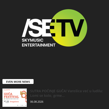
EVEN MORE NEWS
SUTRA POČINJE GUČA! Varošica već u ludilu:
Lomi se kolo, grme...
06.08.2026