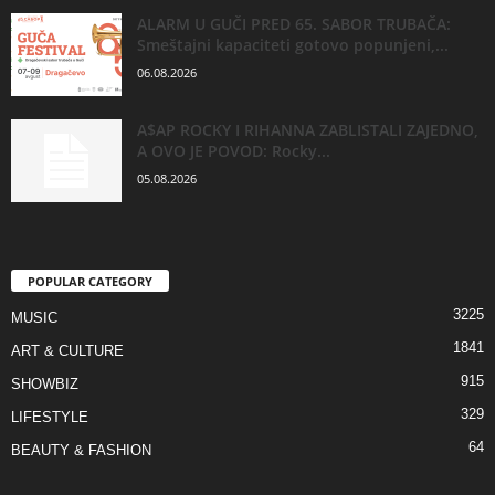
ALARM U GUČI PRED 65. SABOR TRUBAČA:
Smeštajni kapaciteti gotovo popunjeni,...
06.08.2026
A$AP ROCKY I RIHANNA ZABLISTALI ZAJEDNO,
A OVO JE POVOD: Rocky...
05.08.2026
POPULAR CATEGORY
3225
MUSIC
1841
ART & CULTURE
915
SHOWBIZ
329
LIFESTYLE
64
BEAUTY & FASHION