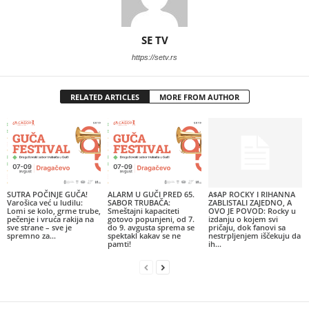
SE TV
https://setv.rs
RELATED ARTICLES
MORE FROM AUTHOR
SUTRA POČINJE GUČA!
ALARM U GUČI PRED 65.
A$AP ROCKY I RIHANNA
Varošica već u ludilu:
SABOR TRUBAČA:
ZABLISTALI ZAJEDNO, A
Lomi se kolo, grme trube,
Smeštajni kapaciteti
OVO JE POVOD: Rocky u
pečenje i vruća rakija na
gotovo popunjeni, od 7.
izdanju o kojem svi
sve strane – sve je
do 9. avgusta sprema se
pričaju, dok fanovi sa
spremno za...
spektakl kakav se ne
nestrpljenjem iščekuju da
pamti!
ih...