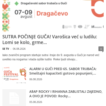
SUTRA POČINJE GUČA! Varošica već u ludilu:
Lomi se kolo, grme...
SE TV
-
06.08.2026
0
Iako zvanični program startuje sutra i traje do 9. avgusta u Guči je narod već
uveliko na nogama i vlada opšte ludilo Reke ljudi slivaju...
ALARM U GUČI PRED 65. SABOR TRUBAČA:
Smeštajni kapaciteti gotovo popunjeni,...
06.08.2026
A$AP ROCKY I RIHANNA ZABLISTALI ZAJEDNO,
A OVO JE POVOD: Rocky...
05.08.2026