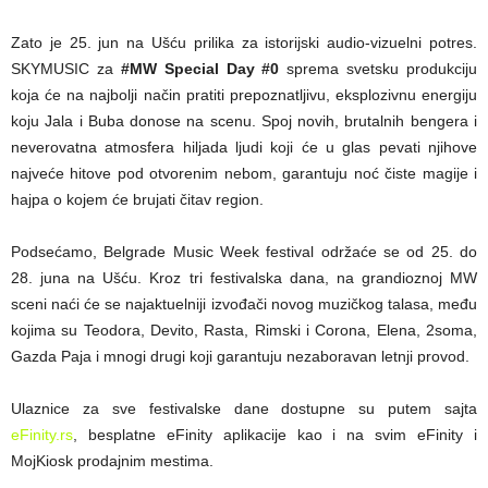
Zato je 25. jun na Ušću prilika za istorijski audio-vizuelni potres.
SKYMUSIC za
#MW Special Day #0
sprema svetsku produkciju
koja će na najbolji način pratiti prepoznatljivu, eksplozivnu energiju
koju Jala i Buba donose na scenu. Spoj novih, brutalnih bengera i
neverovatna atmosfera hiljada ljudi koji će u glas pevati njihove
najveće hitove pod otvorenim nebom, garantuju noć čiste magije i
hajpa o kojem će brujati čitav region.
Podsećamo, Belgrade Music Week festival održaće se od 25. do
28. juna na Ušću. Kroz tri festivalska dana, na grandioznoj MW
sceni naći će se najaktuelniji izvođači novog muzičkog talasa, među
kojima su Teodora, Devito, Rasta, Rimski i Corona, Elena, 2soma,
Gazda Paja i mnogi drugi koji garantuju nezaboravan letnji provod.
Ulaznice za sve festivalske dane dostupne su putem sajta
eFinity.rs
, besplatne eFinity aplikacije kao i na svim eFinity i
MojKiosk prodajnim mestima.