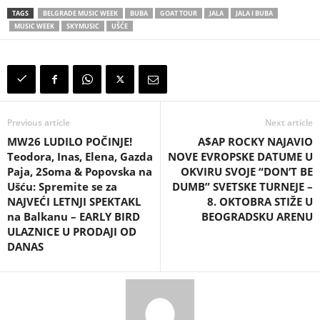
TAGS
BELGRADE MUSIC WEEK
BUBA
GOAT TOUR
JALA
JALA I BUBA
MUSIC WEEK
SKYMUSIC
UŠĆE
Previous article
Next article
MW26 LUDILO POČINJE!
A$AP ROCKY NAJAVIO
Teodora, Inas, Elena, Gazda
NOVE EVROPSKE DATUME U
Paja, 2Soma & Popovska na
OKVIRU SVOJE “DON’T BE
Ušću: Spremite se za
DUMB” SVETSKE TURNEJE –
NAJVEĆI LETNJI SPEKTAKL
8. OKTOBRA STIŽE U
na Balkanu – EARLY BIRD
BEOGRADSKU ARENU
ULAZNICE U PRODAJI OD
DANAS