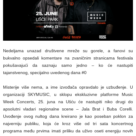
Nedeljama unazad društvene mreže su gorele, a fanovi su
bukvalno opsedali komentare na zvaničnim stranicama festivala
pokušavajući da saznaju samo jedno – ko će nastupiti
tajanstvenog, specijalno uvedenog dana #0
Misterije više nema, a ime izvođača opravdalo je uzbuđenje. U
organizaciji SKYMUSIC, u sklopu ekskluzivne platforme Music
Week Concerts, 25. juna na Ušću će nastupiti niko drugi do
apsolutni vladari regionalne scene – Jala Brat i Buba Corelli.
Uvođenje ovog nultog dana kreirano je kao poseban poklon za
najverniju publiku, koja će kroz više od tri sata koncertnog
programa među prvima imati priliku da uživo oseti energiju novih