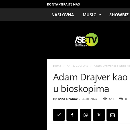
KONTAKTIRAJTE NAS
NASLOVNA
MUSIC
SHOWBIZ
/
S
E
T
V
Home
ART & CULTURE
Adam Drajver kao Enco Fer
Adam Drajver kao 
u bioskopima
By
Ivica Drobac
-
26.01.2024
320
0