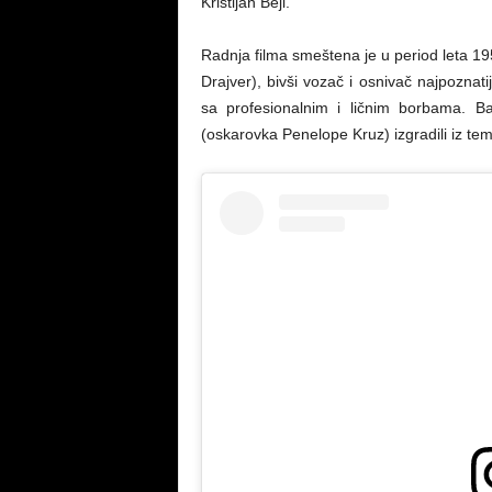
Kristijan Bejl.
Radnja filma smeštena je u period leta 1
Drajver), bivši vozač i osnivač najpozna
sa profesionalnim i ličnim borbama. Ba
(oskarovka Penelope Kruz) izgradili iz tem