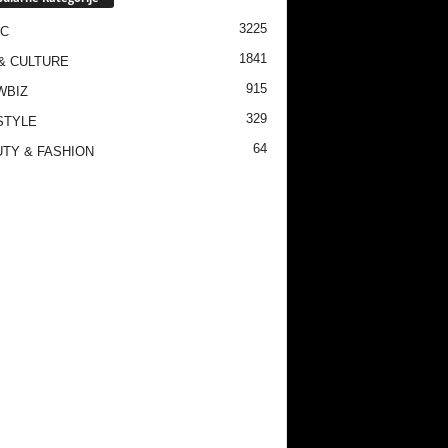
3225
IC
1841
& CULTURE
915
WBIZ
329
STYLE
64
TY & FASHION