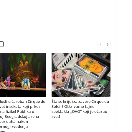
ošli u čaroban Cirque du
Šta se krije iza zavese Cirque du
svet insekata koji prkosi
Soleil? Otkrivamo tajne
a fizike! Publika u
spektakla ,,OVO” koji je očarao
oj Beogradskoj arena
svet!
 bez daha nakon
ernog izvođenja
ve...