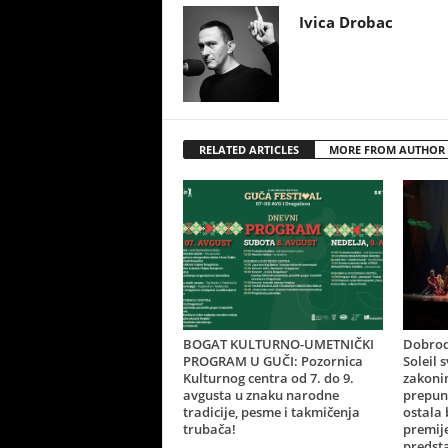
Ivica Drobac
RELATED ARTICLES
MORE FROM AUTHOR
BOGAT KULTURNO-UMETNIČKI
Dobrod
PROGRAM U GUČI: Pozornica
Soleil 
Kulturnog centra od 7. do 9.
zakonim
avgusta u znaku narodne
prepun
tradicije, pesme i takmičenja
ostala
trubača!
premij
predsta