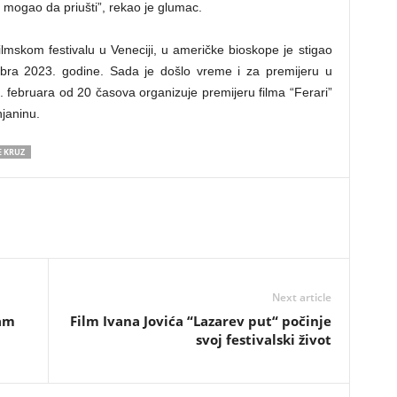
je mogao da priušti”, rekao je glumac.
ilmskom festivalu u Veneciji, u američke bioskope je stigao
bra 2023. godine. Sada je došlo vreme i za premijeru u
 februara od 20 časova organizuje premijeru filma “Ferari”
janinu.
 KRUZ
Next article
vam
Film Ivana Jovića “Lazarev put“ počinje
svoj festivalski život