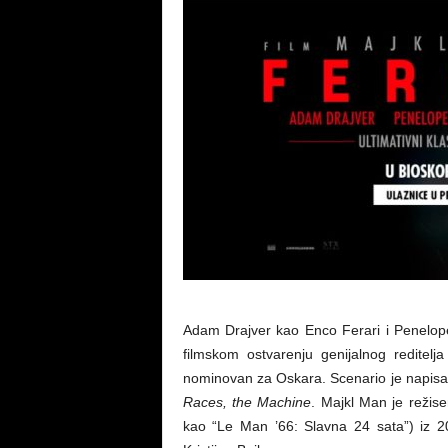
Adam Drajver kao Enco Ferari i Penelope
filmskom ostvarenju genijalnog reditelj
nominovan za Oskara. Scenario je napis
Races, the Machine
. Majkl Man je režise
kao “Le Man ’66: Slavna 24 sata”) iz 