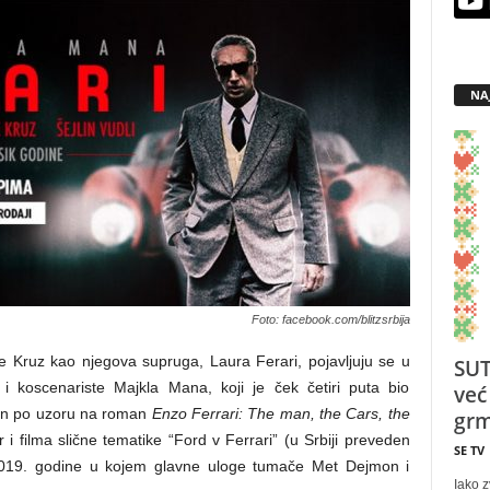
NA
Foto: facebook.com/blitzsrbija
 Kruz kao njegova supruga, Laura Ferari, pojavljuju se u
SUT
a i koscenariste Majkla Mana, koji je ček četiri puta bio
već
an po uzoru na roman
Enzo Ferrari: The man, the Cars, the
grm
r i filma slične tematike “Ford v Ferrari” (u Srbiji preveden
SE TV
2019. godine u kojem glavne uloge tumače Met Dejmon i
Iako z