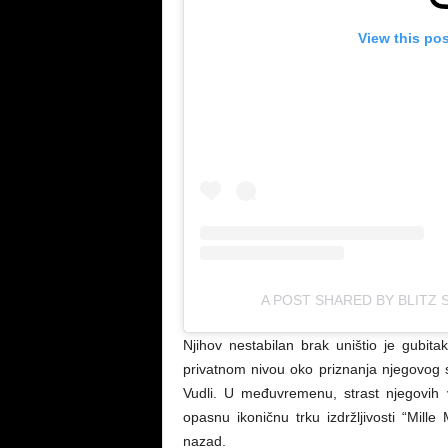
View this po
A POST SHARED BY BLITZ 
Njihov nestabilan brak uništio je gubit
privatnom nivou oko priznanja njegovog s
Vudli. U međuvremenu, strast njegovih
opasnu ikoničnu trku izdržljivosti “Mille
nazad.