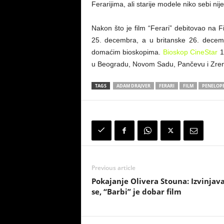
Ferarijima, ali starije modele niko sebi ni
Nakon što je film
“Ferari” debitovao na F
25. decembra, a u britanske 26. decem
domaćim bioskopima.
Bioskop CineStar
1.
u Beogradu, Novom Sadu, Pančevu i Zren
TAGS
ADAM DRAJVER
FERARI
FILM
PENELOPE
Previous article
Pokajanje Olivera Stouna: Izvinja
se, “Barbi” je dobar film