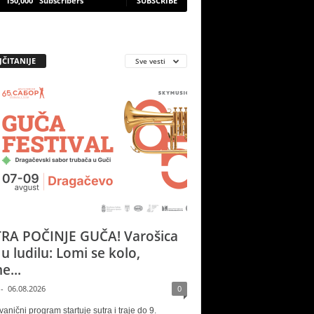
150,000
Subscribers
SUBSCRIBE
JČITANIJE
Sve vesti
RA POČINJE GUČA! Varošica
 u ludilu: Lomi se kolo,
e...
-
06.08.2026
0
vanični program startuje sutra i traje do 9.