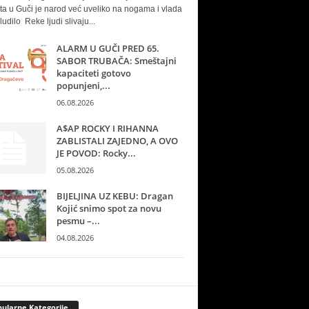
ta u Guči je narod već uveliko na nogama i vlada
ludilo Reke ljudi slivaju...
ALARM U GUČI PRED 65.
SABOR TRUBAČA: Smeštajni
kapaciteti gotovo
popunjeni,...
06.08.2026
A$AP ROCKY I RIHANNA
ZABLISTALI ZAJEDNO, A OVO
JE POVOD: Rocky...
05.08.2026
BIJELJINA UZ KEBU: Dragan
Kojić snimo spot za novu
pesmu –...
04.08.2026
ularne Kategorije