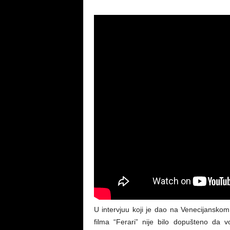
U intervjuu koji je dao na Venecijanskom
filma “Ferari” nije bilo dopušteno da v