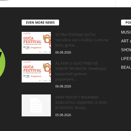
EVEN MORE NEWS
PO
MUSI
SUTRA POČINJE GUČA!
Varošica već u ludilu: Lomi se
ART 
kolo, grme...
SHO
06.08.2026
LIFE
ALARM U GUČI PRED 65.
BEAU
SABOR TRUBAČA: Smeštajni
kapaciteti gotovo
popunjeni,...
06.08.2026
A$AP ROCKY I RIHANNA
ZABLISTALI ZAJEDNO, A OVO
JE POVOD: Rocky...
05.08.2026