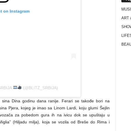
MUS
st on Instagram
ART 
SHO
LIFE
BEAU
SRBIJA
(@BLITZ_SRBIJA)
ak sina Dina godinu dana ranije. Ferari se takođe bori na
ina Pjera, kojeg je imao sa Linom Lardi, koju glumi Šejlin
 vozača za pobedom gura ih na ivicu dok se upuštaju u
 Miglia” (Hiljadu milja), koja se vozila od Breše do Rima i