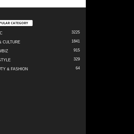
PULAR CATEGORY
3225
C
1841
& CULTURE
915
WBIZ
329
STYLE
64
TY & FASHION