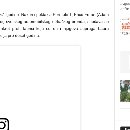
avgus
opšte 
957. godine. Nakon spektakla Formule 1, Enco Ferari (Adam
tijeg svetskog automobilskog i trkačkog brenda, suočava se
nkrot preti fabrici koju su on i njegova supruga Laura
elja pre deset godina.
Pop