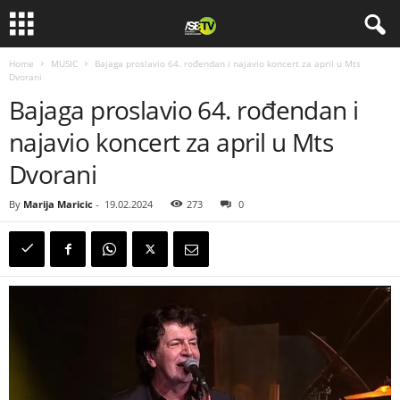
Home
MUSIC
Bajaga proslavio 64. rođendan i najavio koncert za april u Mts
Dvorani
Bajaga proslavio 64. rođendan i
najavio koncert za april u Mts
Dvorani
By
Marija Maricic
-
19.02.2024
273
0