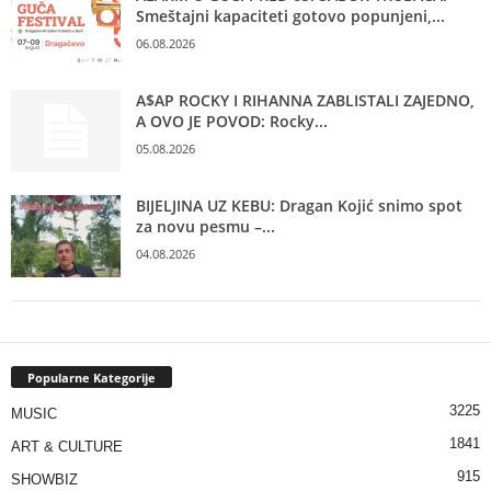
Smeštajni kapaciteti gotovo popunjeni,...
06.08.2026
A$AP ROCKY I RIHANNA ZABLISTALI ZAJEDNO,
A OVO JE POVOD: Rocky...
05.08.2026
BIJELJINA UZ KEBU: Dragan Kojić snimo spot
za novu pesmu –...
04.08.2026
Popularne Kategorije
3225
MUSIC
1841
ART & CULTURE
915
SHOWBIZ