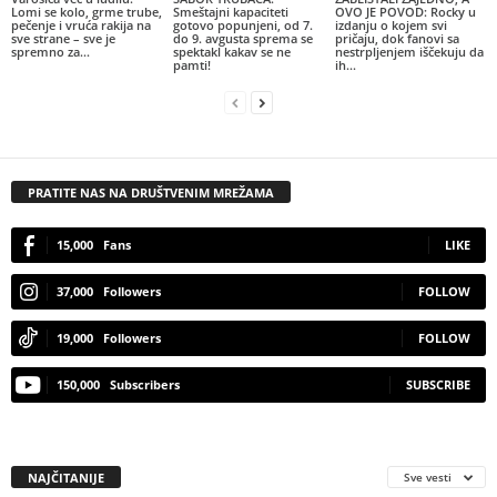
Lomi se kolo, grme trube,
Smeštajni kapaciteti
OVO JE POVOD: Rocky u
pečenje i vruća rakija na
gotovo popunjeni, od 7.
izdanju o kojem svi
sve strane – sve je
do 9. avgusta sprema se
pričaju, dok fanovi sa
spremno za...
spektakl kakav se ne
nestrpljenjem iščekuju da
pamti!
ih...
PRATITE NAS NA DRUŠTVENIM MREŽAMA
15,000
Fans
LIKE
37,000
Followers
FOLLOW
19,000
Followers
FOLLOW
150,000
Subscribers
SUBSCRIBE
NAJČITANIJE
Sve vesti