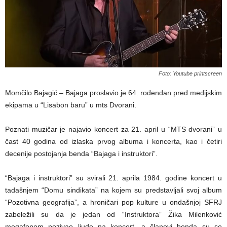
Foto: Youtube printscreen
Momčilo Bajagić – Bajaga proslavio je 64. rođendan pred medijskim
ekipama u “Lisabon baru” u mts Dvorani.
Poznati muzičar je najavio koncert za 21. april u “MTS dvorani” u
čast 40 godina od izlaska prvog albuma i koncerta, kao i četiri
decenije postojanja benda “Bajaga i instruktori”.
“Bajaga i instruktori” su svirali 21. aprila 1984. godine koncert u
tadašnjem “Domu sindikata” na kojem su predstavljali svoj album
“Pozotivna geografija”, a hroničari pop kulture u ondašnjoj SFRJ
zabeležili su da je jedan od “Instruktora” Žika Milenković
megafonom pozivao ljude na koncert, a članovi benda su se