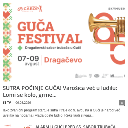
SUTRA POČINJE GUČA! Varošica već u ludilu:
Lomi se kolo, grme...
SE TV
-
06.08.2026
0
Iako zvanični program startuje sutra i traje do 9. avgusta u Guči je narod već
uveliko na nogama i vlada opšte ludilo Reke ljudi slivaju...
ALARM U GUČI PRED 65. SABOR TRUBAČA: