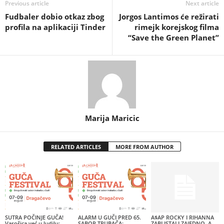
Previous article
Next article
Fudbaler dobio otkaz zbog
Jorgos Lantimos će režirati
profila na aplikaciji Tinder
rimejk korejskog filma
“Save the Green Planet”
Marija Maricic
RELATED ARTICLES
MORE FROM AUTHOR
SUTRA POČINJE GUČA!
ALARM U GUČI PRED 65.
A$AP ROCKY I RIHANNA
Varošica već u ludilu:
SABOR TRUBAČA:
ZABLISTALI ZAJEDNO, A