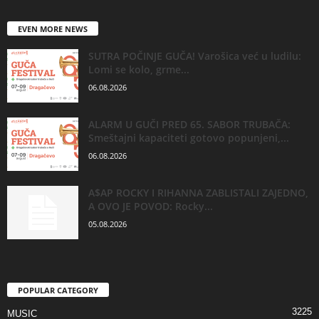
EVEN MORE NEWS
SUTRA POČINJE GUČA! Varošica već u ludilu:
Lomi se kolo, grme...
06.08.2026
ALARM U GUČI PRED 65. SABOR TRUBAČA:
Smeštajni kapaciteti gotovo popunjeni,...
06.08.2026
A$AP ROCKY I RIHANNA ZABLISTALI ZAJEDNO,
A OVO JE POVOD: Rocky...
05.08.2026
POPULAR CATEGORY
3225
MUSIC