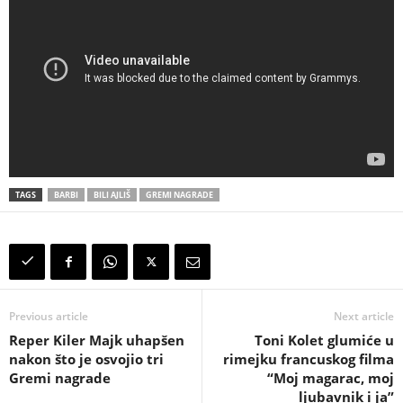
TAGS
BARBI
BILI AJLIŠ
GREMI NAGRADE
Previous article
Next article
Reper Kiler Majk uhapšen
Toni Kolet glumiće u
nakon što je osvojio tri
rimejku francuskog filma
Gremi nagrade
“Moj magarac, moj
ljubavnik i ja”