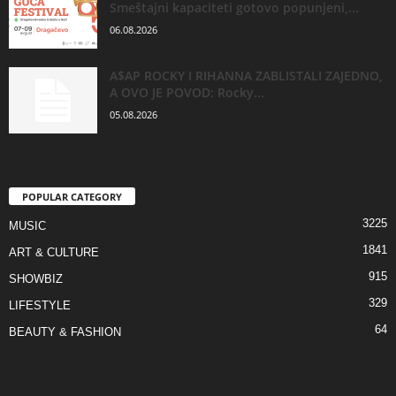
Smeštajni kapaciteti gotovo popunjeni,...
06.08.2026
A$AP ROCKY I RIHANNA ZABLISTALI ZAJEDNO,
A OVO JE POVOD: Rocky...
05.08.2026
POPULAR CATEGORY
3225
MUSIC
1841
ART & CULTURE
915
SHOWBIZ
329
LIFESTYLE
64
BEAUTY & FASHION