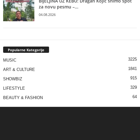
BIJELJINA UZ KEBU: Dragan Kojić snimo spot
za novu pesmu –...
04.08.2026
Popularne Kategorije
3225
MUSIC
1841
ART & CULTURE
915
SHOWBIZ
329
LIFESTYLE
64
BEAUTY & FASHION