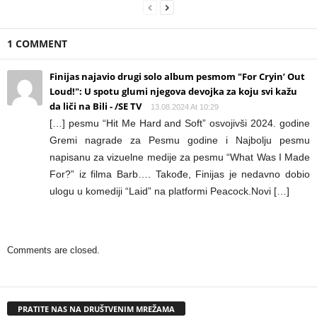
1 COMMENT
Finijas najavio drugi solo album pesmom "For Cryin’ Out
Loud!": U spotu glumi njegova devojka za koju svi kažu
da liči na Bili - /SE TV
13.08.2024 At 10:29
[…] pesmu “Hit Me Hard and Soft” osvojivši 2024. godine
Gremi nagrade za Pesmu godine i Najbolju pesmu
napisanu za vizuelne medije za pesmu “What Was I Made
For?” iz filma Barb…. Takođe, Finijas je nedavno dobio
ulogu u komediji “Laid” na platformi Peacock.Novi […]
Comments are closed.
PRATITE NAS NA DRUŠTVENIM MREŽAMA