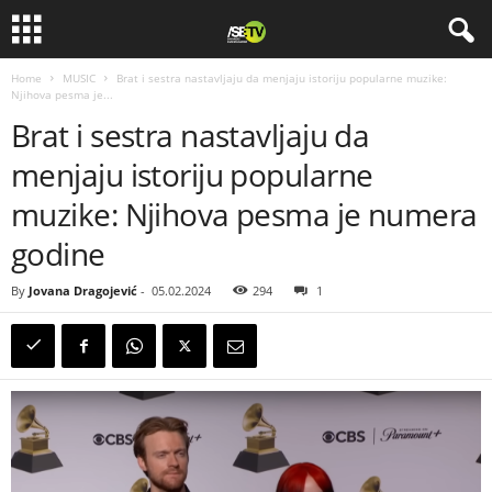
Home
MUSIC
Brat i sestra nastavljaju da menjaju istoriju popularne muzike:
Njihova pesma je...
Brat i sestra nastavljaju da
menjaju istoriju popularne
muzike: Njihova pesma je numera
godine
By
Jovana Dragojević
-
05.02.2024
294
1