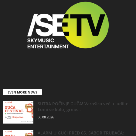
EVEN MORE NEWS
SUTRA POČINJE GUČA! Varošica već u ludilu:
Lomi se kolo, grme...
06.08.2026
ALARM U GUČI PRED 65. SABOR TRUBAČA: