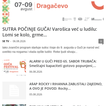
SUTRA POČINJE GUČA! Varošica već u ludilu:
Lomi se kolo, grme...
SE TV
-
06.08.2026
0
Iako zvanični program startuje sutra i traje do 9. avgusta u Guči je narod već
uveliko na nogama i vlada opšte ludilo Reke ljudi slivaju...
ALARM U GUČI PRED 65. SABOR TRUBAČA:
Smeštajni kapaciteti gotovo popunjeni,...
06.08.2026
A$AP ROCKY I RIHANNA ZABLISTALI ZAJEDNO,
A OVO JE POVOD: Rocky...
05.08.2026