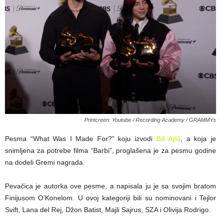
Printcreen: Youtube / Recording Academy / GRAMMYs
Pesma “What Was I Made For?” koju izvodi
Bili Ajliš
, a koja je
snimljena za potrebe filma “Barbi”, proglašena je za pesmu godine
na dodeli Gremi nagrada.
Pevačica je autorka ove pesme, a napisala ju je sa svojim bratom
Finijusom O’Konelom. U ovoj kategoriji bili su nominovani i Tejlor
Svift, Lana del Rej, Džon Batist, Majli Sajrus, SZA i Olivija Rodrigo.