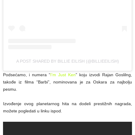
A POST SHARED BY BILLIE EILISH (@BILLIEEILISH)
Podsećamo, i numera “
I’m Just Ken
” koju izvodi Rajan Goslilng,
takođe iz filma “Barbi”, nominovana je za Oskara za najbolju
pesmu.
Izvođenje ovog planetarnog hita na dodeli prestižnih nagrada,
možete pogledati u linku ispod.