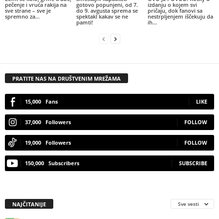
pečenje i vruća rakija na
gotovo popunjeni, od 7.
izdanju o kojem svi
sve strane – sve je
do 9. avgusta sprema se
pričaju, dok fanovi sa
spremno za...
spektakl kakav se ne
nestrpljenjem iščekuju da
pamti!
ih...
PRATITE NAS NA DRUŠTVENIM MREŽAMA
15,000
Fans
LIKE
37,000
Followers
FOLLOW
19,000
Followers
FOLLOW
150,000
Subscribers
SUBSCRIBE
NAJČITANIJE
Sve vesti