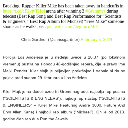
Breaking: Rapper Killer Mike has been taken away in handcuffs in
https://t.co/aF2yiyTHol
arena after winning 3
#Grammys
during
telecast (Best Rap Song and Best Rap Performance for “Scientists
& Engineers,” Best Rap Album for Michael) “Free Mike” someone
shouts as he walks past.
pic.twitter.com/4epfmzqMt8
— Chris Gardner (@chrissgardner)
February 5, 2024
Policija Los Anđelesa je u nedelju uveče u 20:37 (po lokalnom
vremenu) pustila na slobodu 48-godišnjeg repera, čije je pravo ime
Majkl Render. Kiler Majk je prijavljen prekršajno i trebalo bi da se
pojavi pred sudom 29. februara u Los Anđelesu.
Kiler Majk je na dodeli uzeo tri Gremi nagrade: najbolja rep pesma
(“SCIENTISTS & ENGINEERS”), najbolji rep nastup (“SCIENTISTS
& ENGINEERS” – Killer Mike Featuring André 3000, Future And
Eryn Allen Kane) i najbolji rep album (“Michael”). On je od 2013.
godine član rep dua Run the Jewels.