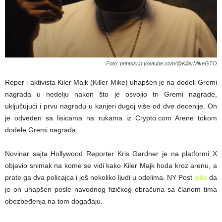
Foto: printskrin youtube.com/@KillerMikeGTO
Reper i aktivista Kiler Majk (Killer Mike) uhapšen je na dodeli Gremi
nagrada u nedelju nakon što je osvojio tri Gremi nagrade,
uključujući i prvu nagradu u karijeri dugoj više od dve decenije. On
je odveden sa lisicama na rukama iz Crypto.com Arene tokom
dodele Gremi nagrada.
Novinar sajta Hollywood Reporter Kris Gardner je na platformi X
objavio snimak na kome se vidi kako Kiler Majk hoda kroz arenu, a
prate ga dva policajca i još nekoliko ljudi u odelima. NY Post
piše
da
je on uhapšen posle navodnog fizičkog obračuna sa članom tima
obezbeđenja na tom događaju.