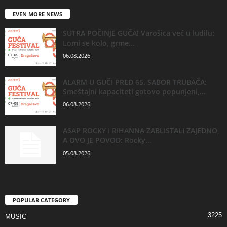
EVEN MORE NEWS
SUTRA POČINJE GUČA! Varošica već u ludilu:
Lomi se kolo, grme...
06.08.2026
ALARM U GUČI PRED 65. SABOR TRUBAČA:
Smeštajni kapaciteti gotovo popunjeni,...
06.08.2026
A$AP ROCKY I RIHANNA ZABLISTALI ZAJEDNO,
A OVO JE POVOD: Rocky...
05.08.2026
POPULAR CATEGORY
3225
MUSIC