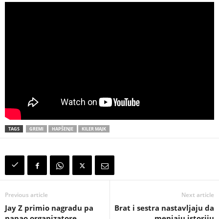
TAGS
GREMI
HAPŠENJE
KILER MAJK
Previous article
Next article
Jay Z primio nagradu pa
Brat i sestra nastavljaju da
napao organizatore
menjaju istoriju