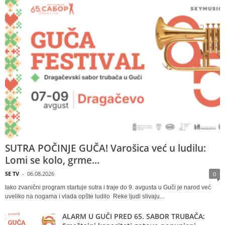
SUTRA POČINJE GUČA! Varošica već u ludilu:
Lomi se kolo, grme...
SE TV
-
06.08.2026
0
Iako zvanični program startuje sutra i traje do 9. avgusta u Guči je narod već
uveliko na nogama i vlada opšte ludilo Reke ljudi slivaju...
ALARM U GUČI PRED 65. SABOR TRUBAČA: