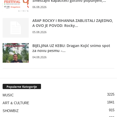
Smeštajni kapaciteti gotovo popunjeni,...
06.08.2026
A$AP ROCKY I RIHANNA ZABLISTALI ZAJEDNO,
A OVO JE POVOD: Rocky...
05.08.2026
BIJELJINA UZ KEBU: Dragan Kojić snimo spot
za novu pesmu –...
04.08.2026
Popularne Kategorije
3225
MUSIC
1841
ART & CULTURE
915
SHOWBIZ