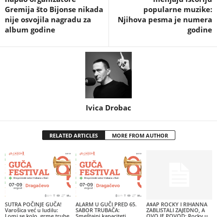
Gremija što Bijonse nikada
popularne muzike:
nije osvojila nagradu za
Njihova pesma je numera
album godine
godine
Ivica Drobac
RELATED ARTICLES
MORE FROM AUTHOR
SUTRA POČINJE GUČA!
ALARM U GUČI PRED 65.
A$AP ROCKY I RIHANNA
Varošica već u ludilu:
SABOR TRUBAČA:
ZABLISTALI ZAJEDNO, A
Lomi se kolo, grme trube,
Smeštajni kapaciteti
OVO JE POVOD: Rocky u