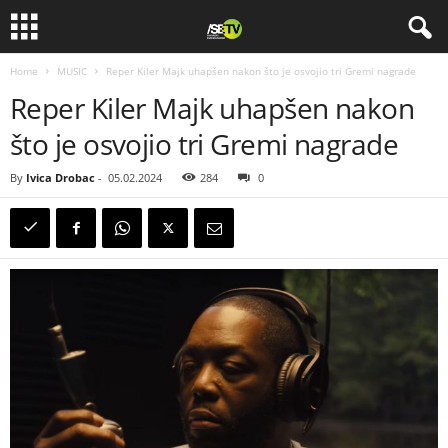
Home
MUSIC
Reper Kiler Majk uhapšen nakon što je osvojio tri Gremi nagrade
Reper Kiler Majk uhapšen nakon
što je osvojio tri Gremi nagrade
By
Ivica Drobac
-
05.02.2024
284
0