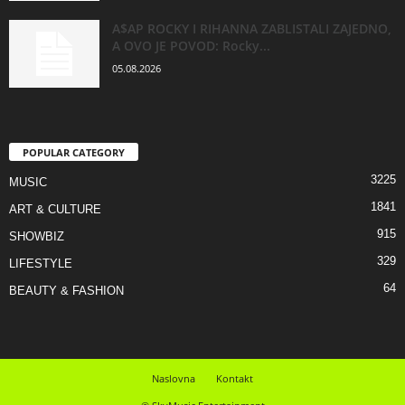
A$AP ROCKY I RIHANNA ZABLISTALI ZAJEDNO,
A OVO JE POVOD: Rocky...
05.08.2026
POPULAR CATEGORY
3225
MUSIC
1841
ART & CULTURE
915
SHOWBIZ
329
LIFESTYLE
64
BEAUTY & FASHION
Naslovna
Kontakt