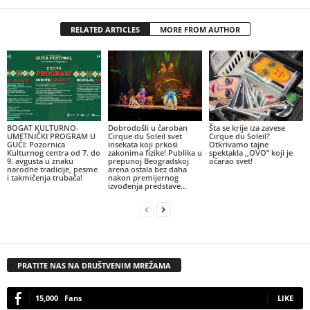
RELATED ARTICLES
MORE FROM AUTHOR
BOGAT KULTURNO-
Dobrodošli u čaroban
Šta se krije iza zavese
UMETNIČKI PROGRAM U
Cirque du Soleil svet
Cirque du Soleil?
GUČI: Pozornica
insekata koji prkosi
Otkrivamo tajne
Kulturnog centra od 7. do
zakonima fizike! Publika u
spektakla ,,OVO” koji je
9. avgusta u znaku
prepunoj Beogradskoj
očarao svet!
narodne tradicije, pesme
arena ostala bez daha
i takmičenja trubača!
nakon premijernog
izvođenja predstave...
PRATITE NAS NA DRUŠTVENIM MREŽAMA
15,000
Fans
LIKE