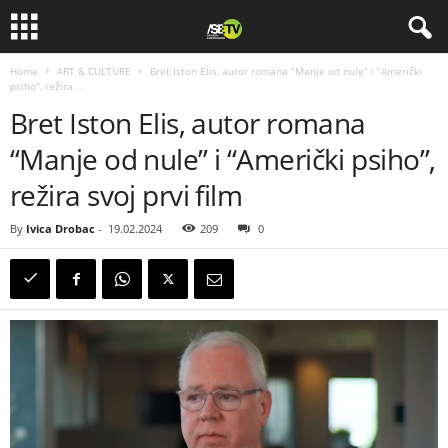
Home
ART & CULTURE
Bret Iston Elis, autor romana “Manje od nule” i “Američki
psiho”, režira...
Bret Iston Elis, autor romana
“Manje od nule” i “Američki psiho”,
režira svoj prvi film
By
Ivica Drobac
-
19.02.2024
209
0