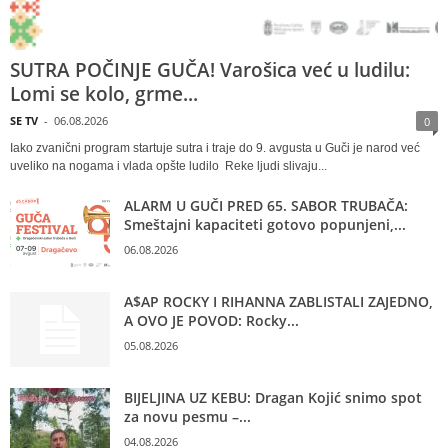
SUTRA POČINJE GUČA! Varošica već u ludilu:
Lomi se kolo, grme...
SE TV
-
06.08.2026
0
Iako zvanični program startuje sutra i traje do 9. avgusta u Guči je narod već
uveliko na nogama i vlada opšte ludilo Reke ljudi slivaju...
ALARM U GUČI PRED 65. SABOR TRUBAČA:
Smeštajni kapaciteti gotovo popunjeni,...
06.08.2026
A$AP ROCKY I RIHANNA ZABLISTALI ZAJEDNO,
A OVO JE POVOD: Rocky...
05.08.2026
BIJELJINA UZ KEBU: Dragan Kojić snimo spot
za novu pesmu –...
04.08.2026