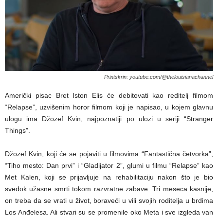
Printskrin: youtube.com/@thelouisianachannel
Američki pisac Bret Iston Elis će debitovati kao reditelj filmom
“Relapse”, uzvišenim horor filmom koji je napisao, u kojem glavnu
ulogu ima Džozef Kvin, najpoznatiji po ulozi u seriji “Stranger
Things”.
Džozef Kvin, koji će se pojaviti u filmovima “Fantastična četvorka”,
“Tiho mesto: Dan prvi” i “Gladijator 2”, glumi u filmu “Relapse” kao
Met Kalen, koji se prijavljuje na rehabilitaciju nakon što je bio
svedok užasne smrti tokom razvratne zabave. Tri meseca kasnije,
on treba da se vrati u život, boraveći u vili svojih roditelja u brdima
Los Anđelesa. Ali stvari su se promenile oko Meta i sve izgleda van