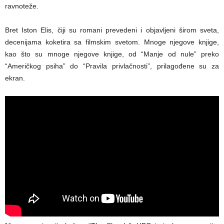
ravnoteže.
Bret Iston Elis, čiji su romani prevedeni i objavljeni širom sveta,
decenijama koketira sa filmskim svetom. Mnoge njegove knjige,
kao što su mnoge njegove knjige, od “Manje od nule” preko
“Američkog psiha” do “Pravila privlačnosti”, prilagođene su za
ekran.