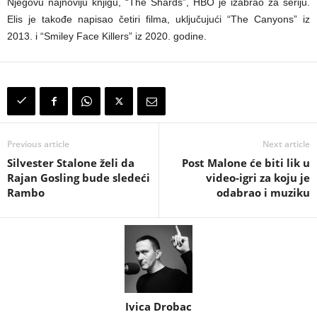
Njegovu najnoviju knjigu, “The Shards”, HBO je izabrao za seriju.
Elis je takođe napisao četiri filma, uključujući “The Canyons” iz
2013. i “Smiley Face Killers” iz 2020. godine.
Previous article
Next article
Silvester Stalone želi da
Post Malone će biti lik u
Rajan Gosling bude sledeći
video-igri za koju je
Rambo
odabrao i muziku
Ivica Drobac