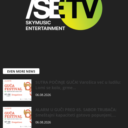
EVEN MORE NEWS
SUTRA POČINJE GUČA! Varošica već u ludilu:
Lomi se kolo, grme...
06.08.2026
ALARM U GUČI PRED 65. SABOR TRUBAČA:
Smeštajni kapaciteti gotovo popunjeni,...
06.08.2026