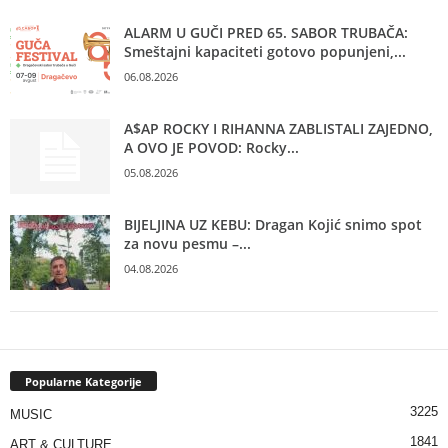
ALARM U GUČI PRED 65. SABOR TRUBAČA:
Smeštajni kapaciteti gotovo popunjeni,...
06.08.2026
A$AP ROCKY I RIHANNA ZABLISTALI ZAJEDNO,
A OVO JE POVOD: Rocky...
05.08.2026
BIJELJINA UZ KEBU: Dragan Kojić snimo spot
za novu pesmu –...
04.08.2026
Popularne Kategorije
3225
MUSIC
1841
ART & CULTURE