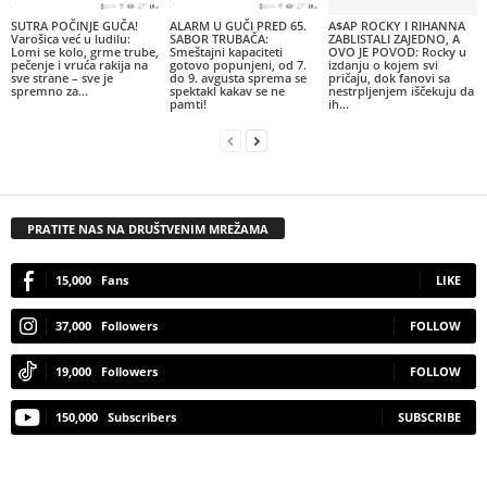
SUTRA POČINJE GUČA!
ALARM U GUČI PRED 65.
A$AP ROCKY I RIHANNA
Varošica već u ludilu:
SABOR TRUBAČA:
ZABLISTALI ZAJEDNO, A
Lomi se kolo, grme trube,
Smeštajni kapaciteti
OVO JE POVOD: Rocky u
pečenje i vruća rakija na
gotovo popunjeni, od 7.
izdanju o kojem svi
sve strane – sve je
do 9. avgusta sprema se
pričaju, dok fanovi sa
spremno za...
spektakl kakav se ne
nestrpljenjem iščekuju da
pamti!
ih...
PRATITE NAS NA DRUŠTVENIM MREŽAMA
15,000
Fans
LIKE
37,000
Followers
FOLLOW
19,000
Followers
FOLLOW
150,000
Subscribers
SUBSCRIBE