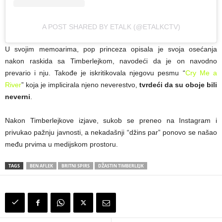
A POST SHARED BY ETALK (@ETALKCTV)
U svojim memoarima, pop princeza opisala je svoja osećanja
nakon raskida sa Timberlejkom, navodeći da je on navodno
prevario i nju. Takođe je iskritikovala njegovu pesmu “
Cry Me a
River
” koja je implicirala njeno neverestvo,
tvrdeći da su oboje bili
neverni
.
Nakon Timberlejkove izjave, sukob se preneo na Instagram i
privukao pažnju javnosti, a nekadašnji “džins par” ponovo se našao
među prvima u medijskom prostoru.
TAGS
BEN AFLEK
BRITNI SPIRS
DŽASTIN TIMBERLEJK