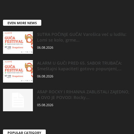
EVEN MORE NEWS
SUTRA POČINJE GUČA! Varošica već u ludilu:
Lomi se kolo, grme...
06.08.2026
ALARM U GUČI PRED 65. SABOR TRUBAČA:
Smeštajni kapaciteti gotovo popunjeni,...
06.08.2026
A$AP ROCKY I RIHANNA ZABLISTALI ZAJEDNO,
A OVO JE POVOD: Rocky...
05.08.2026
POPULAR CATEGORY