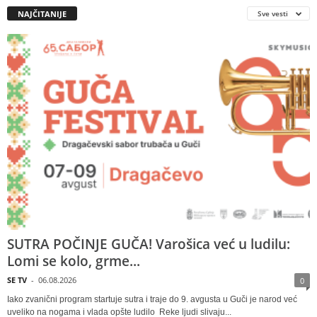
NAJČITANIJE
Sve vesti
SUTRA POČINJE GUČA! Varošica već u ludilu:
Lomi se kolo, grme...
SE TV
-
06.08.2026
0
Iako zvanični program startuje sutra i traje do 9. avgusta u Guči je narod već
uveliko na nogama i vlada opšte ludilo Reke ljudi slivaju...