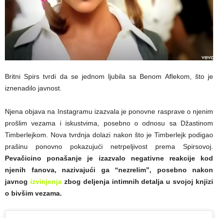
Britni Spirs tvrdi da se jednom ljubila sa Benom Aflekom, što je
iznenadilo javnost.
Njena objava na Instagramu izazvala je ponovne rasprave o njenim
prošlim vezama i iskustvima, posebno o odnosu sa Džastinom
Timberlejkom. Nova tvrdnja dolazi nakon što je Timberlejk podigao
prašinu ponovno pokazujući netrpeljivost prema Spirsovoj.
Pevačicino ponašanje je izazvalo negativne reakcije kod
njenih fanova, nazivajući ga “nezrelim”, posebno nakon
javnog
izvinjenja
zbog deljenja intimnih detalja u svojoj knjizi
o bivšim vezama.