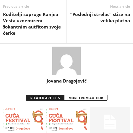
Previous article
Next article
Roditelji supruge Kanjea
“Poslednji strelac” stiže na
Vesta uznemireni
velika platna
šokantnim autfitom svoje
ćerke
Jovana Dragojević
RELATED ARTICLES
MORE FROM AUTHOR