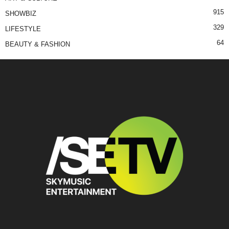
915
SHOWBIZ
329
LIFESTYLE
64
BEAUTY & FASHION