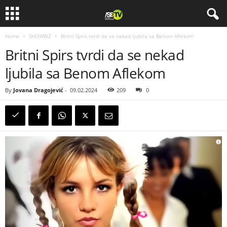
Home
SHOWBIZ
Britni Spirs tvrdi da se nekad ljubila sa Benom Aflekom
Britni Spirs tvrdi da se nekad
ljubila sa Benom Aflekom
By
Jovana Dragojević
-
09.02.2024
209
0