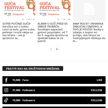
SUTRA POČINJE GUČA!
ALARM U GUČI PRED 65.
A$AP ROCKY I RIHANNA
Varošica već u ludilu:
SABOR TRUBAČA:
ZABLISTALI ZAJEDNO, A
Lomi se kolo, grme trube,
Smeštajni kapaciteti
OVO JE POVOD: Rocky u
pečenje i vruća rakija na
gotovo popunjeni, od 7.
izdanju o kojem svi
sve strane – sve je
do 9. avgusta sprema se
pričaju, dok fanovi sa
spremno za...
spektakl kakav se ne
nestrpljenjem iščekuju da
pamti!
ih...
PRATITE NAS NA DRUŠTVENIM MREŽAMA
15,000
Fans
LIKE
37,000
Followers
FOLLOW
19,000
Followers
FOLLOW