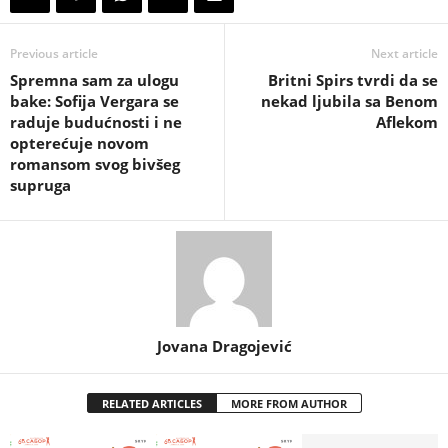
Previous article
Next article
Spremna sam za ulogu
Britni Spirs tvrdi da se
bake: Sofija Vergara se
nekad ljubila sa Benom
raduje budućnosti i ne
Aflekom
opterećuje novom
romansom svog bivšeg
supruga
Jovana Dragojević
RELATED ARTICLES
MORE FROM AUTHOR