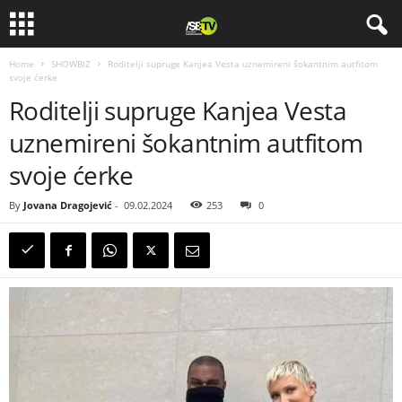
Home
SHOWBIZ
Roditelji supruge Kanjea Vesta uznemireni šokantnim autfitom
svoje ćerke
Roditelji supruge Kanjea Vesta
uznemireni šokantnim autfitom
svoje ćerke
By
Jovana Dragojević
-
09.02.2024
253
0