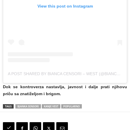
View this post on Instagram
A POST SHARED BY BIANCA CENSORI – WEST (@BIANCASENSORII)
Dok se kontroverza nastavlja, javnost i dalje prati njihovu
priču sa znatiželjom i brigom.
TAGS
BJANKA SENSORI
KANJE VEST
POPULARNO