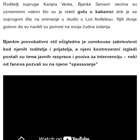
Roditelji supruge Kanjea Vesta, Bjanke Sensori veoma su
uznemireni nakon što su je videli
golu u kabanici
dok je sa
suprugom išla na snimanje u studio u Los Anđelesu. Njih dvoje
gotovo da su navikli su javnost na svoja čudna izdanja.
Bjankin provokativni stil očigledno je uzrokovao zabrinutost
kod njenih roditelja i prijatelja, a njeni kontroverzni izgledi
postali su tema javnih rasprava i poziva za intervenciju – neki
od fanova pozvali su na njeno “spasavanje”