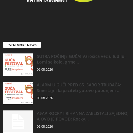
EVEN MORE NEWS
SUTRA POČINJE GUČA! Varošica već u ludilu:
Lomi se kolo, grme...
06.08.2026
ALARM U GUČI PRED 65. SABOR TRUBAČA:
Smeštajni kapaciteti gotovo popunjeni,...
06.08.2026
A$AP ROCKY I RIHANNA ZABLISTALI ZAJEDNO,
A OVO JE POVOD: Rocky...
05.08.2026