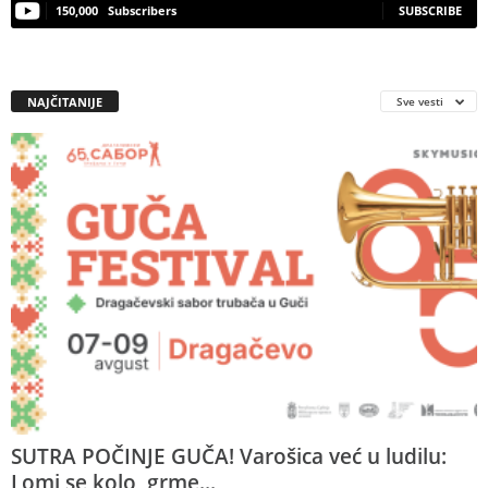
150,000
Subscribers
SUBSCRIBE
NAJČITANIJE
Sve vesti
SUTRA POČINJE GUČA! Varošica već u ludilu:
Lomi se kolo, grme...