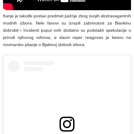
Kanje je takođe postao predmet pažnje zbog svojih ekstravagantnih
modnih izbora. Neki fanovi su izrazili zabrinutost za Biankinu
dobrobit i Incidenti poput ovih dodatno su podstakli spekulacije o
prirodi njihovog odnosa, a slavni reper reagovao je besno na
novinarsko pitanje o Bjakinoj slobodi izbora.