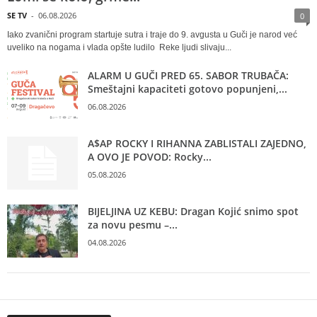
SE TV
-
06.08.2026
0
Iako zvanični program startuje sutra i traje do 9. avgusta u Guči je narod već
uveliko na nogama i vlada opšte ludilo Reke ljudi slivaju...
ALARM U GUČI PRED 65. SABOR TRUBAČA:
Smeštajni kapaciteti gotovo popunjeni,...
06.08.2026
A$AP ROCKY I RIHANNA ZABLISTALI ZAJEDNO,
A OVO JE POVOD: Rocky...
05.08.2026
BIJELJINA UZ KEBU: Dragan Kojić snimo spot
za novu pesmu –...
04.08.2026