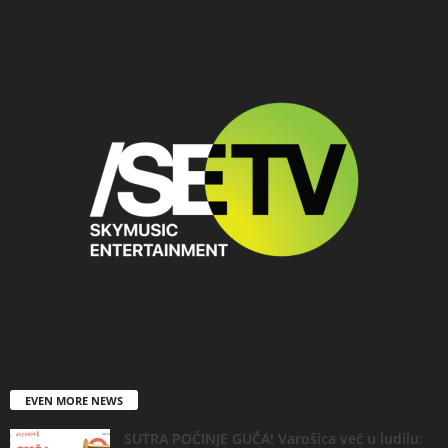
EVEN MORE NEWS
SUTRA POČINJE GUČA! Varošica već u ludilu: