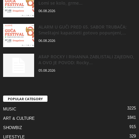
Lomi se kolo, grme...
06.08.2026
ALARM U GUČI PRED 65. SABOR TRUBAČA:
Smeštajni kapaciteti gotovo popunjeni,...
06.08.2026
A$AP ROCKY I RIHANNA ZABLISTALI ZAJEDNO,
A OVO JE POVOD: Rocky...
05.08.2026
POPULAR CATEGORY
3225
MUSIC
1841
ART & CULTURE
915
SHOWBIZ
329
LIFESTYLE