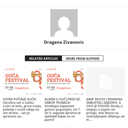
Dragana Zivanovic
RELATED ARTICLES
MORE FROM AUTHOR
SUTRA POČINJE GUČA!
ALARM U GUČI PRED 65.
A$AP ROCKY I RIHANNA
Varošica već u ludilu:
SABOR TRUBAČA:
ZABLISTALI ZAJEDNO, A
Lomi se kolo, grme trube,
Smeštajni kapaciteti
OVO JE POVOD: Rocky u
pečenje i vruća rakija na
gotovo popunjeni, od 7.
izdanju o kojem svi
sve strane – sve je
do 9. avgusta sprema se
pričaju, dok fanovi sa
spremno za...
spektakl kakav se ne
nestrpljenjem iščekuju da
pamti!
ih...