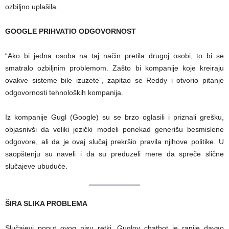
ozbiljno uplašila.
GOOGLE PRIHVATIO ODGOVORNOST
“Ako bi jedna osoba na taj način pretila drugoj osobi, to bi se
smatralo ozbiljnim problemom. Zašto bi kompanije koje kreiraju
ovakve sisteme bile izuzete”, zapitao se Reddy i otvorio pitanje
odgovornosti tehnoloških kompanija.
Iz kompanije Gugl (Google) su se brzo oglasili i priznali grešku,
objasnivši da veliki jezički modeli ponekad generišu besmislene
odgovore, ali da je ovaj slučaj prekršio pravila njihove politike. U
saopštenju su naveli i da su preduzeli mere da spreče slične
slučajeve ubuduće.
ŠIRA SLIKA PROBLEMA
Slučajevi poput ovog nisu retki. Guglov chatbot je ranije davao