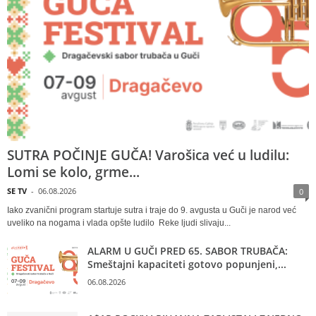
SUTRA POČINJE GUČA! Varošica već u ludilu:
Lomi se kolo, grme...
SE TV
-
06.08.2026
0
Iako zvanični program startuje sutra i traje do 9. avgusta u Guči je narod već
uveliko na nogama i vlada opšte ludilo Reke ljudi slivaju...
ALARM U GUČI PRED 65. SABOR TRUBAČA:
Smeštajni kapaciteti gotovo popunjeni,...
06.08.2026