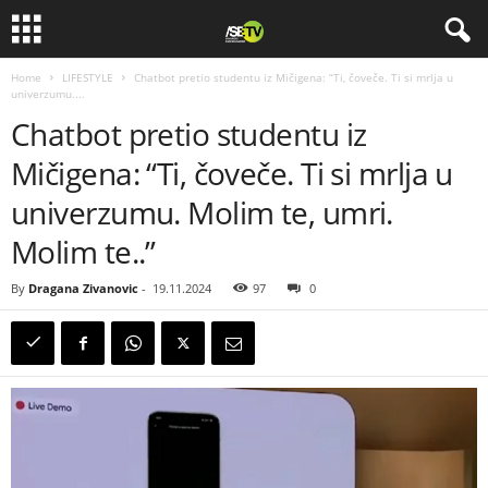
Home
LIFESTYLE
Chatbot pretio studentu iz Mičigena: “Ti, čoveče. Ti si mrlja u
univerzumu....
Chatbot pretio studentu iz
Mičigena: “Ti, čoveče. Ti si mrlja u
univerzumu. Molim te, umri.
Molim te..”
By
Dragana Zivanovic
-
19.11.2024
97
0