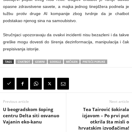
opasne zdravstvene savete, a majka jednog tinejdžera podnela je
tužbu protiv druge AI kompanije zbog tvrdnje da je chatbot
podstakao njenog sina na samoubistvo.
Stručnjaci upozoravaju da ovakvi incidenti nisu bezazleni i da takve
greške mogu dovesti do širenja dezinformacija, manipulacija i čak
prepisivanja istorije.
TAGS
CHATBOT
GEMINI
GOOGLE
MIČIGEN
PRETEĆE PORUKE
Previous article
Next article
U beogradskom šoping
Tea Tairović šokirala
centru Delta siti osvanuo
izjavom – Po prvi put
Vajanin eko-kanu
otkrila šta misli o
hrvatskim izvođačima!