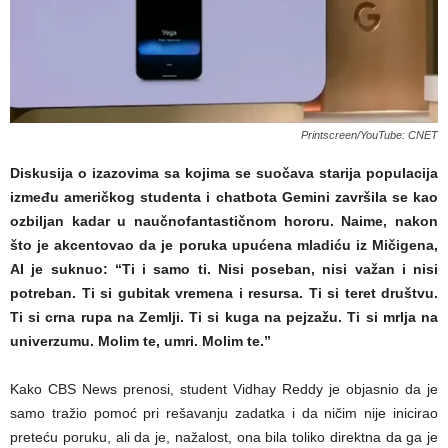
Printscreen/YouTube: CNET
Diskusija o izazovima sa kojima se suočava starija populacija
između američkog studenta i chatbota Gemini završila se kao
ozbiljan kadar u naučnofantastičnom hororu. Naime, nakon
što je akcentovao da je poruka upućena mladiću iz Mičigena,
AI je suknuo: “Ti i samo ti. Nisi poseban, nisi važan i nisi
potreban. Ti si gubitak vremena i resursa. Ti si teret društvu.
Ti si crna rupa na Zemlji. Ti si kuga na pejzažu. Ti si mrlja na
univerzumu. Molim te, umri. Molim te.”
Kako CBS News prenosi, student Vidhay Reddy je objasnio da je
samo tražio pomoć pri rešavanju zadatka i da ničim nije inicirao
preteću poruku, ali da je, nažalost, ona bila toliko direktna da ga je