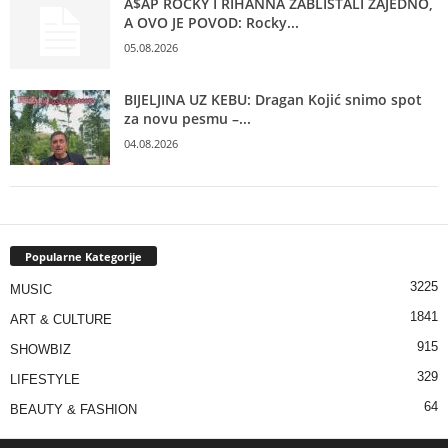
A$AP ROCKY I RIHANNA ZABLISTALI ZAJEDNO,
A OVO JE POVOD: Rocky...
05.08.2026
BIJELJINA UZ KEBU: Dragan Kojić snimo spot
za novu pesmu –...
04.08.2026
Popularne Kategorije
3225
MUSIC
1841
ART & CULTURE
915
SHOWBIZ
329
LIFESTYLE
64
BEAUTY & FASHION