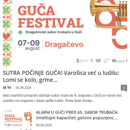
SUTRA POČINJE GUČA! Varošica već u ludilu:
Lomi se kolo, grme...
SE TV
-
06.08.2026
0
Iako zvanični program startuje sutra i traje do 9. avgusta u Guči je narod već
uveliko na nogama i vlada opšte ludilo Reke ljudi slivaju...
ALARM U GUČI PRED 65. SABOR TRUBAČA:
Smeštajni kapaciteti gotovo popunjeni,...
06.08.2026