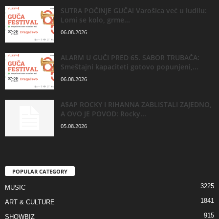
SUTRA POČINJE GUČA! Varošica već u ludilu:
Lomi se kolo, grme...
06.08.2026
ALARM U GUČI PRED 65. SABOR TRUBAČA:
Smeštajni kapaciteti gotovo popunjeni,...
06.08.2026
A$AP ROCKY I RIHANNA ZABLISTALI ZAJEDNO,
A OVO JE POVOD: Rocky...
05.08.2026
POPULAR CATEGORY
3225
MUSIC
1841
ART & CULTURE
915
SHOWBIZ