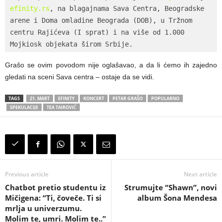
efinity.rs
, na blagajnama Sava Centra, Beogradske 
arene i Doma omladine Beograda (DOB), u Tržnom 
centru Rajićeva (I sprat) i na više od 1.000 
Mojkiosk objekata širom Srbije.
Grašo se ovim povodom nije oglašavao, a da li ćemo ih zajedno
gledati na sceni Sava centra – ostaje da se vidi.
TAGS
21. MART
EFINITY
KONCERT
PETAR GRAŠO
POPULARNO
SPEKULACIJE
TEA TAIROVIĆ
Previous article
Next article
Chatbot pretio studentu iz
Strumujte “Shawn”, novi
Mičigena: “Ti, čoveče. Ti si
album Šona Mendesa
mrlja u univerzumu.
Molim te, umri. Molim te..”