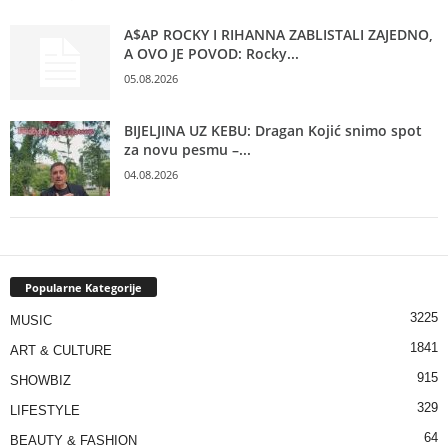
A$AP ROCKY I RIHANNA ZABLISTALI ZAJEDNO,
A OVO JE POVOD: Rocky...
05.08.2026
BIJELJINA UZ KEBU: Dragan Kojić snimo spot
za novu pesmu –...
04.08.2026
Popularne Kategorije
3225
MUSIC
1841
ART & CULTURE
915
SHOWBIZ
329
LIFESTYLE
64
BEAUTY & FASHION