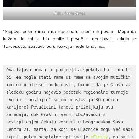
Foto: Anda Graso
“Njegove pesme imam na repertoaru i često ih pevam. Mogu da
kažem da mi je bio omiljeni pevač u detinjstvu”, otkrila je
Tairovićeva, izazvavši buru reakcija među fanovima.
Ova izjava odmah je podgrejala spekulacije – da li 
bi Tea mogla stati rame uz rame sa svojim muzičkim 
idolom u bliskoj budućnosti, budući da je Grašo za 
sledeću godinu najavio početak regionalne turneje 
"Volim i postojim" kojom proslavlja 30 godina 
karijere? Pevačicini fanovi priželjkuju ovu 
saradnju, dok Grašini verni obožavaoci s 
nestrpljenjem čekaju koncert u beogradskom Sava 
Centru 21. marta, za koji se ulaznice mogu već sada 
kupiti putem besplatne aplikacije 
eFinity
, na sajtu 