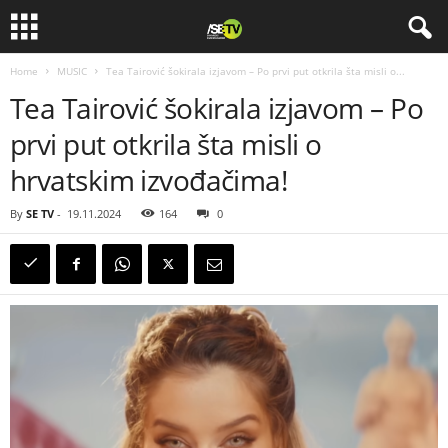
Home
MUSIC
Tea Tairović šokirala izjavom – Po prvi put otkrila šta misli o...
Tea Tairović šokirala izjavom – Po
prvi put otkrila šta misli o
hrvatskim izvođačima!
By
SE TV
-
19.11.2024
164
0