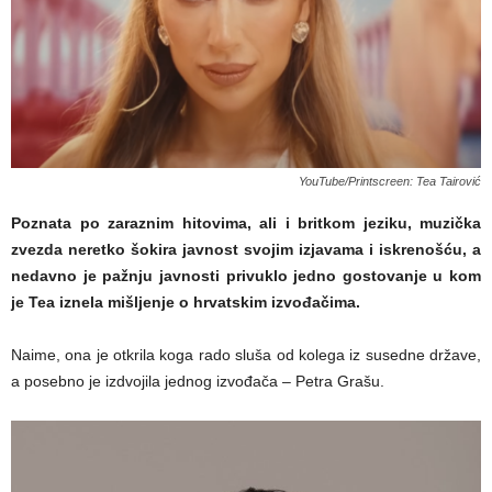
YouTube/Printscreen: Tea Tairović
Poznata po zaraznim hitovima, ali i britkom jeziku, muzička
zvezda neretko šokira javnost svojim izjavama i iskrenošću, a
nedavno je pažnju javnosti privuklo jedno gostovanje u kom
je Tea iznela mišljenje o hrvatskim izvođačima.
Naime, ona je otkrila koga rado sluša od kolega iz susedne države,
a posebno je izdvojila jednog izvođača – Petra Grašu.