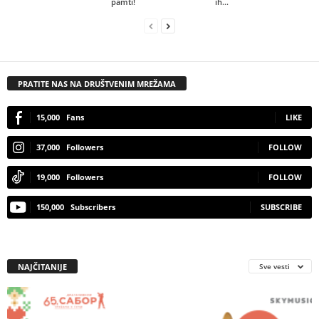
pamti!
ih...
PRATITE NAS NA DRUŠTVENIM MREŽAMA
15,000
Fans
LIKE
37,000
Followers
FOLLOW
19,000
Followers
FOLLOW
150,000
Subscribers
SUBSCRIBE
NAJČITANIJE
Sve vesti