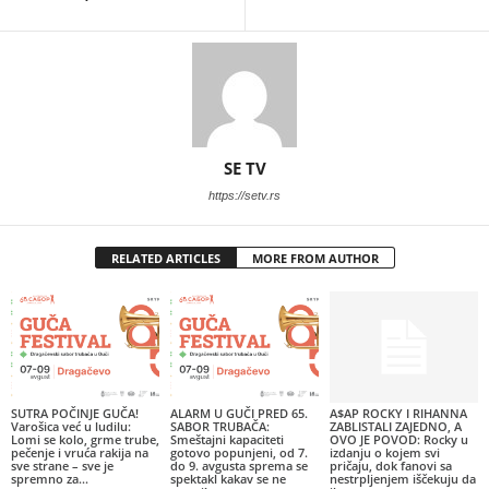
SE TV
https://setv.rs
RELATED ARTICLES
MORE FROM AUTHOR
SUTRA POČINJE GUČA!
ALARM U GUČI PRED 65.
A$AP ROCKY I RIHANNA
Varošica već u ludilu:
SABOR TRUBAČA:
ZABLISTALI ZAJEDNO, A
Lomi se kolo, grme trube,
Smeštajni kapaciteti
OVO JE POVOD: Rocky u
pečenje i vruća rakija na
gotovo popunjeni, od 7.
izdanju o kojem svi
sve strane – sve je
do 9. avgusta sprema se
pričaju, dok fanovi sa
spremno za...
spektakl kakav se ne
nestrpljenjem iščekuju da