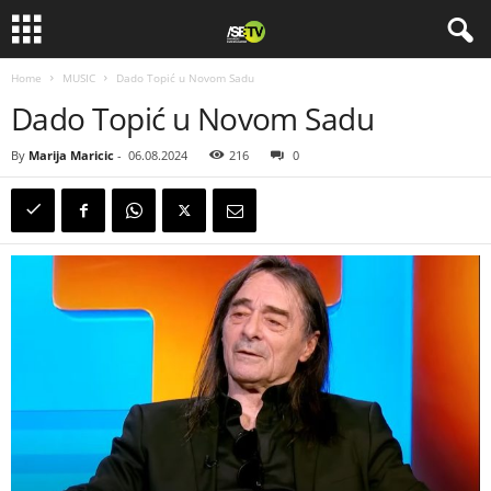
Home
MUSIC
Dado Topić u Novom Sadu
Dado Topić u Novom Sadu
By
Marija Maricic
-
06.08.2024
216
0