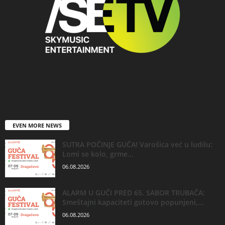
EVEN MORE NEWS
SUTRA POČINJE GUČA! Varošica već u ludilu:
Lomi se kolo, grme...
06.08.2026
ALARM U GUČI PRED 65. SABOR TRUBAČA:
Smeštajni kapaciteti gotovo popunjeni,...
06.08.2026