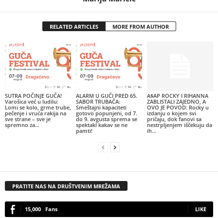
RELATED ARTICLES
MORE FROM AUTHOR
SUTRA POČINJE GUČA!
ALARM U GUČI PRED 65.
A$AP ROCKY I RIHANNA
Varošica već u ludilu:
SABOR TRUBAČA:
ZABLISTALI ZAJEDNO, A
Lomi se kolo, grme trube,
Smeštajni kapaciteti
OVO JE POVOD: Rocky u
pečenje i vruća rakija na
gotovo popunjeni, od 7.
izdanju o kojem svi
sve strane – sve je
do 9. avgusta sprema se
pričaju, dok fanovi sa
spremno za...
spektakl kakav se ne
nestrpljenjem iščekuju da
pamti!
ih...
PRATITE NAS NA DRUŠTVENIM MREŽAMA
15,000
Fans
LIKE