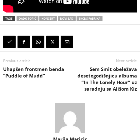
TAGS
DADO TOPIĆ
KONCERT
NOVI SAD
SKCNS FABRIKA
Previous article
Next article
Uhapšen frontmen benda
Sem Smit obeležava
“Puddle of Mudd”
desetogodišnjicu albuma
“In The Lonely Hour” uz
saradnju sa Ališom Kiz
Marija Maricic