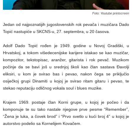
Foto: Youtube printscreen
Jedan od najpoznatijih jugoslovenskih rok pevača i muzičara Dado
Topić nastupiće u SKCNS-u, 27. septembra, u 20 časova.
Adolf Dado Topić rođen je 1949. godine u Novoj Gradiški, u
Hrvatskoj, a tokom višedecenijske karijere istakao se kao muzičar,
kompozitor, tekstopisac, aranžer, gitarista i rok pevač. Muzikom
počinje da se bavi još u srednjoj školi kao član sastava Đavolji
eliksiri, u kom je svirao bas i pevao, nakon čega se priključio
osiječkoj grupi Dinamiti u kojoj je svirao ritam gitaru i pevao, te
stekao reputaciju odličnog vokala soul i blues muzike.
Krajem 1969. postaje član Korni grupe, u kojoj je počeo i da
komponuje te su tako nastale njegove prve pesme “Remember”,
“Žena je luka, a čovek brod” i “Prvo svetlo u kući broj 4” u kojoj je
autorstvo podelio sa Kornelijem Kovačem.