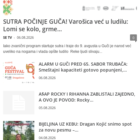
SUTRA POČINJE GUČA! Varošica već u ludilu:
Lomi se kolo, grme...
SE TV
-
06.08.2026
0
Iako zvanični program startuje sutra i traje do 9. avgusta u Guči je narod već
uveliko na nogama i vlada opšte ludilo Reke ljudi slivaju...
ALARM U GUČI PRED 65. SABOR TRUBAČA:
Smeštajni kapaciteti gotovo popunjeni,...
06.08.2026
A$AP ROCKY I RIHANNA ZABLISTALI ZAJEDNO,
A OVO JE POVOD: Rocky...
05.08.2026
BIJELJINA UZ KEBU: Dragan Kojić snimo spot
za novu pesmu –...
04.08.2026