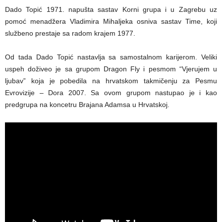
Dado Topić 1971. napušta sastav Korni grupa i u Zagrebu uz
pomoć menadžera Vladimira Mihaljeka osniva sastav Time, koji
službeno prestaje sa radom krajem 1977.
Od tada Dado Topić nastavlja sa samostalnom karijerom. Veliki
uspeh doživeo je sa grupom Dragon Fly i pesmom “Vjerujem u
ljubav” koja je pobedila na hrvatskom takmičenju za Pesmu
Evrovizije – Dora 2007. Sa ovom grupom nastupao je i kao
predgrupa na koncetru Brajana Adamsa u Hrvatskoj.