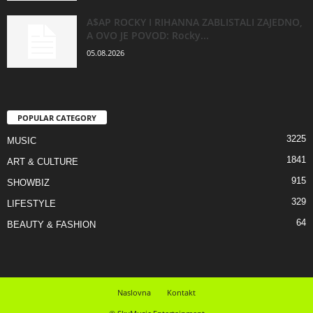
A$AP ROCKY I RIHANNA ZABLISTALI ZAJEDNO,
A OVO JE POVOD: Rocky...
05.08.2026
POPULAR CATEGORY
3225
MUSIC
1841
ART & CULTURE
915
SHOWBIZ
329
LIFESTYLE
64
BEAUTY & FASHION
Naslovna
Kontakt