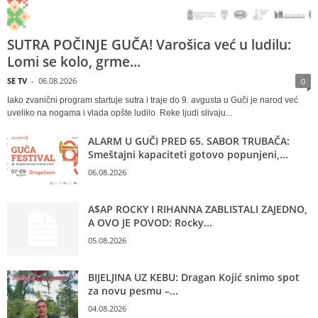
SUTRA POČINJE GUČA! Varošica već u ludilu:
Lomi se kolo, grme...
SE TV
-
06.08.2026
0
Iako zvanični program startuje sutra i traje do 9. avgusta u Guči je narod već
uveliko na nogama i vlada opšte ludilo Reke ljudi slivaju...
ALARM U GUČI PRED 65. SABOR TRUBAČA:
Smeštajni kapaciteti gotovo popunjeni,...
06.08.2026
A$AP ROCKY I RIHANNA ZABLISTALI ZAJEDNO,
A OVO JE POVOD: Rocky...
05.08.2026
BIJELJINA UZ KEBU: Dragan Kojić snimo spot
za novu pesmu –...
04.08.2026