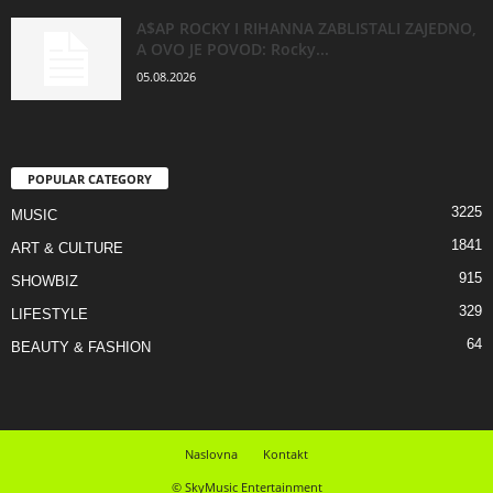
A$AP ROCKY I RIHANNA ZABLISTALI ZAJEDNO,
A OVO JE POVOD: Rocky...
05.08.2026
POPULAR CATEGORY
3225
MUSIC
1841
ART & CULTURE
915
SHOWBIZ
329
LIFESTYLE
64
BEAUTY & FASHION
Naslovna
Kontakt
© SkyMusic Entertainment