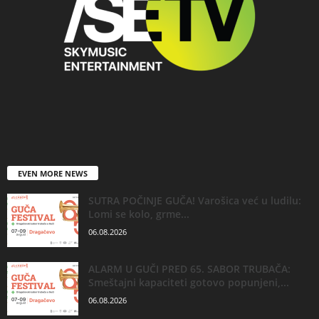
EVEN MORE NEWS
SUTRA POČINJE GUČA! Varošica već u ludilu:
Lomi se kolo, grme...
06.08.2026
ALARM U GUČI PRED 65. SABOR TRUBAČA:
Smeštajni kapaciteti gotovo popunjeni,...
06.08.2026