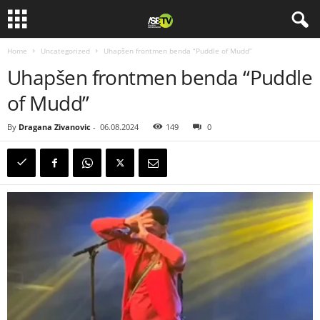
Home
Uncategorized
Uhapšen frontmen benda “Puddle of Mudd”
Uhapšen frontmen benda “Puddle
of Mudd”
By
Dragana Zivanovic
-
06.08.2024
149
0