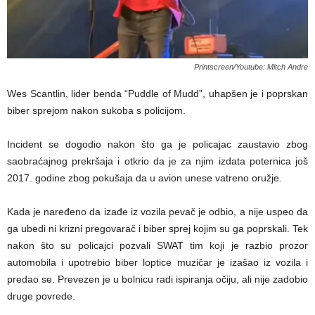
Printscreen/Youtube: Mitch Andre
Wes Scantlin, lider benda “Puddle of Mudd”, uhapšen je i poprskan
biber sprejom nakon sukoba s policijom.
Incident se dogodio nakon što ga je policajac zaustavio zbog
saobraćajnog prekršaja i otkrio da je za njim izdata poternica još
2017. godine zbog pokušaja da u avion unese vatreno oružje.
Kada je naređeno da izađe iz vozila pevač je odbio, a nije uspeo da
ga ubedi ni krizni pregovarač i biber sprej kojim su ga poprskali. Tek
nakon što su policajci pozvali SWAT tim koji je razbio prozor
automobila i upotrebio biber loptice muzičar je izašao iz vozila i
predao se. Prevezen je u bolnicu radi ispiranja očiju, ali nije zadobio
druge povrede.