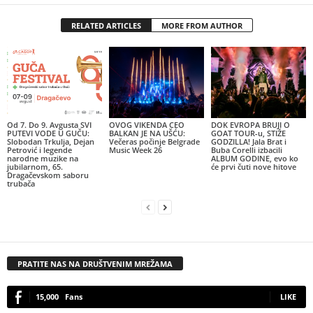
RELATED ARTICLES
MORE FROM AUTHOR
Od 7. Do 9. Avgusta SVI
OVOG VIKENDA CEO
DOK EVROPA BRUJI O
PUTEVI VODE U GUČU:
BALKAN JE NA UŠĆU:
GOAT TOUR-u, STIŽE
Slobodan Trkulja, Dejan
Večeras počinje Belgrade
GODZILLA! Jala Brat i
Petrović i legende
Music Week 26
Buba Corelli izbacili
narodne muzike na
ALBUM GODINE, evo ko
jubilarnom, 65.
će prvi čuti nove hitove
Dragačevskom saboru
trubača
PRATITE NAS NA DRUŠTVENIM MREŽAMA
15,000
Fans
LIKE