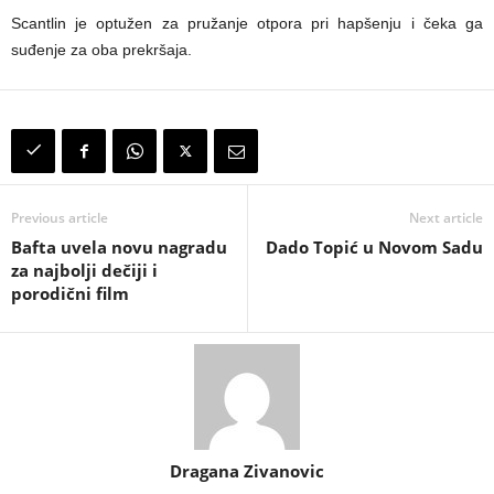
Scantlin je optužen za pružanje otpora pri hapšenju i čeka ga
suđenje za oba prekršaja.
Previous article
Next article
Bafta uvela novu nagradu
Dado Topić u Novom Sadu
za najbolji dečiji i
porodični film
Dragana Zivanovic