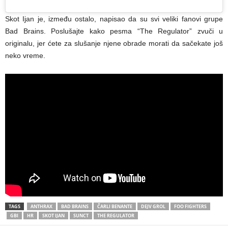
Skot Ijan je, između ostalo, napisao da su svi veliki fanovi grupe
Bad Brains. Poslušajte kako pesma “The Regulator” zvuči u
originalu, jer ćete za slušanje njene obrade morati da sačekate još
neko vreme.
TAGS
ANTHRAX
BAD BRAINS
ČARLI BENANTE
DEJV GROL
FOO FIGHTERS
GBI
HR
SKOT IJAN
SUNCT
THE REGULATOR