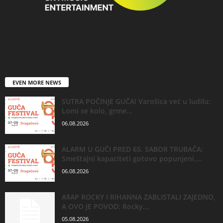
EVEN MORE NEWS
SUTRA POČINJE GUČA! Varošica već u ludilu:
Lomi se kolo, grme...
06.08.2026
ALARM U GUČI PRED 65. SABOR TRUBAČA:
Smeštajni kapaciteti gotovo popunjeni,...
06.08.2026
A$AP ROCKY I RIHANNA ZABLISTALI ZAJEDNO,
A OVO JE POVOD: Rocky...
05.08.2026