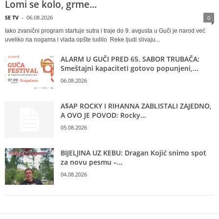
Lomi se kolo, grme...
SE TV
-
06.08.2026
0
Iako zvanični program startuje sutra i traje do 9. avgusta u Guči je narod već
uveliko na nogama i vlada opšte ludilo Reke ljudi slivaju...
ALARM U GUČI PRED 65. SABOR TRUBAČA:
Smeštajni kapaciteti gotovo popunjeni,...
06.08.2026
A$AP ROCKY I RIHANNA ZABLISTALI ZAJEDNO,
A OVO JE POVOD: Rocky...
05.08.2026
BIJELJINA UZ KEBU: Dragan Kojić snimo spot
za novu pesmu –...
04.08.2026