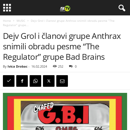
Home
MUSIC
Dejv Grol i članovi grupe Anthrax snimili obradu pesme “The
Regulator” grupe...
Dejv Grol i članovi grupe Anthrax
snimili obradu pesme “The
Regulator” grupe Bad Brains
By
Ivica Drobac
-
16.02.2024
252
0