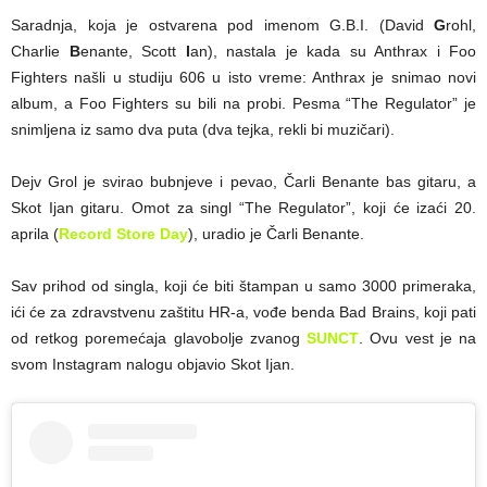
Saradnja, koja je ostvarena pod imenom G.B.I. (David
G
rohl,
Charlie
B
enante, Scott
I
an), nastala je kada su Anthrax i Foo
Fighters našli u studiju 606 u isto vreme: Anthrax je snimao novi
album, a Foo Fighters su bili na probi. Pesma “The Regulator” je
snimljena iz samo dva puta (dva tejka, rekli bi muzičari).
Dejv Grol je svirao bubnjeve i pevao, Čarli Benante bas gitaru, a
Skot Ijan gitaru. Omot za singl “The Regulator”, koji će izaći 20.
aprila (
Record Store Day
), uradio je Čarli Benante.
Sav prihod od singla, koji će biti štampan u samo 3000 primeraka,
ići će za zdravstvenu zaštitu HR-a, vođe benda Bad Brains, koji pati
od retkog poremećaja glavobolje zvanog
SUNCT
. Ovu vest je na
svom Instagram nalogu objavio Skot Ijan.