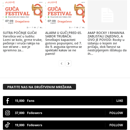
SUTRA POČINJE GUČA!
ALARM U GUČI PRED 65.
A$AP ROCKY I RIHANNA
Varošica već u ludilu:
SABOR TRUBAČA:
ZABLISTALI ZAJEDNO, A
Lomi se kolo, grme trube,
Smeštajni kapaciteti
OVO JE POVOD: Rocky u
pečenje i vruća rakija na
gotovo popunjeni, od 7.
izdanju o kojem svi
sve strane – sve je
do 9. avgusta sprema se
pričaju, dok fanovi sa
spremno za...
spektakl kakav se ne
nestrpljenjem iščekuju da
pamti!
ih...
PRATITE NAS NA DRUŠTVENIM MREŽAMA
15,000
Fans
LIKE
37,000
Followers
FOLLOW
19,000
Followers
FOLLOW