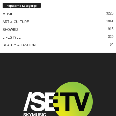
Popularne Kategorije
3225
MUSIC
1841
ART & CULTURE
915
SHOWBIZ
329
LIFESTYLE
64
BEAUTY & FASHION