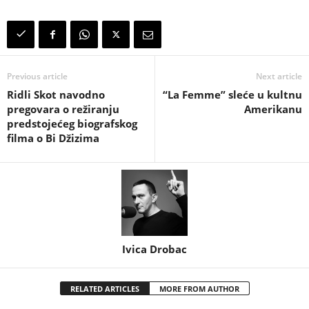
Previous article
Next article
Ridli Skot navodno
“La Femme” sleće u kultnu
pregovara o režiranju
Amerikanu
predstojećeg biografskog
filma o Bi Džizima
Ivica Drobac
RELATED ARTICLES
MORE FROM AUTHOR