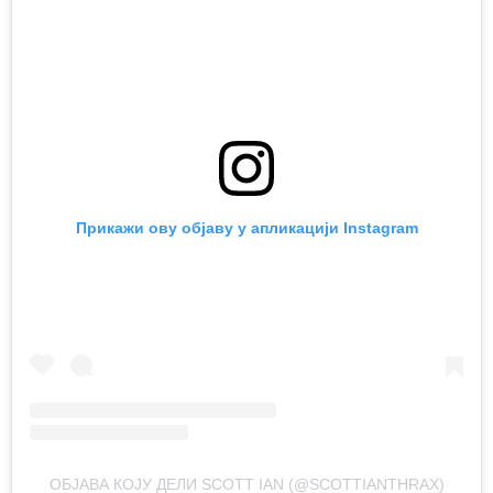
Прикажи ову објаву у апликацији Instagram
ОБЈАВА КОЈУ ДЕЛИ SCOTT IAN (@SCOTTIANTHRAX)