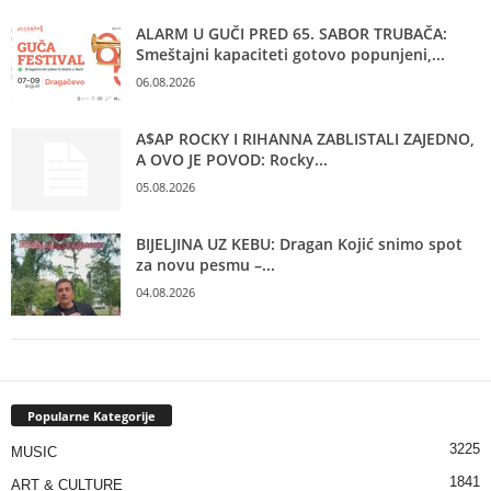
ALARM U GUČI PRED 65. SABOR TRUBAČA:
Smeštajni kapaciteti gotovo popunjeni,...
06.08.2026
A$AP ROCKY I RIHANNA ZABLISTALI ZAJEDNO,
A OVO JE POVOD: Rocky...
05.08.2026
BIJELJINA UZ KEBU: Dragan Kojić snimo spot
za novu pesmu –...
04.08.2026
Popularne Kategorije
3225
MUSIC
1841
ART & CULTURE