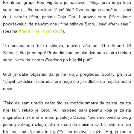
Frontmen grupe Foo Fighters je nastavio: “Moja prva ideja koju
sam imao… Bio sam kao: ’Znaš šta? Ovo sranje je smešno – izaći
ću i sviraću j***nu pesmu Doja Cat. I proveo sam j***ne dane
pokušavajući da naučim one j***ne stihove
Bitch, I said what I said
.”
(pesma “
Paint The Town Red
“).
“Ta pesma ima toliko stihova, možda više od ‘The Sound Of
Silence’, što je mnogo! Probudio sam se oko dva sata ujutru i rekao
sam: ‘Neću da sviram
Everlong
po hiljaditi put!”
Grol je dalje objasnio da je na kraju pregledao Spotify plejlistu
“sjajnih akustičnih obrada” pre nego što je odlučio da napiše nešto
novo.
“Tako da sam uradio nešto što se možda smatra da zaista, zaista
nije kul”, rekao je Grol. “Ali, napisao sam pesmu koja je zaista
originalna i iskrena o mom prijatelju Džošu. “Svi smo ovde iz ovog
jednog velikog razloga, ali ne znam da li bismo svi bili ovde da nije
bilo tog tipa. A kada te taj j***ni tip nazove i kaže: ‘Hej, ja radim