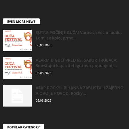
EVEN MORE NEWS
SUTRA POČINJE GUČA! Varošica već u ludilu:
Lomi se kolo, grme...
06.08.2026
ALARM U GUČI PRED 65. SABOR TRUBAČA:
Smeštajni kapaciteti gotovo popunjeni,...
06.08.2026
A$AP ROCKY I RIHANNA ZABLISTALI ZAJEDNO,
A OVO JE POVOD: Rocky...
05.08.2026
POPULAR CATEGORY