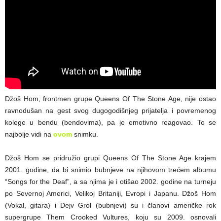
Džoš Hom, frontmen grupe Queens Of The Stone Age, nije ostao
ravnodušan na gest svog dugogodišnjeg prijatelja i povremenog
kolege u bendu (bendovima), pa je emotivno reagovao. To se
najbolje vidi na
ovom
snimku.
Džoš Hom se pridružio grupi Queens Of The Stone Age krajem
2001. godine, da bi snimio bubnjeve na njihovom trećem albumu
“Songs for the Deaf”, a sa njima je i otišao 2002. godine na turneju
po Severnoj Americi, Velikoj Britaniji, Evropi i Japanu. Džoš Hom
(Vokal, gitara) i Dejv Grol (bubnjevi) su i članovi američke rok
supergrupe Them Crooked Vultures, koju su 2009. osnovali