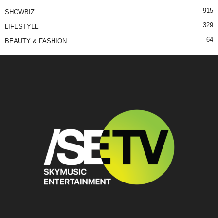
915
SHOWBIZ
329
LIFESTYLE
64
BEAUTY & FASHION