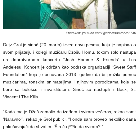
Printskrin: youtube.com/@adamsaavedra3746
Dejv Grol je sinoć (20. marta) izveo novu pesmu, koju je napisao o
svom prijatelju i kolegi muzičaru Džošu Homu, tokom solo nastupa
na dobrotvornom koncertu “Josh Homme & Friends” u Los
Anđelesu. Koncert je održan kao podrška organizaciji “Sweet Stuff
Foundation” koja je osnovana 2013. godine da bi pružila pomoć
muzičarima, tonskim snimateljima i njihovim porodicama koje se
bore sa bolešću i invaliditetom. Sinoć su nastupili i Beck, St.
Vincent i The Kills.
“Kada me je Džoš zamolio da izađem i sviram večeras, rekao sam:
‘Naravno'”, rekao je Grol publici. “I onda sam proveo nekoliko dana
pokušavajući da shvatim: ’Šta ću j***te da sviram?'”