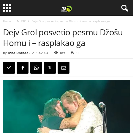
Home
MUSIC
Dejv Grol posvetio pesmu Džošu Homu i – rasplakao ga
Dejv Grol posvetio pesmu Džošu
Homu i – rasplakao ga
By
Ivica Drobac
-
21.03.2024
189
0