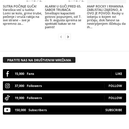
SUTRA POČINJE GUČA!
ALARM U GUČI PRED 65.
A$AP ROCKY I RIHANNA
Varošica već u ludilu:
SABOR TRUBAČA:
ZABLISTALI ZAJEDNO, A
Lomi se kolo, grme trube,
Smeštajni kapaciteti
OVO JE POVOD: Rocky u
pečenje i vruća rakija na
gotovo popunjeni, od 7.
izdanju o kojem svi
sve strane – sve je
do 9. avgusta sprema se
pričaju, dok fanovi sa
spremno za...
spektakl kakav se ne
nestrpljenjem iščekuju da
pamti!
ih...
PRATITE NAS NA DRUŠTVENIM MREŽAMA
15,000
Fans
LIKE
37,000
Followers
FOLLOW
19,000
Followers
FOLLOW
150,000
Subscribers
SUBSCRIBE