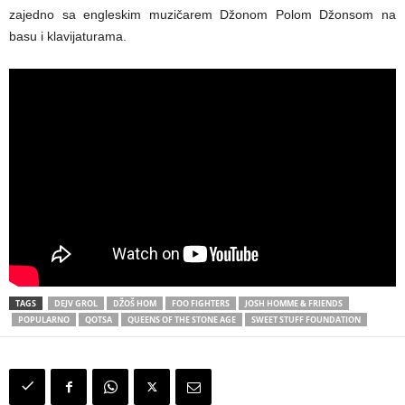
zajedno sa engleskim muzičarem Džonom Polom Džonsom na
basu i klavijaturama.
TAGS
DEJV GROL
DŽOŠ HOM
FOO FIGHTERS
JOSH HOMME & FRIENDS
POPULARNO
QOTSA
QUEENS OF THE STONE AGE
SWEET STUFF FOUNDATION