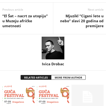
Previous article
Next article
“El Šat – nacrt za utopiju”
Mjuzikl “Cigani lete u
u Muzeju afričke
nebo” slavi 20 godina od
umetnosti
premijere
Ivica Drobac
RELATED ARTICLES
MORE FROM AUTHOR