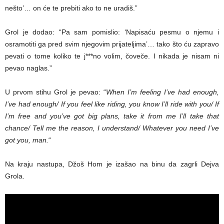
nešto’… on će te prebiti ako to ne uradiš.”
Grol je dodao: “Pa sam pomislio: ‘Napisaću pesmu o njemu i
osramotiti ga pred svim njegovim prijateljima’… tako što ću zapravo
pevati o tome koliko te j***no volim, čoveče. I nikada je nisam ni
pevao naglas.”
U prvom stihu Grol je pevao: “
When I’m feeling I’ve had enough,
I’ve had enough/ If you feel like riding, you know I’ll ride with you/ If
I’m free and you’ve got big plans, take it from me I’ll take that
chance/ Tell me the reason, I understand/ Whatever you need I’ve
got you, man.
“
Na kraju nastupa, Džoš Hom je izašao na binu da zagrli Dejva
Grola.