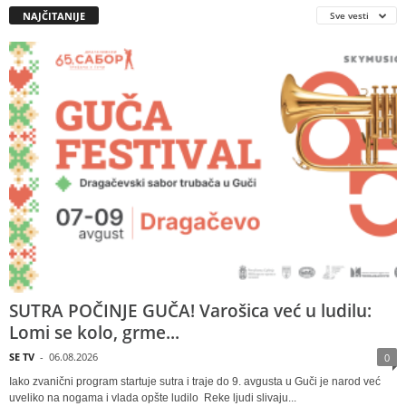
NAJČITANIJE
Sve vesti
SUTRA POČINJE GUČA! Varošica već u ludilu:
Lomi se kolo, grme...
SE TV
-
06.08.2026
0
Iako zvanični program startuje sutra i traje do 9. avgusta u Guči je narod već
uveliko na nogama i vlada opšte ludilo Reke ljudi slivaju...