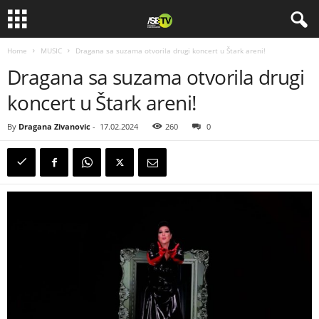
Home
MUSIC
Dragana sa suzama otvorila drugi koncert u Štark areni!
Dragana sa suzama otvorila drugi
koncert u Štark areni!
By
Dragana Zivanovic
-
17.02.2024
260
0