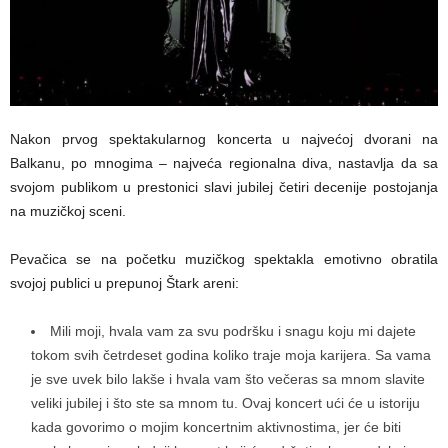
Nakon prvog spektakularnog koncerta u najvećoj dvorani na
Balkanu, po mnogima – najveća regionalna diva, nastavlja da sa
svojom publikom u prestonici slavi jubilej četiri decenije postojanja
na muzičkoj sceni.
Pevačica se na početku muzičkog spektakla emotivno obratila
svojoj publici u prepunoj Štark areni:
Mili moji, hvala vam za svu podršku i snagu koju mi dajete
tokom svih četrdeset godina koliko traje moja karijera. Sa vama
je sve uvek bilo lakše i hvala vam što večeras sa mnom slavite
veliki jubilej i što ste sa mnom tu. Ovaj koncert ući će u istoriju
kada govorimo o mojim koncertnim aktivnostima, jer će biti