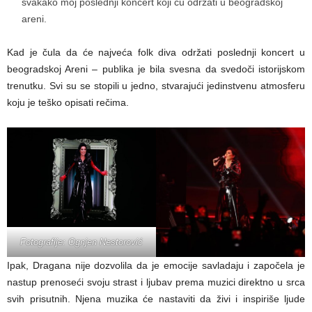
svakako moj poslednji koncert koji ću održati u beogradskoj
areni.
Kad je čula da će najveća folk diva održati poslednji koncert u
beogradskoj Areni – publika je bila svesna da svedoči istorijskom
trenutku. Svi su se stopili u jedno, stvarajući jedinstvenu atmosferu
koju je teško opisati rečima.
Fotografije: Ognjen Nestorović
Ipak, Dragana nije dozvolila da je emocije savladaju i započela je
nastup prenoseći svoju strast i ljubav prema muzici direktno u srca
svih prisutnih. Njena muzika će nastaviti da živi i inspiriše ljude