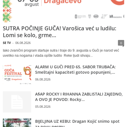
SUTRA POČINJE GUČA! Varošica već u ludilu:
Lomi se kolo, grme...
SE TV
-
06.08.2026
0
Iako zvanični program startuje sutra i traje do 9. avgusta u Guči je narod već
uveliko na nogama i vlada opšte ludilo Reke ljudi slivaju...
ALARM U GUČI PRED 65. SABOR TRUBAČA:
Smeštajni kapaciteti gotovo popunjeni,...
06.08.2026
A$AP ROCKY I RIHANNA ZABLISTALI ZAJEDNO,
A OVO JE POVOD: Rocky...
05.08.2026
BIJELJINA UZ KEBU: Dragan Kojić snimo spot
za novu pesmu –...