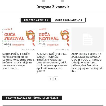
Dragana Zivanovic
RELATED ARTICLES
MORE FROM AUTHOR
SUTRA POČINJE GUČA!
ALARM U GUČI PRED 65.
A$AP ROCKY I RIHANNA
Varošica već u ludilu:
SABOR TRUBAČA:
ZABLISTALI ZAJEDNO, A
Lomi se kolo, grme trube,
Smeštajni kapaciteti
OVO JE POVOD: Rocky u
pečenje i vruća rakija na
gotovo popunjeni, od 7.
izdanju o kojem svi
sve strane – sve je
do 9. avgusta sprema se
pričaju, dok fanovi sa
spremno za...
spektakl kakav se ne
nestrpljenjem iščekuju da
pamti!
ih...
PRATITE NAS NA DRUŠTVENIM MREŽAMA