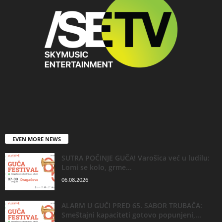
EVEN MORE NEWS
SUTRA POČINJE GUČA! Varošica već u ludilu:
Lomi se kolo, grme...
06.08.2026
ALARM U GUČI PRED 65. SABOR TRUBAČA:
Smeštajni kapaciteti gotovo popunjeni,...