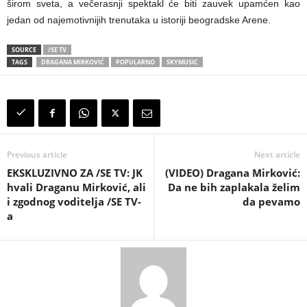
širom sveta, a večerasnji spektakl će biti zauvek upamćen kao
jedan od najemotivnijih trenutaka u istoriji beogradske Arene.
SOURCE
/SE TV
TAGS
DRAGANA MIRKOVIĆ
POPULARNO
SKYMUSIC
Previous article
Next article
EKSKLUZIVNO ZA /SE TV: JK
(VIDEO) Dragana Mirković:
hvali Draganu Mirković, ali
Da ne bih zaplakala želim
i zgodnog voditelja /SE TV-
da pevamo
a