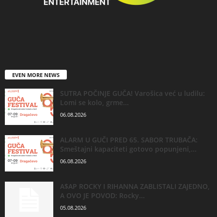
EVEN MORE NEWS
SUTRA POČINJE GUČA! Varošica već u ludilu:
Lomi se kolo, grme...
06.08.2026
ALARM U GUČI PRED 65. SABOR TRUBAČA:
Smeštajni kapaciteti gotovo popunjeni,...
06.08.2026
A$AP ROCKY I RIHANNA ZABLISTALI ZAJEDNO,
A OVO JE POVOD: Rocky...
05.08.2026