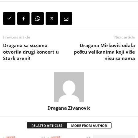
Previous article
Next article
Dragana sa suzama
Dragana Mirković odala
otvorila drugi koncert u
poštu velikanima koji više
Štark areni!
nisu sa nama
Dragana Zivanovic
RELATED ARTICLES
MORE FROM AUTHOR