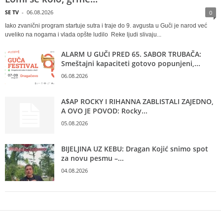
SE TV
-
06.08.2026
0
Iako zvanični program startuje sutra i traje do 9. avgusta u Guči je narod već
uveliko na nogama i vlada opšte ludilo Reke ljudi slivaju...
ALARM U GUČI PRED 65. SABOR TRUBAČA:
Smeštajni kapaciteti gotovo popunjeni,...
06.08.2026
A$AP ROCKY I RIHANNA ZABLISTALI ZAJEDNO,
A OVO JE POVOD: Rocky...
05.08.2026
BIJELJINA UZ KEBU: Dragan Kojić snimo spot
za novu pesmu –...
04.08.2026