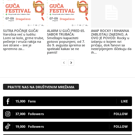
SUTRA POČINJE GUČA!
ALARM U GUČI PRED 65.
A$AP ROCKY I RIHANNA
Varošica već u ludilu:
SABOR TRUBAČA:
ZABLISTALI ZAJEDNO, A
Lomi se kolo, grme trube,
Smeštajni kapaciteti
OVO JE POVOD: Rocky u
pečenje i vruća rakija na
gotovo popunjeni, od 7.
izdanju o kojem svi
sve strane – sve je
do 9. avgusta sprema se
pričaju, dok fanovi sa
spremno za...
spektakl kakav se ne
nestrpljenjem iščekuju da
pamti!
ih...
PRATITE NAS NA DRUŠTVENIM MREŽAMA
15,000
Fans
LIKE
37,000
Followers
FOLLOW
19,000
Followers
FOLLOW