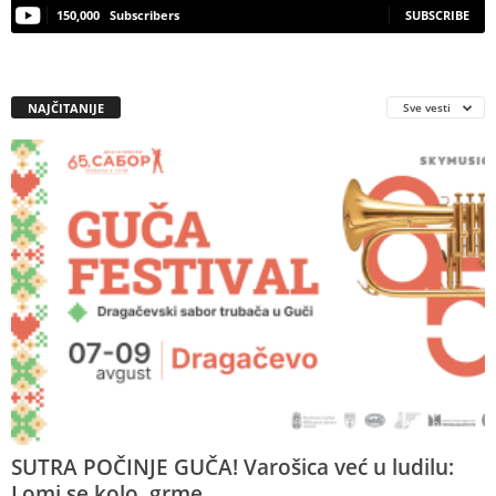
150,000
Subscribers
SUBSCRIBE
NAJČITANIJE
Sve vesti
SUTRA POČINJE GUČA! Varošica već u ludilu:
Lomi se kolo, grme...