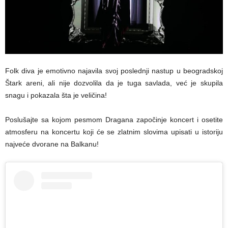
Folk diva je emotivno najavila svoj poslednji nastup u beogradskoj
Štark areni, ali nije dozvolila da je tuga savlada, već je skupila
snagu i pokazala šta je veličina!
Poslušajte sa kojom pesmom Dragana započinje koncert i osetite
atmosferu na koncertu koji će se zlatnim slovima upisati u istoriju
najveće dvorane na Balkanu!