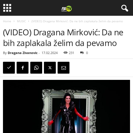
Home
MUSIC
(VIDEO) Dragana Mirković: Da ne bih zaplakala želim da pevamo
(VIDEO) Dragana Mirković: Da ne
bih zaplakala želim da pevamo
By
Dragana Zivanovic
-
17.02.2024
231
0