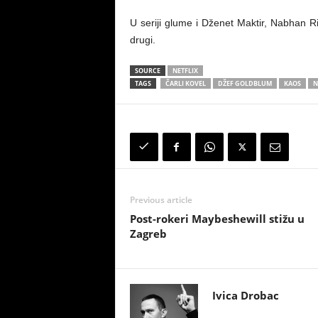
U seriji glume i Dženet Maktir, Nabhan Riz
drugi.
SOURCE
NETFLIX
TAGS
ČARLI KOVEL
DŽEF GOLDBLUM
KAOS
N
Previous article
Post-rokeri Maybeshewill stižu u
Zagreb
Ivica Drobac