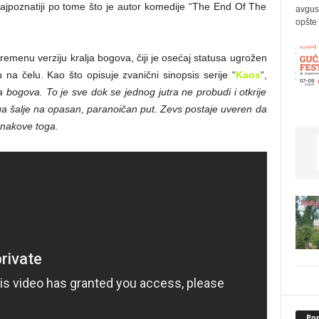
 najpoznatiji po tome što je autor komedije “The End Of The
avgus
opšte 
menu verziju kralja bogova, čiji je osećaj statusa ugrožen
 na čelu. Kao što opisuje zvanični sinopsis serije “
Kaos
“,
 bogova. To je sve dok se jednog jutra ne probudi i otkrije
 ga šalje na opasan, paranoičan put. Zevs postaje uveren da
znakove toga.
Pop