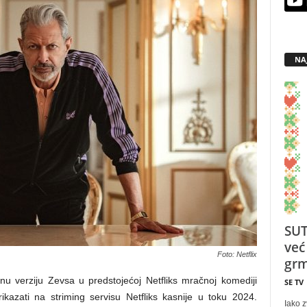
NA
SUT
već
Foto: Netflix
grm
u verziju Zevsa u predstojećoj Netfliks mračnoj komediji
SE TV
rikazati na striming servisu Netfliks kasnije u toku 2024.
Iako z