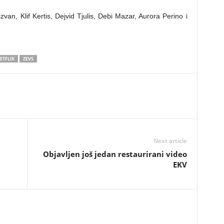
van, Klif Kertis, Dejvid Tjulis, Debi Mazar, Aurora Perino i
ETFLIX
ZEVS
Next article
Objavljen još jedan restaurirani video
EKV