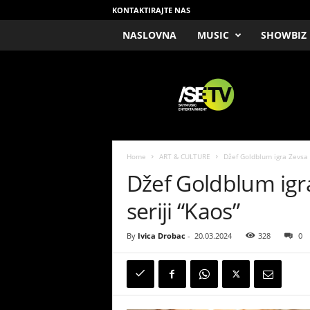
KONTAKTIRAJTE NAS
NASLOVNA
MUSIC
SHOWBIZ
/
S
E
T
V
Home
ART & CULTURE
Džef Goldblum igra Zevsa u
Džef Goldblum igra
seriji “Kaos”
By
Ivica Drobac
-
20.03.2024
328
0