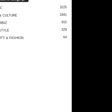
3225
IC
1841
& CULTURE
915
WBIZ
329
STYLE
64
TY & FASHION