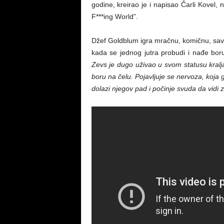
godine, kreirao je i napisao Čarli Kovel,
F***ing World”.
Džef Goldblum igra mračnu, komičnu, savre
kada se jednog jutra probudi i nađe boru
Zevs je dugo uživao u svom statusu kralja
boru na čelu. Pojavljuje se nervoza, koja
dolazi njegov pad i počinje svuda da vidi 