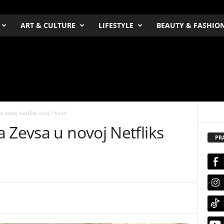
ART & CULTURE
LIFESTYLE
BEAUTY & FASHIO
 novoj Netfliks seriji “Kaos”
 Zevsa u novoj Netfliks
PR