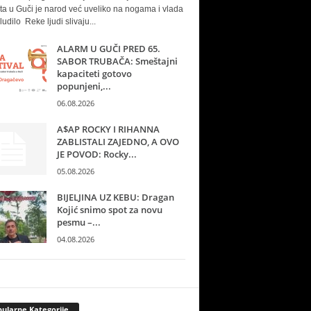
ta u Guči je narod već uveliko na nogama i vlada
ludilo Reke ljudi slivaju...
ALARM U GUČI PRED 65.
SABOR TRUBAČA: Smeštajni
kapaciteti gotovo
popunjeni,...
06.08.2026
A$AP ROCKY I RIHANNA
ZABLISTALI ZAJEDNO, A OVO
JE POVOD: Rocky...
05.08.2026
BIJELJINA UZ KEBU: Dragan
Kojić snimo spot za novu
pesmu –...
04.08.2026
ularne Kategorije