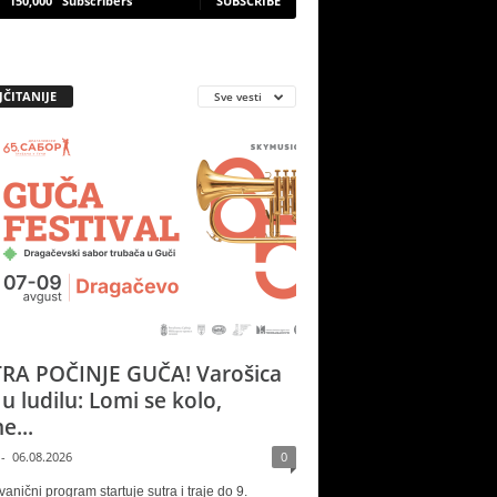
150,000
Subscribers
SUBSCRIBE
JČITANIJE
Sve vesti
RA POČINJE GUČA! Varošica
 u ludilu: Lomi se kolo,
e...
-
06.08.2026
0
vanični program startuje sutra i traje do 9.