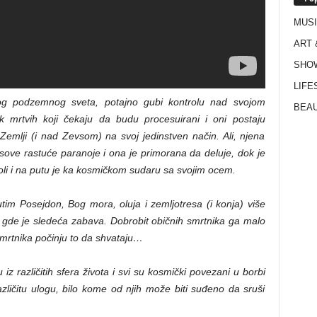
MUS
ART 
SHO
LIFE
g podzemnog sveta, potajno gubi kontrolu nad svojom
BEAU
 mrtvih koji čekaju da budu procesuirani i oni postaju
Zemlji (i nad Zevsom) na svoj jedinstven način. Ali, njena
ove rastuće paranoje i ona je primorana da deluje, dok je
oli i na putu je ka kosmičkom sudaru sa svojim ocem.
im Posejdon, Bog mora, oluja i zemljotresa (i konja) više
me gde je sledeća zabava. Dobrobit običnih smrtnika ga malo
smrtnika počinju to da shvataju…
ču iz različitih sfera života i svi su kosmički povezani u borbi
zličitu ulogu, bilo kome od njih može biti suđeno da sruši