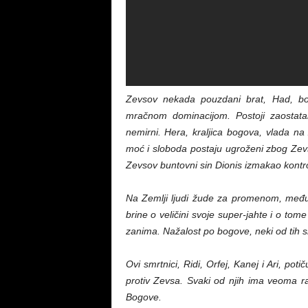
Zevsov nekada pouzdani brat, Had, bo
mračnom dominacijom. Postoji zaostatak
nemirni. Hera, kraljica bogova, vlada na 
moć i sloboda postaju ugroženi zbog Zevs
Zevsov buntovni sin Dionis izmakao kontr
Na Zemlji ljudi žude za promenom, međut
brine o veličini svoje super-jahte i o to
zanima. Nažalost po bogove, neki od tih 
Ovi smrtnici, Ridi, Orfej, Kanej i Ari, poti
protiv Zevsa. Svaki od njih ima veoma ra
Bogove.