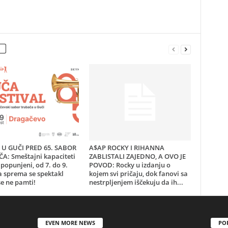
U GUČI PRED 65. SABOR
A$AP ROCKY I RIHANNA
A: Smeštajni kapaciteti
ZABLISTALI ZAJEDNO, A OVO JE
popunjeni, od 7. do 9.
POVOD: Rocky u izdanju o
a sprema se spektakl
kojem svi pričaju, dok fanovi sa
e ne pamti!
nestrpljenjem iščekuju da ih...
EVEN MORE NEWS
PO