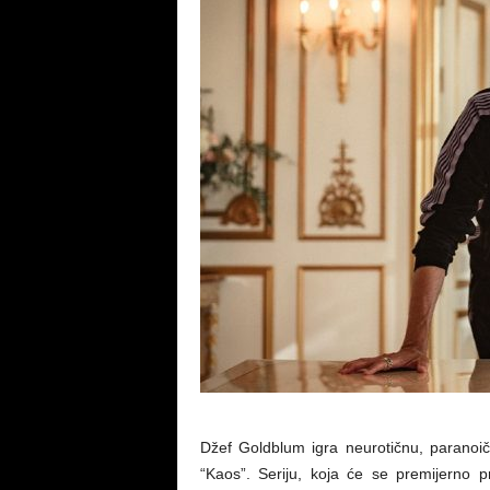
Džef Goldblum igra neurotičnu, paranoičn
“Kaos”. Seriju, koja će se premijerno p