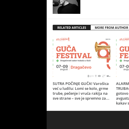
RELATED ARTICLES
MORE FROM AUTHOR
SUTRA POČINJE GUČA! Varošica
ALARM 
već u ludilu: Lomi se kolo, grme
TRUBAČ
trube, pečenje i vruća rakija na
gotovo 
sve strane – sve je spremno za...
avgust
kakav s