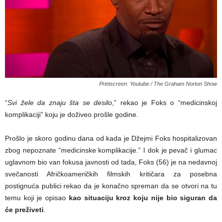
Printscreen: Youtube / The Graham Norton Show
“
Svi žele da znaju šta se desilo
,” rekao je Foks o “medicinskoj
komplikaciji” koju je doživeo prošle godine.
Prošlo je skoro godinu dana od kada je Džejmi Foks hospitalizovan
zbog nepoznate “medicinske komplikacije.” I dok je pevač i glumac
uglavnom bio van fokusa javnosti od tada, Foks (56) je na nedavnoj
svečanosti Afričkoameričkih filmskih kritičara za posebna
postignuća publici rekao da je konačno spreman da se otvori na tu
temu koji je opisao
kao situaciju kroz koju nije bio siguran da
će preživeti
.