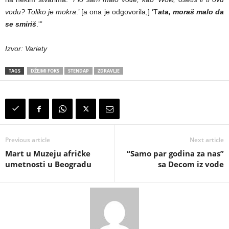
vodu? Toliko je mokra
.’ [a ona je odgovorila,] ‘T
ata, moraš malo da
se smiriš
.'”
Izvor: Variety
TAGS
DŽEJMI FOKS
STENDAP
ZDRAVLJE
Previous article
Next article
Mart u Muzeju afričke
“Samo par godina za nas”
umetnosti u Beogradu
sa Decom iz vode