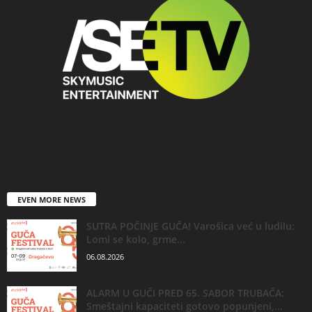
EVEN MORE NEWS
SUTRA POČINJE GUČA! Varošica već u ludilu:
Lomi se kolo, grme...
06.08.2026
ALARM U GUČI PRED 65. SABOR TRUBAČA:
Smeštajni kapaciteti gotovo popunjeni,...