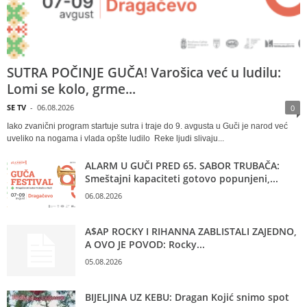
SUTRA POČINJE GUČA! Varošica već u ludilu:
Lomi se kolo, grme...
SE TV
-
06.08.2026
0
Iako zvanični program startuje sutra i traje do 9. avgusta u Guči je narod već
uveliko na nogama i vlada opšte ludilo Reke ljudi slivaju...
ALARM U GUČI PRED 65. SABOR TRUBAČA:
Smeštajni kapaciteti gotovo popunjeni,...
06.08.2026
A$AP ROCKY I RIHANNA ZABLISTALI ZAJEDNO,
A OVO JE POVOD: Rocky...
05.08.2026
BIJELJINA UZ KEBU: Dragan Kojić snimo spot