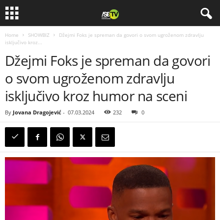
Home
SHOWBIZ
Džejmi Foks je spreman da govori o svom ugroženom zdravlju
isključivo kroz...
Džejmi Foks je spreman da govori
o svom ugroženom zdravlju
isključivo kroz humor na sceni
By
Jovana Dragojević
-
07.03.2024
232
0