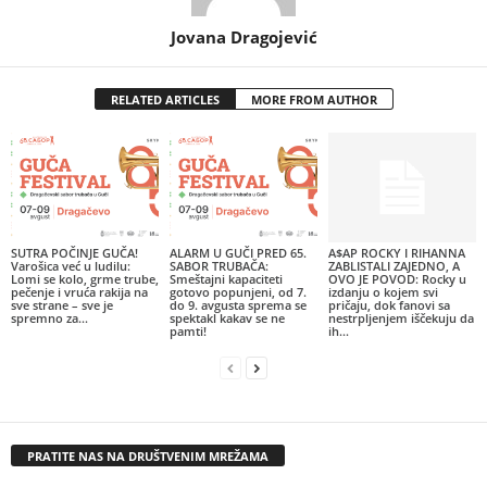
Jovana Dragojević
RELATED ARTICLES
MORE FROM AUTHOR
SUTRA POČINJE GUČA!
ALARM U GUČI PRED 65.
A$AP ROCKY I RIHANNA
Varošica već u ludilu:
SABOR TRUBAČA:
ZABLISTALI ZAJEDNO, A
Lomi se kolo, grme trube,
Smeštajni kapaciteti
OVO JE POVOD: Rocky u
pečenje i vruća rakija na
gotovo popunjeni, od 7.
izdanju o kojem svi
sve strane – sve je
do 9. avgusta sprema se
pričaju, dok fanovi sa
spremno za...
spektakl kakav se ne
nestrpljenjem iščekuju da
pamti!
ih...
PRATITE NAS NA DRUŠTVENIM MREŽAMA