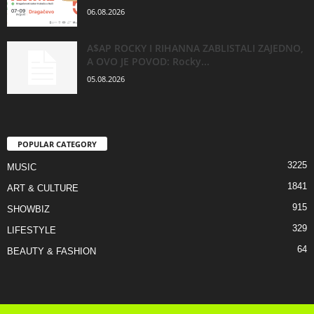
06.08.2026
A$AP ROCKY I RIHANNA ZABLISTALI ZAJEDNO,
A OVO JE POVOD: Rocky...
05.08.2026
POPULAR CATEGORY
3225
MUSIC
1841
ART & CULTURE
915
SHOWBIZ
329
LIFESTYLE
64
BEAUTY & FASHION