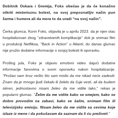
Dobitnik Oskara i Gremija, Foks obećao je da će konačno
otkriti misterioznu bolest, na svoj prepoznatljiv način pun
šarma i humora ali da mora to da uradi “na svoj način”.
Ćerka glumca, Korin Foks, objavila je u aprilu 2023. da je njen otac
hospitalizovan zbog “zdravstvenih komplikacije” dok je snimao film
u produkciji Netfliksa, “Back in Action” u Atlanti; do danas glumac
nije pružio dodatne informacije o svojoj bolesti ili oporavku.
Prošlog jula, Foks je objavio emotivni video dajući dodatne
informacije fanovima o svom oporavku nakon hospitalizacije.
“Prošao sam kroz nešto što sam mislio da me nikad neće zadesiti.
Znam da je mnogo ljudi čekalo ili želelo da čuje vesti, ali da budem
iskren, jednostavno nisam želeo da me vidite tako
,” rekao je
popularni glumac. “
Želim da me vidite kako se smejem, kako se
dobro provodim na zabavi, kako se šalim, snimam film ili
televizijsku emisiju. Nisam želeo da me vidite sa cevima koje
izlaze iz mene i da pokušavam da saznam da li ću preživeti
.”