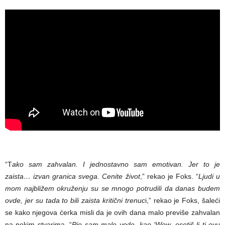
“T
ako sam zahvalan. I jednostavno sam emotivan. Jer to je
zaista… izvan granica svega. Cenite život
,” rekao je Foks. “
Ljudi u
mom najbližem okruženju su se mnogo potrudili da danas budem
ovde, jer su tada to bili zaista kritični trenuc
i,” rekao je Foks, šaleći
se kako njegova ćerka misli da je ovih dana malo previše zahvalan
na nekim stvarima. “
Pio sam malo vode, kao ‘Wow, osetiš li ti ovu