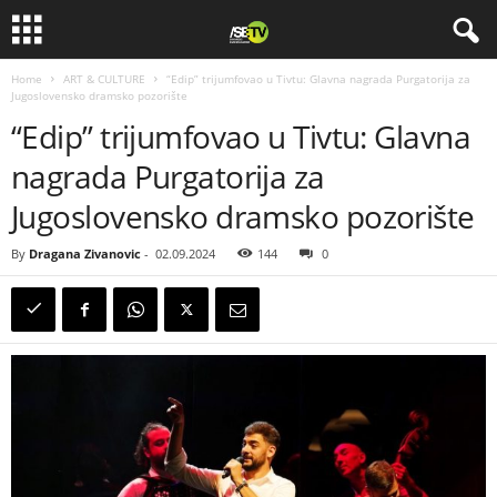
Home
ART & CULTURE
“Edip” trijumfovao u Tivtu: Glavna nagrada Purgatorija za
Jugoslovensko dramsko pozorište
“Edip” trijumfovao u Tivtu: Glavna
nagrada Purgatorija za
Jugoslovensko dramsko pozorište
By
Dragana Zivanovic
-
02.09.2024
144
0