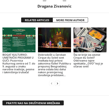
Dragana Zivanovic
RELATED ARTICLES
MORE FROM AUTHOR
BOGAT KULTURNO-
Dobrodošli u čaroban
Šta se krije iza zavese
UMETNIČKI PROGRAM U
Cirque du Soleil svet
Cirque du Soleil?
GUČI: Pozornica
insekata koji prkosi
Otkrivamo tajne
Kulturnog centra od 7. do
zakonima fizike! Publika u
spektakla ,,OVO” koji je
9. avgusta u znaku
prepunoj Beogradskoj
očarao svet!
narodne tradicije, pesme
arena ostala bez daha
i takmičenja trubača!
nakon premijernog
izvođenja predstave...
PRATITE NAS NA DRUŠTVENIM MREŽAMA