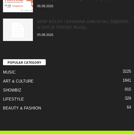
06.08.2026
A$AP ROCKY I RIHANNA ZABLISTALI ZAJEDNO,
A OVO JE POVOD: Rocky...
05.08.2026
POPULAR CATEGORY
3225
MUSIC
1841
ART & CULTURE
915
SHOWBIZ
329
LIFESTYLE
64
BEAUTY & FASHION