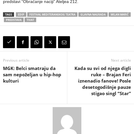
predstavi “Obraćanje naciji” Ateljea 212.
TAGS
EDIP
FESTIVAL MEDITERANSKOG TEATRA
GLAVNA NAGRADA
MILAN MARIĆ
PREDSTAVA
TIVAT
Previous article
Next article
MGK: Belci smatraju da
Kada su svi od njega digli
sam nepoželjan u hip-hop
ruke – Brajan Feri
kulturi
iznenadio fanove! Posle
desetogodišnje pauze
stigao singl “Star”