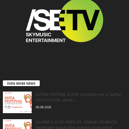
EVEN MORE NEWS
SUTRA POČINJE GUČA! Varošica već u ludilu:
Lomi se kolo, grme...
06.08.2026
ALARM U GUČI PRED 65. SABOR TRUBAČA:
Smeštajni kapaciteti gotovo popunjeni,...