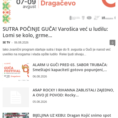
SUTRA POČINJE GUČA! Varošica već u ludilu:
Lomi se kolo, grme...
SE TV
-
06.08.2026
0
Iako zvanični program startuje sutra i traje do 9. avgusta u Guči je narod već
uveliko na nogama i vlada opšte ludilo Reke ljudi slivaju...
ALARM U GUČI PRED 65. SABOR TRUBAČA:
Smeštajni kapaciteti gotovo popunjeni,...
06.08.2026
A$AP ROCKY I RIHANNA ZABLISTALI ZAJEDNO,
A OVO JE POVOD: Rocky...
05.08.2026
BIJELJINA UZ KEBU: Dragan Kojić snimo spot