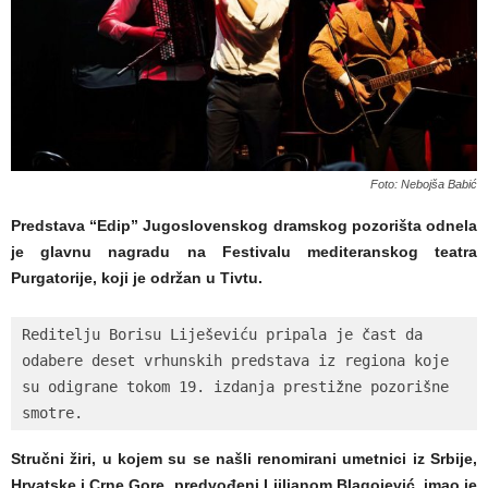
Foto: Nebojša Babić
Predstava “Edip” Jugoslovenskog dramskog pozorišta odnela
je glavnu nagradu na Festivalu mediteranskog teatra
Purgatorije, koji je održan u Tivtu.
Reditelju Borisu Liješeviću pripala je čast da 
odabere deset vrhunskih predstava iz regiona koje 
su odigrane tokom 19. izdanja prestižne pozorišne 
smotre.
Stručni žiri, u kojem su se našli renomirani umetnici iz Srbije,
Hrvatske i Crne Gore, predvođeni Ljiljanom Blagojević, imao je