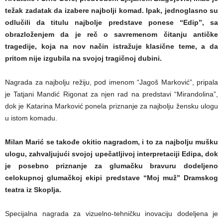
težak zadatak da izabere najbolji komad. Ipak, jednoglasno su
odlučili da titulu najbolje predstave ponese “Edip”, sa
obrazloženjem da je reč o savremenom čitanju antičke
tragedije, koja na nov način istražuje klasične teme, a da
pritom nije izgubila na svojoj tragičnoj dubini.
Nagrada za najbolju režiju, pod imenom “Jagoš Marković”, pripala
je Tatjani Mandić Rigonat za njen rad na predstavi “Mirandolina”,
dok je Katarina Marković ponela priznanje za najbolju žensku ulogu
u istom komadu.
Milan Marić se takođe okitio nagradom, i to za najbolju mušku
ulogu, zahvaljujući svojoj upečatljivoj interpretaciji Edipa, dok
je posebno priznanje za glumačku bravuru dodeljeno
celokupnoj glumačkoj ekipi predstave “Moj muž” Dramskog
teatra iz Skoplja.
Specijalna nagrada za vizuelno-tehničku inovaciju dodeljena je