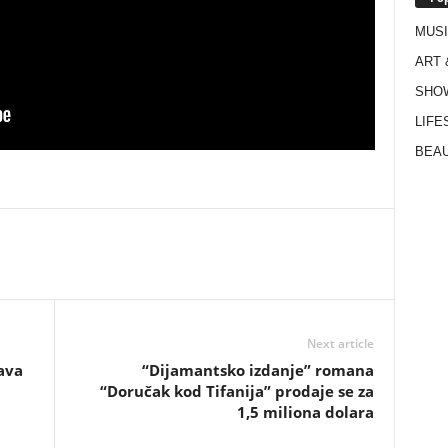
MUS
ART 
SHO
LIFE
BEAU
Next article
ava
“Dijamantsko izdanje” romana
“Doručak kod Tifanija” prodaje se za
1,5 miliona dolara