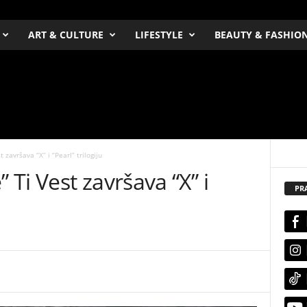
ART & CULTURE
LIFESTYLE
BEAUTY & FASHIO
završava “X” i “Pearl” trilogiju
Ti Vest završava “X” i
PR