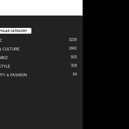
PULAR CATEGORY
3225
C
1841
& CULTURE
915
WBIZ
329
STYLE
64
TY & FASHION