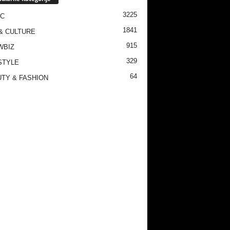
3225
IC
1841
& CULTURE
915
WBIZ
329
STYLE
64
TY & FASHION