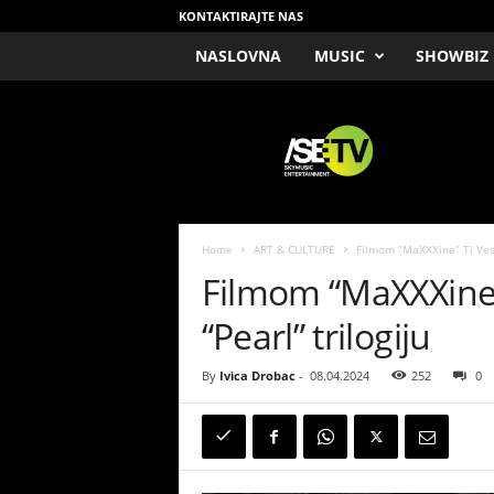
KONTAKTIRAJTE NAS
NASLOVNA
MUSIC
SHOWBIZ
/
S
E
T
V
Home
ART & CULTURE
Filmom “MaXXXine” Ti Vest 
Filmom “MaXXXine” 
“Pearl” trilogiju
By
Ivica Drobac
-
08.04.2024
252
0