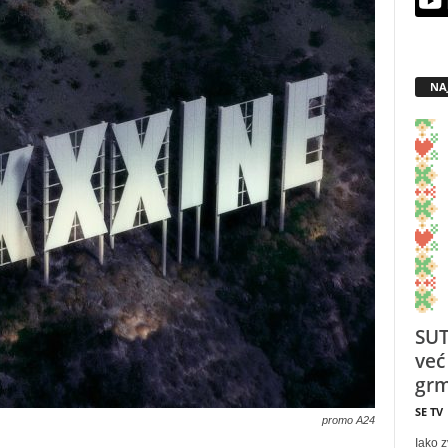
NA
SUT
već
grm
SE TV
promo A24
Iako z