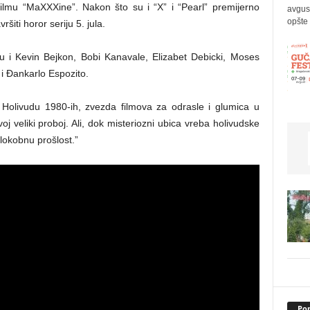
u filmu “MaXXXine”. Nakon što su i “X” i “Pearl” premijerno
avgus
opšte 
šiti horor seriju 5. jula.
u i Kevin Bejkon, Bobi Kanavale, Elizabet Debicki, Moses
 i Đankarlo Espozito.
 Holivudu 1980-ih, zvezda filmova za odrasle i glumica u
 veliki proboj. Ali, dok misteriozni ubica vreba holivudske
 zlokobnu prošlost.”
Pop