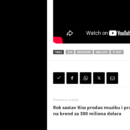
TAGS
A24
MAXXXINE
MIJA GOT
TI VEST
Previous article
Rok sastav Kiss prodao muziku i pr
na brend za 300 miliona dolara