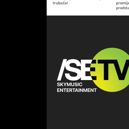
trubača!
premij
predsta