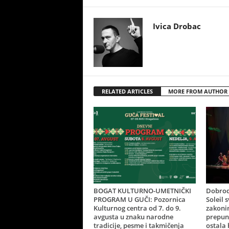
Ivica Drobac
RELATED ARTICLES
MORE FROM AUTHOR
BOGAT KULTURNO-UMETNIČKI
Dobrod
PROGRAM U GUČI: Pozornica
Soleil 
Kulturnog centra od 7. do 9.
zakonim
avgusta u znaku narodne
prepun
tradicije, pesme i takmičenja
ostala