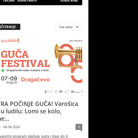
150,000
Subscribers
SUBSCRIBE
JČITANIJE
Sve vesti
RA POČINJE GUČA! Varošica
 u ludilu: Lomi se kolo,
e...
-
06.08.2026
0
vanični program startuje sutra i traje do 9.