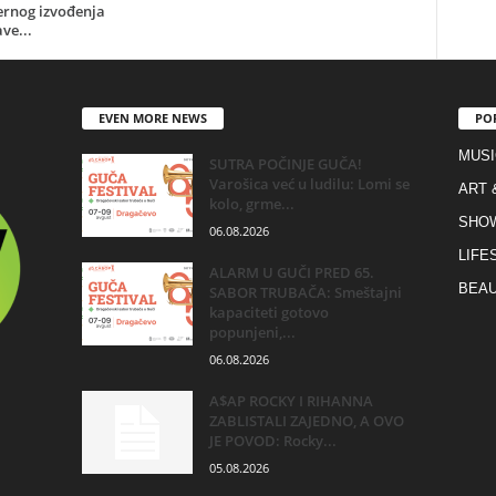
ernog izvođenja
ve...
EVEN MORE NEWS
PO
MUSI
SUTRA POČINJE GUČA!
Varošica već u ludilu: Lomi se
ART 
kolo, grme...
SHO
06.08.2026
LIFE
ALARM U GUČI PRED 65.
BEAU
SABOR TRUBAČA: Smeštajni
kapaciteti gotovo
popunjeni,...
06.08.2026
A$AP ROCKY I RIHANNA
ZABLISTALI ZAJEDNO, A OVO
JE POVOD: Rocky...
05.08.2026