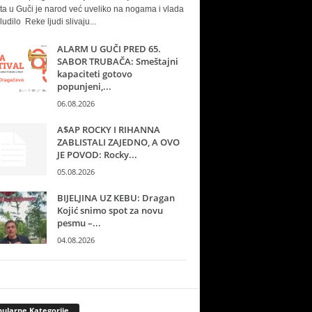
ta u Guči je narod već uveliko na nogama i vlada
ludilo Reke ljudi slivaju...
ALARM U GUČI PRED 65.
SABOR TRUBAČA: Smeštajni
kapaciteti gotovo
popunjeni,...
06.08.2026
A$AP ROCKY I RIHANNA
ZABLISTALI ZAJEDNO, A OVO
JE POVOD: Rocky...
05.08.2026
BIJELJINA UZ KEBU: Dragan
Kojić snimo spot za novu
pesmu –...
04.08.2026
ularne Kategorije