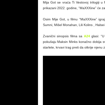
Mija Got se vraća Ti Vestovoj trilogiji 
prikazani 2022. godine, “MaXXXine” će zavr
Osim Mije Got, u filmu “MaXXXine” igraj
Sumni, Mišel Monahan, Lili Kolins , Halsei
Zvanični sinopsis filma sa
A24
glasi: “U
pokušaju Maksin Minks konačno dobija svoj
starlete, krvavi trag preti da otkrije njenu