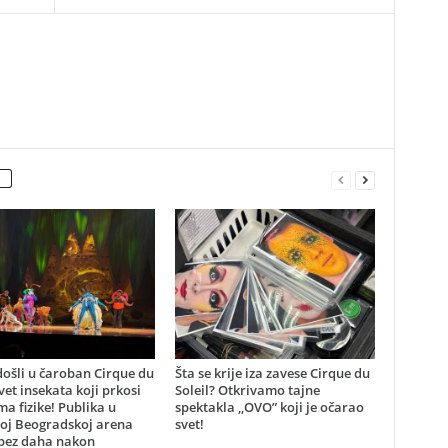
ošli u čaroban Cirque du
Šta se krije iza zavese Cirque du
svet insekata koji prkosi
Soleil? Otkrivamo tajne
a fizike! Publika u
spektakla ,,OVO” koji je očarao
oj Beogradskoj arena
svet!
 bez daha nakon