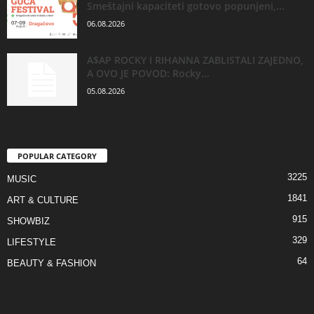
Smeštajni kapaciteti gotovo popunjeni,...
06.08.2026
A$AP ROCKY I RIHANNA ZABLISTALI ZAJEDNO,
A OVO JE POVOD: Rocky...
05.08.2026
POPULAR CATEGORY
3225
MUSIC
1841
ART & CULTURE
915
SHOWBIZ
329
LIFESTYLE
64
BEAUTY & FASHION