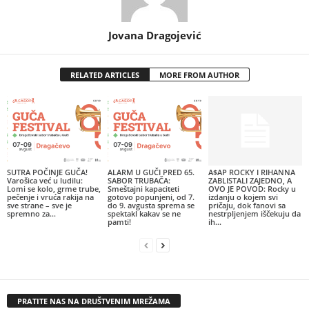
Jovana Dragojević
RELATED ARTICLES
MORE FROM AUTHOR
SUTRA POČINJE GUČA!
ALARM U GUČI PRED 65.
A$AP ROCKY I RIHANNA
Varošica već u ludilu:
SABOR TRUBAČA:
ZABLISTALI ZAJEDNO, A
Lomi se kolo, grme trube,
Smeštajni kapaciteti
OVO JE POVOD: Rocky u
pečenje i vruća rakija na
gotovo popunjeni, od 7.
izdanju o kojem svi
sve strane – sve je
do 9. avgusta sprema se
pričaju, dok fanovi sa
spremno za...
spektakl kakav se ne
nestrpljenjem iščekuju da
pamti!
ih...
PRATITE NAS NA DRUŠTVENIM MREŽAMA