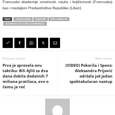
Francuske akademije umetnosti, nauke i književnosti (Francuska)
kao i medaljom Predsedništva Republike (Liban).
TAGS
GASAN JAMIN
ŠANSONE
ŠARL AZNAVUR
USTANOVA KULTURE GVARNERIJUS
Previous article
Next article
Prva je sprovela ovu
(VIDEO) Pokorila i Spens:
taktiku: Bili Ajliš za dva
Aleksandra Prijović
dana dobila dodatnih 7
održala još jedan
miliona pratilaca, evo o
spektakularan nastup
čemu je reč