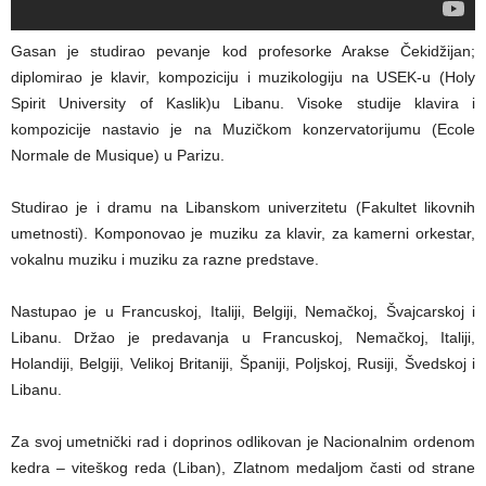
Gasan je studirao pevanje kod profesorke Arakse Čekidžijan;
diplomirao je klavir, kompoziciju i muzikologiju na USEK-u (Holy
Spirit University of Kaslik)u Libanu. Visoke studije klavira i
kompozicije nastavio je na Muzičkom konzervatorijumu (Ecole
Normale de Musique) u Parizu.
Studirao je i dramu na Libanskom univerzitetu (Fakultet likovnih
umetnosti). Komponovao je muziku za klavir, za kamerni orkestar,
vokalnu muziku i muziku za razne predstave.
Nastupao je u Francuskoj, Italiji, Belgiji, Nemačkoj, Švajcarskoj i
Libanu. Držao je predavanja u Francuskoj, Nemačkoj, Italiji,
Holandiji, Belgiji, Velikoj Britaniji, Španiji, Poljskoj, Rusiji, Švedskoj i
Libanu.
Za svoj umetnički rad i doprinos odlikovan je Nacionalnim ordenom
kedra – viteškog reda (Liban), Zlatnom medaljom časti od strane