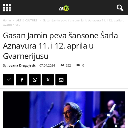
Home
ART & CULTURE
Gasan Jamin peva šansone Šarla Aznavura 11. i 12. aprila u
Gvarnerijusu
Gasan Jamin peva šansone Šarla
Aznavura 11. i 12. aprila u
Gvarnerijusu
By
Jovana Dragojević
-
07.04.2024
332
0