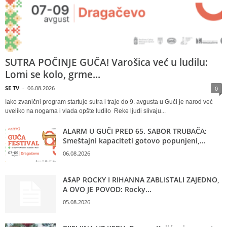
SUTRA POČINJE GUČA! Varošica već u ludilu:
Lomi se kolo, grme...
SE TV
-
06.08.2026
0
Iako zvanični program startuje sutra i traje do 9. avgusta u Guči je narod već
uveliko na nogama i vlada opšte ludilo Reke ljudi slivaju...
ALARM U GUČI PRED 65. SABOR TRUBAČA:
Smeštajni kapaciteti gotovo popunjeni,...
06.08.2026
A$AP ROCKY I RIHANNA ZABLISTALI ZAJEDNO,
A OVO JE POVOD: Rocky...
05.08.2026