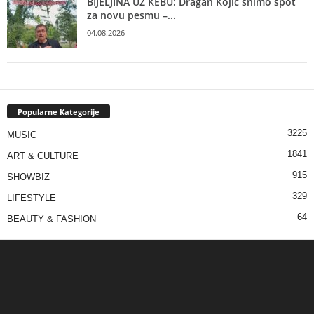
BIJELJINA UZ KEBU: Dragan Kojić snimo spot
za novu pesmu –...
04.08.2026
Popularne Kategorije
3225
MUSIC
1841
ART & CULTURE
915
SHOWBIZ
329
LIFESTYLE
64
BEAUTY & FASHION