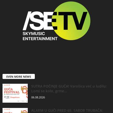
EVEN MORE NEWS
SUTRA POČINJE GUČA! Varošica već u ludilu:
Lomi se kolo, grme...
06.08.2026
ALARM U GUČI PRED 65. SABOR TRUBAČA: