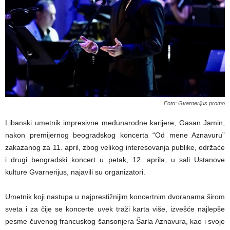
Foto: Gvarnerijus promo
Libanski umetnik impresivne međunarodne karijere, Gasan Jamin,
nakon premijernog beogradskog koncerta “Od mene Aznavuru”
zakazanog za 11. april, zbog velikog interesovanja publike, održaće
i drugi beogradski koncert u petak, 12. aprila, u sali Ustanove
kulture Gvarnerijus, najavili su organizatori.
Umetnik koji nastupa u najprestižnijim koncertnim dvoranama širom
sveta i za čije se koncerte uvek traži karta više, izvešće najlepše
pesme čuvenog francuskog šansonjera Šarla Aznavura, kao i svoje