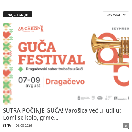
NAJČITANIJE
Sve vesti
SUTRA POČINJE GUČA! Varošica već u ludilu:
Lomi se kolo, grme...
SE TV
-
06.08.2026
0