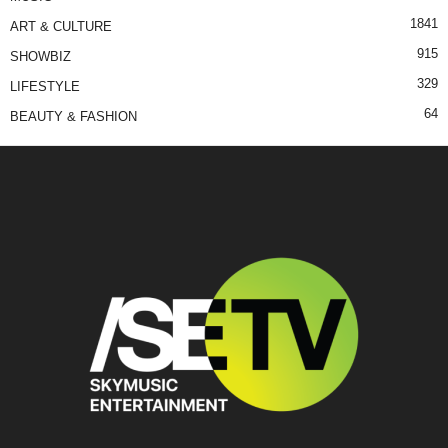
1841
ART & CULTURE
915
SHOWBIZ
329
LIFESTYLE
64
BEAUTY & FASHION