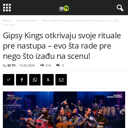
Home
Uncategorized
Gipsy Kings otkrivaju svoje rituale pre nastupa – evo šta
rade pre...
Gipsy Kings otkrivaju svoje rituale
pre nastupa – evo šta rade pre
nego što izađu na scenu!
By
SE TV
-
15.05.2024
314
0