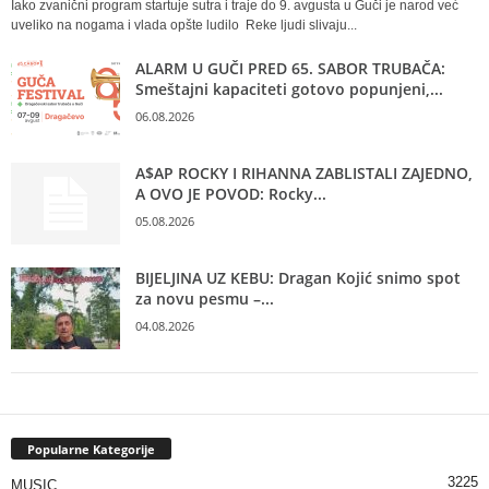
Iako zvanični program startuje sutra i traje do 9. avgusta u Guči je narod već
uveliko na nogama i vlada opšte ludilo Reke ljudi slivaju...
ALARM U GUČI PRED 65. SABOR TRUBAČA:
Smeštajni kapaciteti gotovo popunjeni,...
06.08.2026
A$AP ROCKY I RIHANNA ZABLISTALI ZAJEDNO,
A OVO JE POVOD: Rocky...
05.08.2026
BIJELJINA UZ KEBU: Dragan Kojić snimo spot
za novu pesmu –...
04.08.2026
Popularne Kategorije
3225
MUSIC