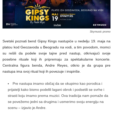
Skymusic promo
Svetski poznati bend Gipsy Kings nastupiće u nedelju 19. maja na
platou kod Geozavoda u Beogradu na vodi, a tim povodom, momci
su rešili da podele svoje tajne pred nastup, otkrivajući svoje
posebne rituale koji ih pripremaju za spektakularne koncerte.
Centralna figura benda, Andre Reyes, otkrio je da grupa pre
nastupa ima svoj ritual koji ih povezuje i inspiriše.
Pre nastupa imamo običaj da se okupimo kao porodica i
prijatelji kako bismo podelili lagani obrok i podsetili se svrhe i
strasti koju imamo prema muzici. Ova tradicija nam pomaže da
se povežemo jedni sa drugima i usmerimo svoju energiju na
scenu – izjavio je Andre.