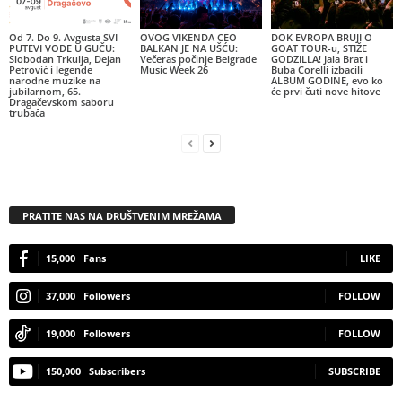
Od 7. Do 9. Avgusta SVI
OVOG VIKENDA CEO
DOK EVROPA BRUJI O
PUTEVI VODE U GUČU:
BALKAN JE NA UŠĆU:
GOAT TOUR-u, STIŽE
Slobodan Trkulja, Dejan
Večeras počinje Belgrade
GODZILLA! Jala Brat i
Petrović i legende
Music Week 26
Buba Corelli izbacili
narodne muzike na
ALBUM GODINE, evo ko
jubilarnom, 65.
će prvi čuti nove hitove
Dragačevskom saboru
trubača
PRATITE NAS NA DRUŠTVENIM MREŽAMA
15,000
Fans
LIKE
37,000
Followers
FOLLOW
19,000
Followers
FOLLOW
150,000
Subscribers
SUBSCRIBE