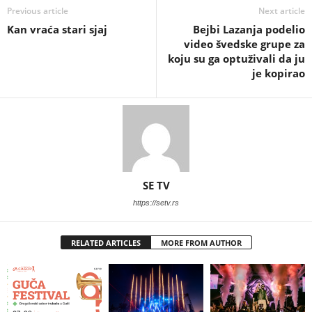
Previous article
Next article
Kan vraća stari sjaj
Bejbi Lazanja podelio
video švedske grupe za
koju su ga optuživali da ju
je kopirao
SE TV
https://setv.rs
RELATED ARTICLES
MORE FROM AUTHOR