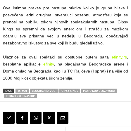
Ova intimna praksa pre nastupa otkriva koliko je grupa bliska i
posvećena jedni drugima, stvarajući posebnu atmosferu koja se
prenosi na publiku tokom njihovih spektakularnih nastupa. Gipsy
Kings su spremni da svojom energijom i strašću za muzikom
očaraju sve prisutne već u nedelju u Beogradu, obećavajući
nezaboravno iskustvo za sve koji ih budu gledali uživo.
Ulaznice za ovaj spektakl su dostupne putem sajta
efinity.rs
,
besplatne aplikacije
efinity
, na blagajnama Beogradske arene i
Doma omladine Beograda, kao i u TC Rajićeva (I sprat) i na više od
1000 Moj kiosk objekata širom zemlje.
TAGS
15. MAJ
BEOGRAD NA VODI
GIPSY KINGS
PLATO KOD GEOZAVODA
RITUALI PRED NASTUP