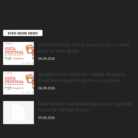
EVEN MORE NEWS
SUTRA POČINJE GUČA! Varošica već u ludilu:
Lomi se kolo, grme...
06.08.2026
ALARM U GUČI PRED 65. SABOR TRUBAČA:
Smeštajni kapaciteti gotovo popunjeni,...
06.08.2026
A$AP ROCKY I RIHANNA ZABLISTALI ZAJEDNO,
A OVO JE POVOD: Rocky...
05.08.2026