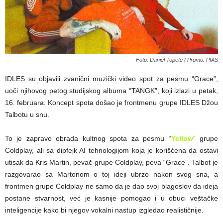
Foto: Daniel Topete / Promo: PIAS
IDLES su objavili zvanični muzički video spot za pesmu “Grace”,
uoči njihovog petog studijskog albuma “TANGK”, koji izlazi u petak,
16. februara. Koncept spota došao je frontmenu grupe IDLES Džou
Talbotu u snu.
To je zapravo obrada kultnog spota za pesmu “
Yellow
” grupe
Coldplay, ali sa dipfejk AI tehnologijom koja je korišćena da ostavi
utisak da Kris Martin, pevač grupe Coldplay, peva “Grace”. Talbot je
razgovarao sa Martonom o toj ideji ubrzo nakon svog sna, a
frontmen grupe Coldplay ne samo da je dao svoj blagoslov da ideja
postane stvarnost, već je kasnije pomogao i u obuci veštačke
inteligencije kako bi njegov vokalni nastup izgledao realističnije.