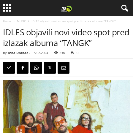
Home
MUSIC
IDLES objavili novi video spot pred izlazak albuma “TANGK”
IDLES objavili novi video spot pred
izlazak albuma “TANGK”
By
Ivica Drobac
-
15.02.2024
238
0