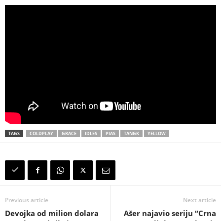
TAGS
COLDPLAY
GRACE
IDLES
PIAS
TANGK
YELLOW
Previous article
Next article
Devojka od milion dolara
Ašer najavio seriju “Crna