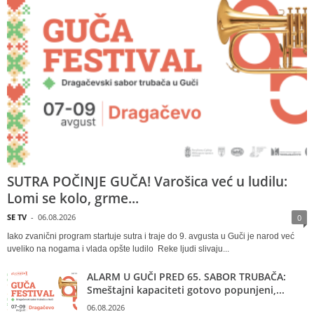
SUTRA POČINJE GUČA! Varošica već u ludilu:
Lomi se kolo, grme...
SE TV
-
06.08.2026
0
Iako zvanični program startuje sutra i traje do 9. avgusta u Guči je narod već
uveliko na nogama i vlada opšte ludilo Reke ljudi slivaju...
ALARM U GUČI PRED 65. SABOR TRUBAČA:
Smeštajni kapaciteti gotovo popunjeni,...
06.08.2026