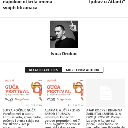
napokon otkrila imena
ljubav u Atlanti”
svojih blizanaca
Ivica Drobac
RELATED ARTICLES
MORE FROM AUTHOR
SUTRA POČINJE GUČA!
ALARM U GUČI PRED 65.
A$AP ROCKY I RIHANNA
Varošica već u ludilu:
SABOR TRUBAČA:
ZABLISTALI ZAJEDNO, A
Lomi se kolo, grme trube,
Smeštajni kapaciteti
OVO JE POVOD: Rocky u
pečenje i vruća rakija na
gotovo popunjeni, od 7.
izdanju o kojem svi
sve strane – sve je
do 9. avgusta sprema se
pričaju, dok fanovi sa
spremno za...
spektakl kakav se ne
nestrpljenjem iščekuju da