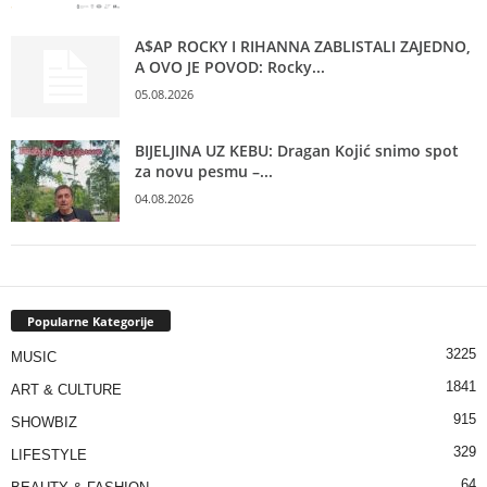
A$AP ROCKY I RIHANNA ZABLISTALI ZAJEDNO,
A OVO JE POVOD: Rocky...
05.08.2026
BIJELJINA UZ KEBU: Dragan Kojić snimo spot
za novu pesmu –...
04.08.2026
Popularne Kategorije
3225
MUSIC
1841
ART & CULTURE
915
SHOWBIZ
329
LIFESTYLE
64