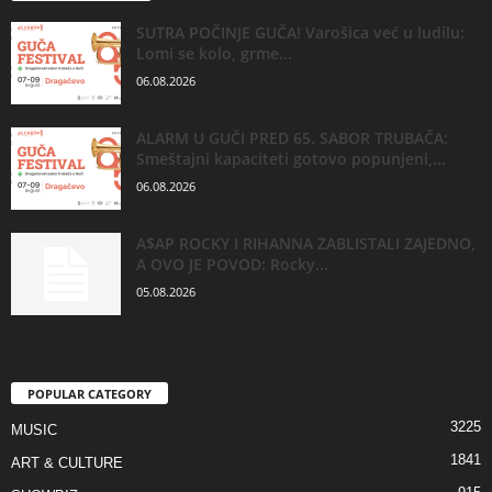
SUTRA POČINJE GUČA! Varošica već u ludilu:
Lomi se kolo, grme...
06.08.2026
ALARM U GUČI PRED 65. SABOR TRUBAČA:
Smeštajni kapaciteti gotovo popunjeni,...
06.08.2026
A$AP ROCKY I RIHANNA ZABLISTALI ZAJEDNO,
A OVO JE POVOD: Rocky...
05.08.2026
POPULAR CATEGORY
3225
MUSIC
1841
ART & CULTURE