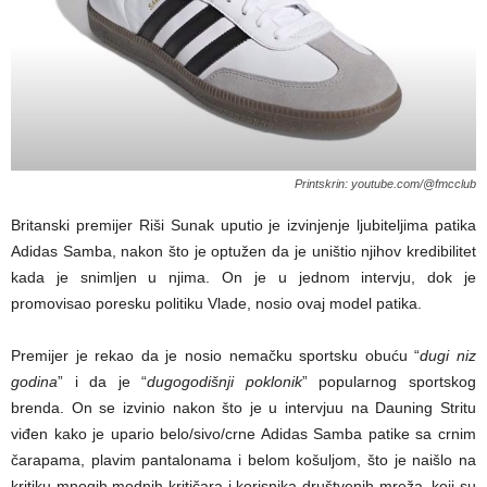
Printskrin: youtube.com/@fmcclub
Britanski premijer Riši Sunak uputio je izvinjenje ljubiteljima patika
Adidas Samba, nakon što je optužen da je uništio njihov kredibilitet
kada je snimljen u njima. On je u jednom intervju, dok je
promovisao poresku politiku Vlade, nosio ovaj model patika.
Premijer je rekao da je nosio nemačku sportsku obuću “
dugi niz
godina
” i da je “
dugogodišnji poklonik
” popularnog sportskog
brenda. On se izvinio nakon što je u intervjuu na Dauning Stritu
viđen kako je upario belo/sivo/crne Adidas Samba patike sa crnim
čarapama, plavim pantalonama i belom košuljom, što je naišlo na
kritiku mnogih modnih kritičara i korisnika društvenih mreža, koji su