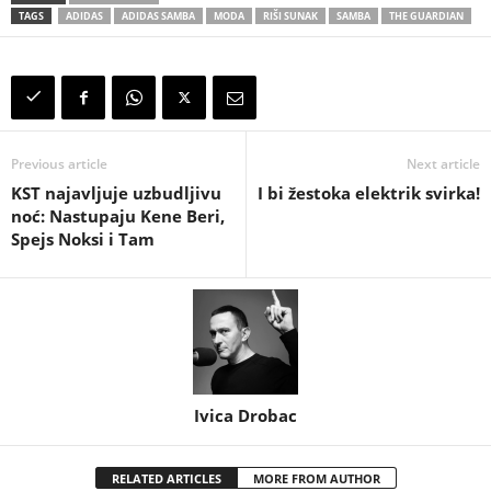
TAGS
ADIDAS
ADIDAS SAMBA
MODA
RIŠI SUNAK
SAMBA
THE GUARDIAN
Previous article
Next article
KST najavljuje uzbudljivu
I bi žestoka elektrik svirka!
noć: Nastupaju Kene Beri,
Spejs Noksi i Tam
Ivica Drobac
RELATED ARTICLES
MORE FROM AUTHOR