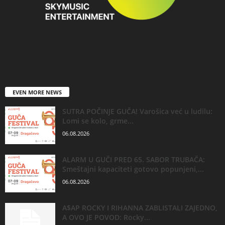
EVEN MORE NEWS
SUTRA POČINJE GUČA! Varošica već u ludilu:
Lomi se kolo, grme...
06.08.2026
ALARM U GUČI PRED 65. SABOR TRUBAČA:
Smeštajni kapaciteti gotovo popunjeni,...
06.08.2026
A$AP ROCKY I RIHANNA ZABLISTALI ZAJEDNO,
A OVO JE POVOD: Rocky...