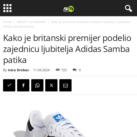
Home
BEAUTY & FASHION
Kako je britanski premijer podelio zajednicu ljubitelja
Adidas Samba patika
Kako je britanski premijer podelio
zajednicu ljubitelja Adidas Samba
patika
By
Ivica Drobac
-
11.04.2024
723
0