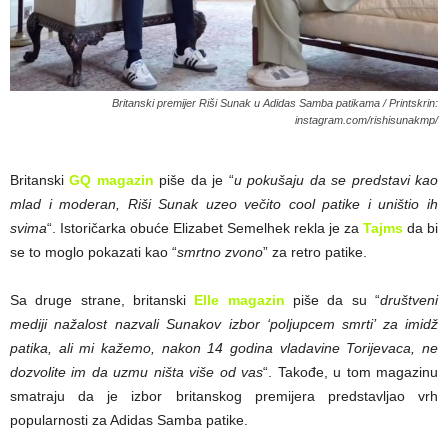
Britanski premijer Riši Sunak u Adidas Samba patikama / Printskrin:
instagram.com/rishisunakmp/
Britanski
GQ magazin
piše da je “
u pokušaju da se predstavi kao
mlad i moderan, Riši Sunak uzeo večito cool patike i uništio ih
svima
“. Istoričarka obuće Elizabet Semelhek rekla je za
Tajms
da bi
se to moglo pokazati kao “
smrtno zvono
” za retro patike.
Sa druge strane, britanski
Elle magazin
piše da su “
društveni
mediji nažalost nazvali Sunakov izbor ‘poljupcem smrti’ za imidž
patika, ali mi kažemo, nakon 14 godina vladavine Torijevaca, ne
dozvolite im da uzmu ništa više od vas
“. Takođe, u tom magazinu
smatraju da je izbor britanskog premijera predstavljao vrh
popularnosti za Adidas Samba patike.