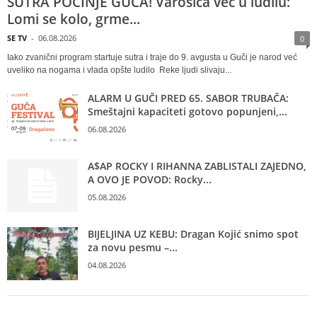
SUTRA POČINJE GUČA! Varošica već u ludilu:
Lomi se kolo, grme...
SE TV
-
06.08.2026
0
Iako zvanični program startuje sutra i traje do 9. avgusta u Guči je narod već
uveliko na nogama i vlada opšte ludilo Reke ljudi slivaju...
ALARM U GUČI PRED 65. SABOR TRUBAČA:
Smeštajni kapaciteti gotovo popunjeni,...
06.08.2026
A$AP ROCKY I RIHANNA ZABLISTALI ZAJEDNO,
A OVO JE POVOD: Rocky...
05.08.2026
BIJELJINA UZ KEBU: Dragan Kojić snimo spot
za novu pesmu –...
04.08.2026