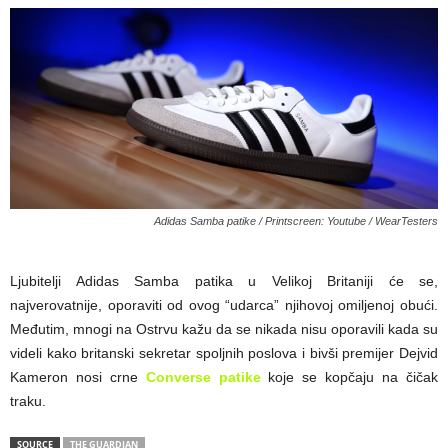
Adidas Samba patike / Printscreen: Youtube / WearTesters
Ljubitelji Adidas Samba patika u Velikoj Britaniji će se,
najverovatnije, oporaviti od ovog “udarca” njihovoj omiljenoj obući.
Međutim, mnogi na Ostrvu kažu da se nikada nisu oporavili kada su
videli kako britanski sekretar spoljnih poslova i bivši premijer Dejvid
Kameron nosi crne
Converse patike
koje se kopčaju na čičak
traku.
SOURCE
THE GUARDIAN