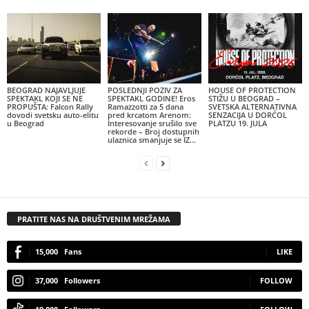
BEOGRAD NAJAVLJUJE
POSLEDNJI POZIV ZA
HOUSE OF PROTECTION
SPEKTAKL KOJI SE NE
SPEKTAKL GODINE! Eros
STIŽU U BEOGRAD –
PROPUŠTA: Falcon Rally
Ramazzotti za 5 dana
SVETSKA ALTERNATIVNA
dovodi svetsku auto-elitu
pred krcatom Arenom:
SENZACIJA U DORĆOL
u Beograd
Interesovanje srušilo sve
PLATZU 19. JULA
rekorde – Broj dostupnih
ulaznica smanjuje se IZ...
PRATITE NAS NA DRUŠTVENIM MREŽAMA
15,000
Fans
LIKE
37,000
Followers
FOLLOW