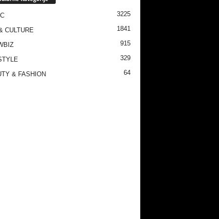
3225
IC
1841
& CULTURE
915
WBIZ
329
STYLE
64
TY & FASHION