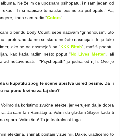
ih albuma. Ne želim da upoznam psihopatu, i nisam jedan od
je rekao: ‘Ti si napisao tematsku pesmu za psihopate.’ Pa,
ngere, kada sam radio “
Colors
“.
ričam o bendu Body Count, sebe nazivam “grindhouse”. Što
ilno i preterano da mu se skoro možete nasmejati. To je tako
imer, ako se ne nasmeješ na “
KKK Bitch
“, mašiš poentu.
ljan, kao kada radim nešto poput “
No Lives Metter
“, ali
zarad nečuvenosti. I “Psychopath” je jedna od njih. Ovo je
ala u kupatilu zbog te scene ubistva usred pesme. Da li
ru na punu brzinu za taj deo?
o. Volimo da koristimo zvučne efekte, jer verujem da je dobra
era. Ja sam fan Ramštajna. Volim da gledam Slayer kada ti
a sporo. Volim šou! To je teatralnost toga.
m efektima, snimak postaje vizuelniji. Dakle, uradićemo to