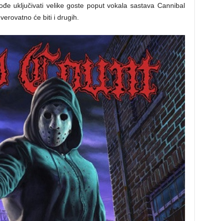
đe uključivati velike goste poput vokala sastava Cannibal
erovatno će biti i drugih.