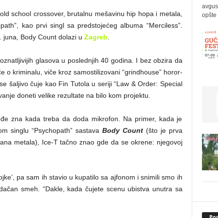
avgus
i old school crossover, brutalnu mešavinu hip hopa i metala,
opšte 
ath”, kao prvi singl sa predstojećeg albuma “Merciless”.
. juna, Body Count dolazi u
Zagreb
.
znatljivijih glasova u poslednjih 40 godina. I bez obzira da
iče o kriminalu, viče kroz samostilizovani “grindhouse” horor-
li se šaljivo čuje kao Fin Tutola u seriji “Law & Order: Special
ivanje doneti velike rezultate na bilo kom projektu.
ođe zna kada treba da doda mikrofon. Na primer, kada je
om singlu “Psychopath” sastava
Body Count
(što je prva
ana metala), Ice-T tačno znao gde da se okrene: njegovoj
’, pa sam ih stavio u kupatilo sa ajfonom i snimili smo ih
srdačan smeh. “Dakle, kada čujete scenu ubistva unutra sa
Pop