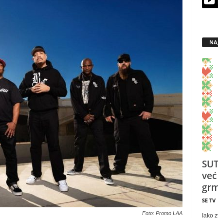
NA
SUT
već
grm
SE TV
Foto: Promo LAA
Iako z