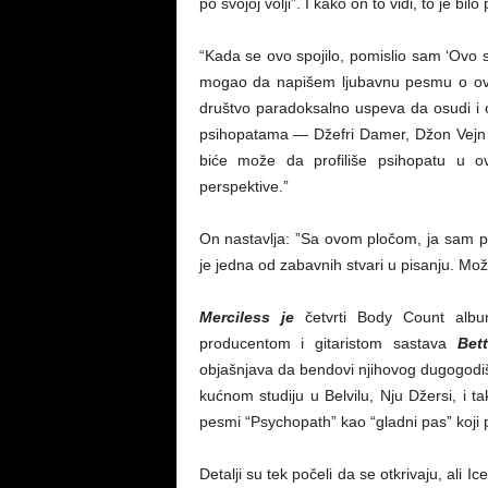
po svojoj volji”. I kako on to vidi, to je bi
“Kada se ovo spojilo, pomislio sam ‘Ovo s
mogao da napišem ljubavnu pesmu o ovo
društvo paradoksalno uspeva da osudi i o
psihopatama — Džefri Damer, Džon Vejn Ge
biće može da profiliše psihopatu u 
perspektive.”
On nastavlja: ​​”Sa ovom pločom, ja sam p
je jedna od zabavnih stvari u pisanju. Može
Merciless je
četvrti Body Count album
producentom i gitaristom sastava
Bet
objašnjava da bendovi njihovog dugogodiš
kućnom studiju u Belvilu, Nju Džersi, i 
pesmi “Psychopath” kao “gladni pas” koji p
Detalji su tek počeli da se otkrivaju, ali