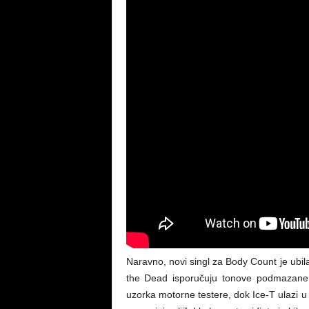
Naravno, novi singl za Body Count je ubil
the Dead isporučuju tonove podmazane 
uzorka motorne testere, dok Ice-T ulazi u 