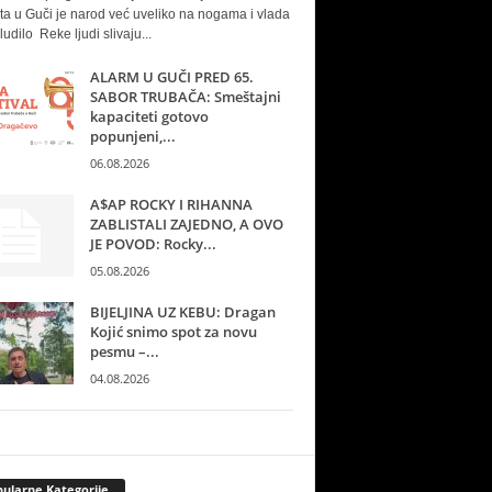
ta u Guči je narod već uveliko na nogama i vlada
ludilo Reke ljudi slivaju...
ALARM U GUČI PRED 65.
SABOR TRUBAČA: Smeštajni
kapaciteti gotovo
popunjeni,...
06.08.2026
A$AP ROCKY I RIHANNA
ZABLISTALI ZAJEDNO, A OVO
JE POVOD: Rocky...
05.08.2026
BIJELJINA UZ KEBU: Dragan
Kojić snimo spot za novu
pesmu –...
04.08.2026
ularne Kategorije