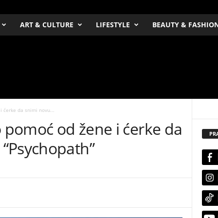
ART & CULTURE
LIFESTYLE
BEAUTY & FASHIO
i ćerke da snimi novu...
o pomoć od žene i ćerke da
PR
 “Psychopath”