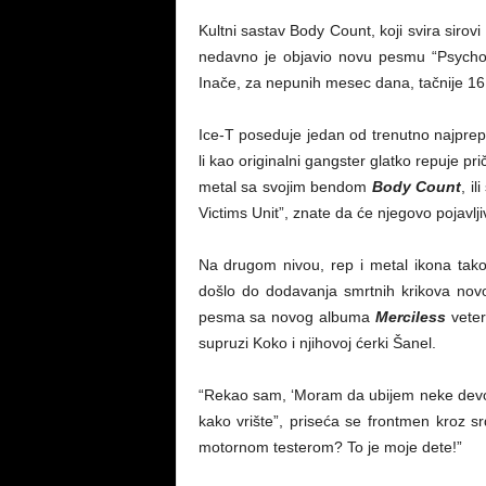
Kultni sastav Body Count, koji svira sirov
nedavno je objavio novu pesmu “Psychop
Inače, za nepunih mesec dana, tačnije 16
Ice-T poseduje jedan od trenutno najprepo
li kao originalni gangster glatko repuje pr
metal sa svojim bendom
Body Count
, i
Victims Unit”, znate da će njegovo pojavlj
Na drugom nivou, rep i metal ikona tak
došlo do dodavanja smrtnih krikova nov
pesma sa novog albuma
Merciless
veter
supruzi Koko i njihovoj ćerki Šanel.
“Rekao sam, ‘Moram da ubijem neke devojke
kako vrište”, priseća se frontmen kroz 
motornom testerom? To je moje dete!”