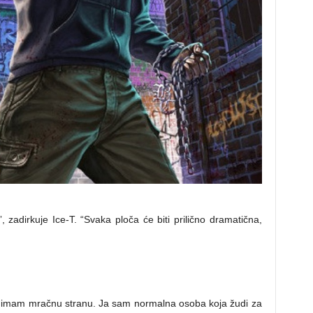
adirkuje Ice-T. “Svaka ploča će biti prilično dramatična,
i imam mračnu stranu. Ja sam normalna osoba koja žudi za