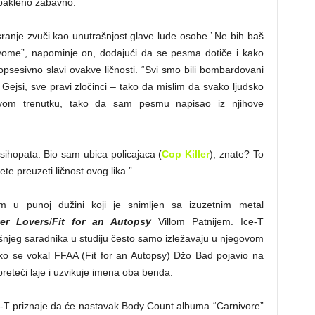
lo pakleno zabavno.
ranje zvuči kao unutrašnjost glave lude osobe.’ Ne bih baš
me”, napominje on, dodajući da se pesma dotiče i kako
psesivno slavi ovakve ličnosti. “Svi smo bili bombardovani
jsi, sve pravi zločinci – tako da mislim da svako ljudsko
ovom trenutku, tako da sam pesmu napisao iz njihove
sihopata. Bio sam ubica policajaca (
Cop Killer
), znate? To
te preuzeti ličnost ovog lika.”
 u punoj dužini koji je snimljen sa izuzetnim metal
ter Lovers
/
Fit for an Autopsy
Villom Patnijem. Ice-T
njeg saradnika u studiju često samo izležavaju u njegovom
tako se vokal FFAA (Fit for an Autopsy) Džo Bad pojavio na
reteći laje i uzvikuje imena oba benda.
 Ice-T priznaje da će nastavak Body Count albuma “Carnivore”