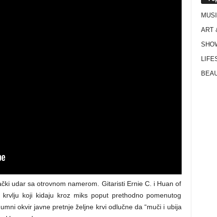
MUS
ART 
SHO
LIFE
BEAU
ački udar sa otrovnom namerom. Gitaristi Ernie C. i Huan of
krvlju koji kidaju kroz miks poput prethodno pomenutog
umni okvir javne pretnje željne krvi odlučne da “muči i ubija