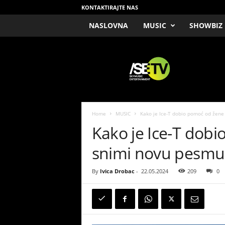
KONTAKTIRAJTE NAS
NASLOVNA
MUSIC
SHOWBIZ
/
S
E
T
V
Home
MUSIC
Kako je Ice-T dobio pomoć od žene 
Kako je Ice-T dobi
snimi novu pesmu
By
Ivica Drobac
-
22.05.2024
209
0