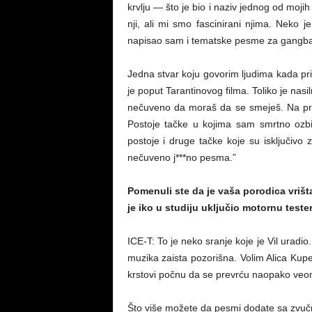
krvlju — što je bio i naziv jednog od moj
nji, ali mi smo fascinirani njima. Neko 
napisao sam i tematske pesme za gangba
Jedna stvar koju govorim ljudima kada p
je poput Tarantinovog filma. Toliko je nas
nečuveno da moraš da se smeješ. Na pr
Postoje tačke u kojima sam smrtno ozbi
postoje i druge tačke koje su isključivo 
nečuveno j***no pesma.”
Pomenuli ste da je vaša porodica vrišt
je iko u studiju uključio motornu teste
ICE-T: To je neko sranje koje je Vil uradi
muzika zaista pozorišna. Volim Alica Kup
krstovi počnu da se prevrću naopako veom
Što više možete da pesmi dodate sa zvučni