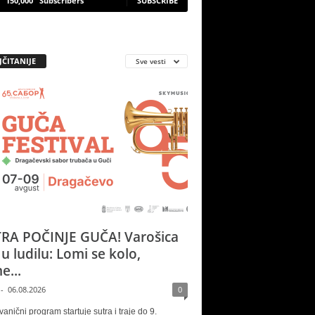
150,000
Subscribers
SUBSCRIBE
JČITANIJE
Sve vesti
RA POČINJE GUČA! Varošica
 u ludilu: Lomi se kolo,
e...
-
06.08.2026
0
vanični program startuje sutra i traje do 9.