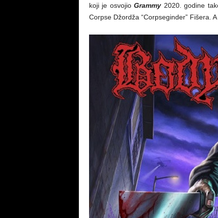
koji je osvojio
Grammy
2020. godine tako
Corpse Džordža “Corpseginder” Fišera. A v