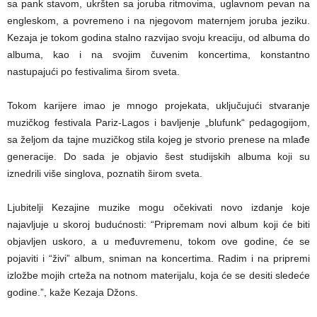
sa pank stavom, ukršten sa joruba ritmovima, uglavnom pevan na
engleskom, a povremeno i na njegovom maternjem joruba jeziku.
Kezaja je tokom godina stalno razvijao svoju kreaciju, od albuma do
albuma, kao i na svojim čuvenim koncertima, konstantno
nastupajući po festivalima širom sveta.
Tokom karijere imao je mnogo projekata, uključujući stvaranje
muzičkog festivala Pariz-Lagos i bavljenje „blufunk“ pedagogijom,
sa željom da tajne muzičkog stila kojeg je stvorio prenese na mlađe
generacije. Do sada je objavio šest studijskih albuma koji su
iznedrili više singlova, poznatih širom sveta.
Ljubitelji Kezajine muzike mogu očekivati novo izdanje koje
najavljuje u skoroj budućnosti: “Pripremam novi album koji će biti
objavljen uskoro, a u međuvremenu, tokom ove godine, će se
pojaviti i “živi” album, sniman na koncertima. Radim i na pripremi
izložbe mojih crteža na notnom materijalu, koja će se desiti sledeće
godine.”, kaže Kezaja Džons.