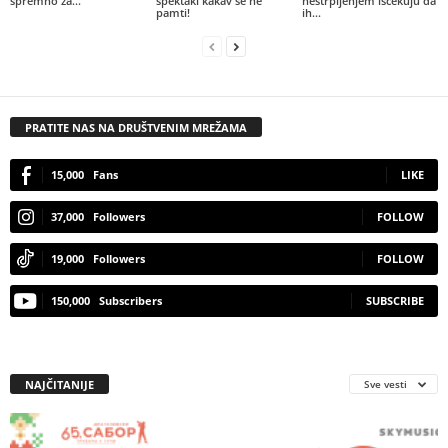
spremno za...
spektakl kakav se ne
nestrpljenjem iščekuju da
pamti!
ih...
PRATITE NAS NA DRUŠTVENIM MREŽAMA
15,000
Fans
LIKE
37,000
Followers
FOLLOW
19,000
Followers
FOLLOW
150,000
Subscribers
SUBSCRIBE
NAJČITANIJE
Sve vesti