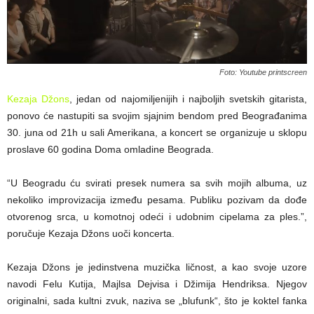
Foto: Youtube printscreen
Kezaja Džons
, jedan od najomiljenijih i najboljih svetskih gitarista,
ponovo će nastupiti sa svojim sjajnim bendom pred Beograđanima
30. juna od 21h u sali Amerikana, a koncert se organizuje u sklopu
proslave 60 godina Doma omladine Beograda.
“U Beogradu ću svirati presek numera sa svih mojih albuma, uz
nekoliko improvizacija između pesama. Publiku pozivam da dođe
otvorenog srca, u komotnoj odeći i udobnim cipelama za ples.”,
poručuje Kezaja Džons uoči koncerta.
Kezaja Džons je jedinstvena muzička ličnost, a kao svoje uzore
navodi Felu Kutija, Majlsa Dejvisa i Džimija Hendriksa. Njegov
originalni, sada kultni zvuk, naziva se „blufunk“, što je koktel fanka