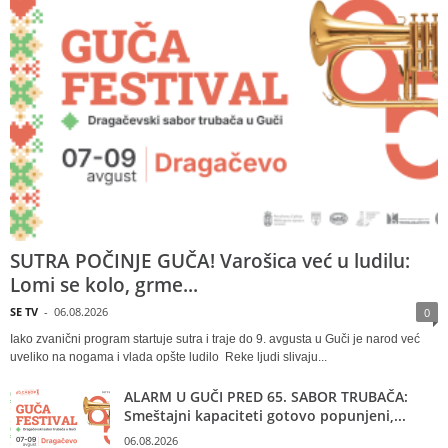
SUTRA POČINJE GUČA! Varošica već u ludilu:
Lomi se kolo, grme...
SE TV
-
06.08.2026
0
Iako zvanični program startuje sutra i traje do 9. avgusta u Guči je narod već
uveliko na nogama i vlada opšte ludilo Reke ljudi slivaju...
ALARM U GUČI PRED 65. SABOR TRUBAČA:
Smeštajni kapaciteti gotovo popunjeni,...
06.08.2026