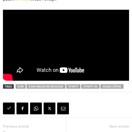
TAGS
DOB
DOM OMLADINE BEOGRAD
EFINITY
EFINITY.RS
KEZAJA DŽONS
Previous article
Next article