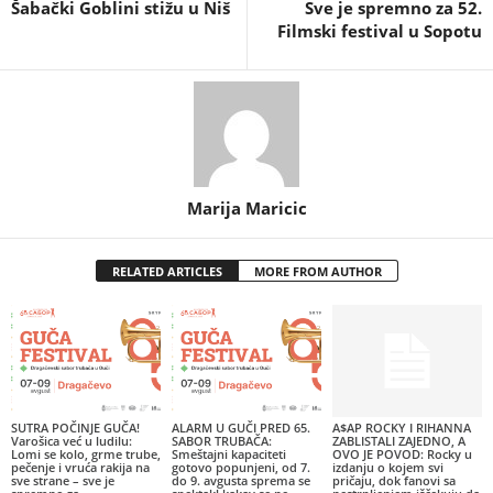
Šabački Goblini stižu u Niš
Sve je spremno za 52.
Filmski festival u Sopotu
Marija Maricic
RELATED ARTICLES
MORE FROM AUTHOR
SUTRA POČINJE GUČA!
ALARM U GUČI PRED 65.
A$AP ROCKY I RIHANNA
Varošica već u ludilu:
SABOR TRUBAČA:
ZABLISTALI ZAJEDNO, A
Lomi se kolo, grme trube,
Smeštajni kapaciteti
OVO JE POVOD: Rocky u
pečenje i vruća rakija na
gotovo popunjeni, od 7.
izdanju o kojem svi
sve strane – sve je
do 9. avgusta sprema se
pričaju, dok fanovi sa