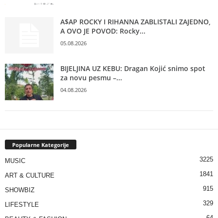
A$AP ROCKY I RIHANNA ZABLISTALI ZAJEDNO,
A OVO JE POVOD: Rocky...
05.08.2026
BIJELJINA UZ KEBU: Dragan Kojić snimo spot
za novu pesmu –...
04.08.2026
Popularne Kategorije
3225
MUSIC
1841
ART & CULTURE
915
SHOWBIZ
329
LIFESTYLE
64