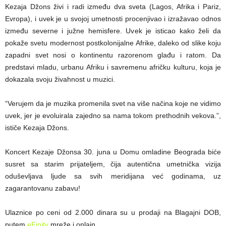
Kezaja Džons živi i radi između dva sveta (Lagos, Afrika i Pariz,
Evropa), i uvek je u svojoj umetnosti procenjivao i izražavao odnos
između severne i južne hemisfere. Uvek je isticao kako želi da
pokaže svetu modernost postkolonijalne Afrike, daleko od slike koju
zapadni svet nosi o kontinentu razorenom glađu i ratom. Da
predstavi mladu, urbanu Afriku i savremenu afričku kulturu, koja je
dokazala svoju živahnost u muzici.
“Verujem da je muzika promenila svet na više načina koje ne vidimo
uvek, jer je evoluirala zajedno sa nama tokom prethodnih vekova.”,
ističe Kezaja Džons.
Koncert Kezaje Džonsa 30. juna u Domu omladine Beograda biće
susret sa starim prijateljem, čija autentična umetnička vizija
oduševljava ljude sa svih meridijana već godinama, uz
zagarantovanu zabavu!
Ulaznice po ceni od 2.000 dinara su u prodaji na Blagajni DOB,
putem
eFinity
mreže i onlajn.