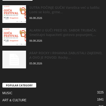
SUTRA POČINJE GUČA! Varošica već u ludilu:
Lomi se kolo, grme...
06.08.2026
ALARM U GUČI PRED 65. SABOR TRUBAČA:
Smeštajni kapaciteti gotovo popunjeni,...
06.08.2026
A$AP ROCKY I RIHANNA ZABLISTALI ZAJEDNO,
A OVO JE POVOD: Rocky...
05.08.2026
POPULAR CATEGORY
3225
MUSIC
1841
ART & CULTURE