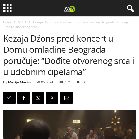
Home
MUSIC
Kezaja Džons pred koncert u Domu omladine Beograda poručuje:
“Dođite otvorenog srca...
Kezaja Džons pred koncert u
Domu omladine Beograda
poručuje: “Dođite otvorenog srca i
u udobnim cipelama”
By
Marija Maricic
-
29.06.2024
174
0