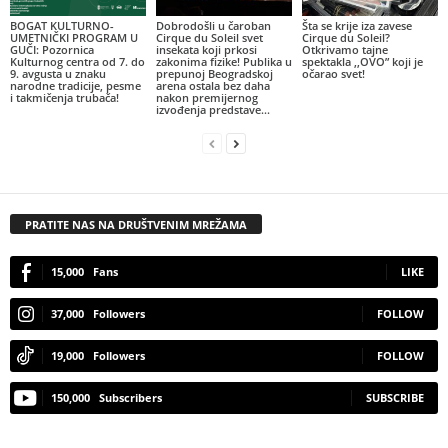
BOGAT KULTURNO-
Dobrodošli u čaroban
Šta se krije iza zavese
UMETNIČKI PROGRAM U
Cirque du Soleil svet
Cirque du Soleil?
GUČI: Pozornica
insekata koji prkosi
Otkrivamo tajne
Kulturnog centra od 7. do
zakonima fizike! Publika u
spektakla ,,OVO” koji je
9. avgusta u znaku
prepunoj Beogradskoj
očarao svet!
narodne tradicije, pesme
arena ostala bez daha
i takmičenja trubača!
nakon premijernog
izvođenja predstave...
PRATITE NAS NA DRUŠTVENIM MREŽAMA
15,000
Fans
LIKE
37,000
Followers
FOLLOW
19,000
Followers
FOLLOW
150,000
Subscribers
SUBSCRIBE