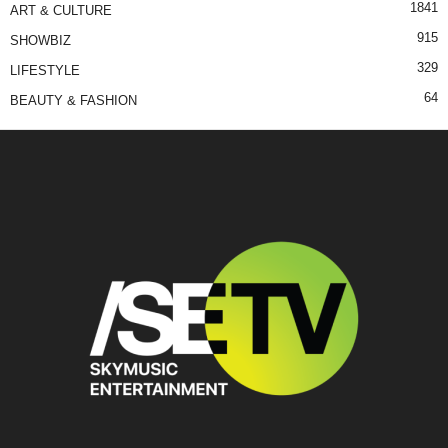
1841
ART & CULTURE
915
SHOWBIZ
329
LIFESTYLE
64
BEAUTY & FASHION