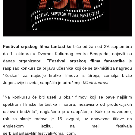
Festival srpskog filma fantastike
biće održan od 29. septembra
do 1. oktobra u Dvorani Kulturnog centra Beograda, najavili su
danas organizatori. F
Festival srpskog filma fantastike
je
raspisao konkurs za prijavu učesnika koji će se takmičiti za nagradu
“Koskar” za najbolje kratke filmove iz Srbije, zemalja bivše
Jugoslavije i sveta, saopštilo je udruženje
Mladi kadrovi
.
“Na konkursu će biti uzeti u obzir filmovi koji se bave najširim
spektrom filmske fantastike i horora, nezavisno od produkcijskih
uslova i budžeta”, naglašeno je u saopštenju. Kako je navedeno,
rok za slanje radova je 15. avgust, uz obavezne titlove na
engleskom jeziku, na mejl festivala
serbianfantasyfilmfestival@gmail.com.