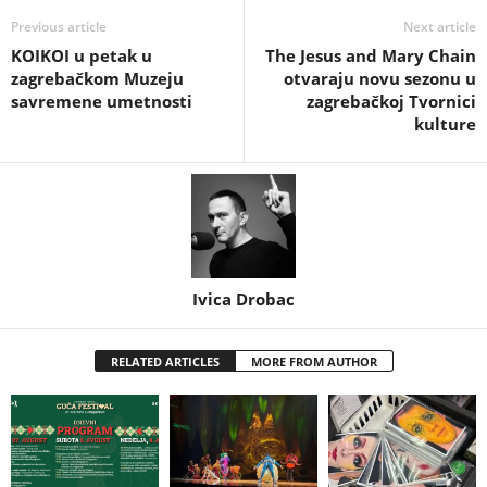
Previous article
Next article
KOIKOI u petak u
The Jesus and Mary Chain
zagrebačkom Muzeju
otvaraju novu sezonu u
savremene umetnosti
zagrebačkoj Tvornici
kulture
Ivica Drobac
RELATED ARTICLES
MORE FROM AUTHOR