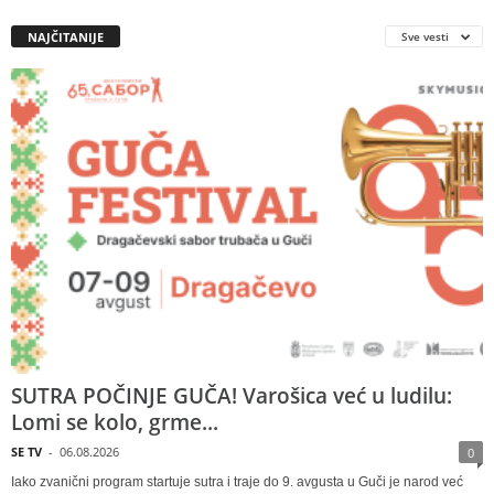
NAJČITANIJE
Sve vesti
SUTRA POČINJE GUČA! Varošica već u ludilu:
Lomi se kolo, grme...
SE TV
-
06.08.2026
0
Iako zvanični program startuje sutra i traje do 9. avgusta u Guči je narod već