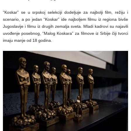
“Koskar” se u srpskoj selekciji dodeljuje za najbolji film, režiju i
scenario, a po jedan “Koskar” ide najboljem filmu iz regiona bivše
Jugoslavije i filmu iz drugih zemalja sveta. Mladi kadrovi su najavili
uvođenje posebnog, “Malog Koskara” za filmove iz Srbije čiji tvorci
imaju manje od 18 godina.