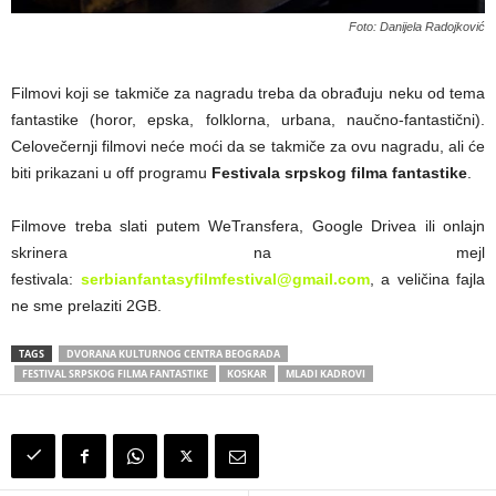
Foto: Danijela Radojković
Filmovi koji se takmiče za nagradu treba da obrađuju neku od tema
fantastike (horor, epska, folklorna, urbana, naučno-fantastični).
Celovečernji filmovi neće moći da se takmiče za ovu nagradu, ali će
biti prikazani u off programu
Festivala
srpskog filma fantastike
.
Filmove treba slati putem WeTransfera, Google Drivea ili onlajn
skrinera na mejl
festivala:
serbianfantasyfilmfestival@gmail.com
, a veličina fajla
ne sme prelaziti 2GB.
TAGS
DVORANA KULTURNOG CENTRA BEOGRADA
FESTIVAL SRPSKOG FILMA FANTASTIKE
KOSKAR
MLADI KADROVI