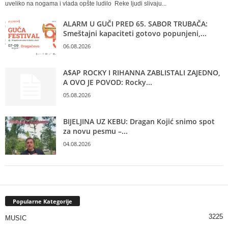
uveliko na nogama i vlada opšte ludilo Reke ljudi slivaju...
ALARM U GUČI PRED 65. SABOR TRUBAČA:
Smeštajni kapaciteti gotovo popunjeni,...
06.08.2026
A$AP ROCKY I RIHANNA ZABLISTALI ZAJEDNO,
A OVO JE POVOD: Rocky...
05.08.2026
BIJELJINA UZ KEBU: Dragan Kojić snimo spot
za novu pesmu –...
04.08.2026
Popularne Kategorije
3225
MUSIC