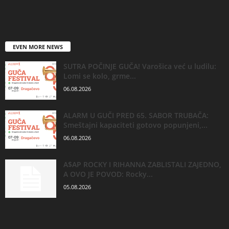
EVEN MORE NEWS
SUTRA POČINJE GUČA! Varošica već u ludilu:
Lomi se kolo, grme...
06.08.2026
ALARM U GUČI PRED 65. SABOR TRUBAČA:
Smeštajni kapaciteti gotovo popunjeni,...
06.08.2026
A$AP ROCKY I RIHANNA ZABLISTALI ZAJEDNO,
A OVO JE POVOD: Rocky...
05.08.2026