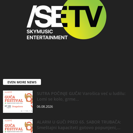
EVEN MORE NEWS
SUTRA POČINJE GUČA! Varošica već u ludilu:
Lomi se kolo, grme...
06.08.2026
ALARM U GUČI PRED 65. SABOR TRUBAČA:
Smeštajni kapaciteti gotovo popunjeni,...