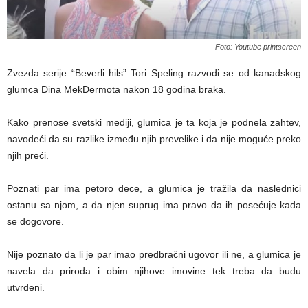
Foto: Youtube printscreen
Zvezda serije “Beverli hils” Tori Speling razvodi se od kanadskog
glumca Dina MekDermota nakon 18 godina braka.
Kako prenose svetski mediji, glumica je ta koja je podnela zahtev,
navodeći da su razlike između njih prevelike i da nije moguće preko
njih preći.
Poznati par ima petoro dece, a glumica je tražila da naslednici
ostanu sa njom, a da njen suprug ima pravo da ih posećuje kada
se dogovore.
Nije poznato da li je par imao predbračni ugovor ili ne, a glumica je
navela da priroda i obim njihove imovine tek treba da budu
utvrđeni.