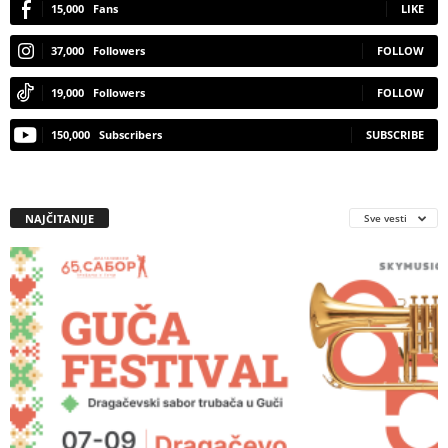
15,000
Fans
LIKE
37,000
Followers
FOLLOW
19,000
Followers
FOLLOW
150,000
Subscribers
SUBSCRIBE
NAJČITANIJE
Sve vesti