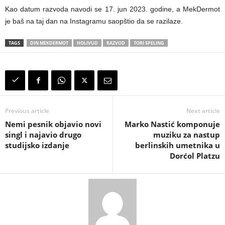
Kao datum razvoda navodi se 17. jun 2023. godine, a MekDermot
je baš na taj dan na Instagramu saopštio da se razilaze.
TAGS
DIN MEKDERMOT
HOLIVUD
RAZVOD
TORI SPELING
Previous article
Next article
Nemi pesnik objavio novi
Marko Nastić komponuje
singl i najavio drugo
muziku za nastup
studijsko izdanje
berlinskih umetnika u
Dorćol Platzu