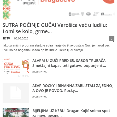
SUTRA POČINJE GUČA! Varošica već u ludilu:
Lomi se kolo, grme...
SE TV
-
06.08.2026
0
Iako zvanični program startuje sutra i traje do 9. avgusta u Guči je narod već
uveliko na nogama i vlada opšte ludilo Reke ljudi slivaju...
ALARM U GUČI PRED 65. SABOR TRUBAČA:
Smeštajni kapaciteti gotovo popunjeni,...
06.08.2026
A$AP ROCKY I RIHANNA ZABLISTALI ZAJEDNO,
A OVO JE POVOD: Rocky...
05.08.2026
BIJELJINA UZ KEBU: Dragan Kojić snimo spot
za novu pesmu –...