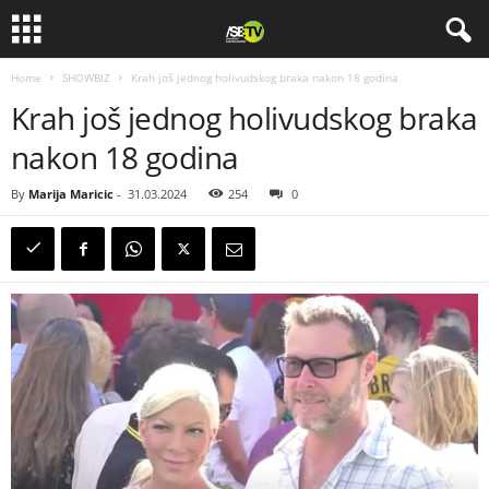
Home
SHOWBIZ
Krah još jednog holivudskog braka nakon 18 godina
Krah još jednog holivudskog braka
nakon 18 godina
By
Marija Maricic
-
31.03.2024
254
0