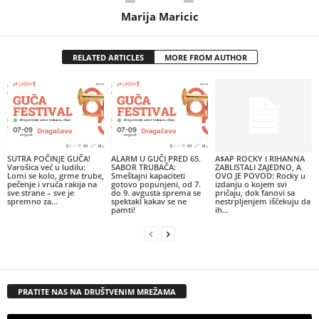
Marija Maricic
RELATED ARTICLES
MORE FROM AUTHOR
SUTRA POČINJE GUČA!
ALARM U GUČI PRED 65.
A$AP ROCKY I RIHANNA
Varošica već u ludilu:
SABOR TRUBAČA:
ZABLISTALI ZAJEDNO, A
Lomi se kolo, grme trube,
Smeštajni kapaciteti
OVO JE POVOD: Rocky u
pečenje i vruća rakija na
gotovo popunjeni, od 7.
izdanju o kojem svi
sve strane – sve je
do 9. avgusta sprema se
pričaju, dok fanovi sa
spremno za...
spektakl kakav se ne
nestrpljenjem iščekuju da
pamti!
ih...
PRATITE NAS NA DRUŠTVENIM MREŽAMA