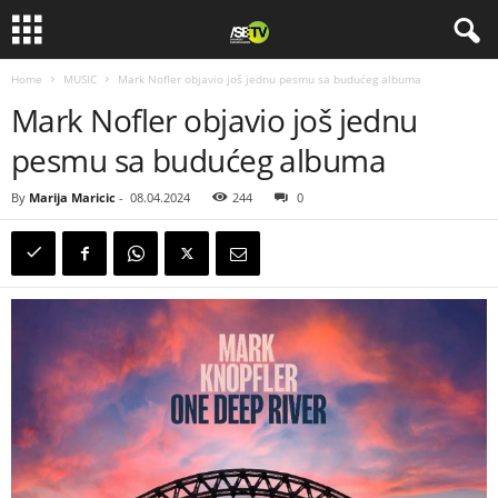
Home
MUSIC
Mark Nofler objavio još jednu pesmu sa budućeg albuma
Mark Nofler objavio još jednu
pesmu sa budućeg albuma
By
Marija Maricic
-
08.04.2024
244
0