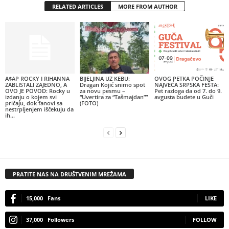
RELATED ARTICLES
MORE FROM AUTHOR
A$AP ROCKY I RIHANNA
BIJELJINA UZ KEBU:
OVOG PETKA POČINJE
ZABLISTALI ZAJEDNO, A
Dragan Kojić snimo spot
NAJVEĆA SRPSKA FEŠTA:
OVO JE POVOD: Rocky u
za novu pesmu –
Pet razloga da od 7. do 9.
izdanju o kojem svi
“Uvertira za “Tašmajdan””
avgusta budete u Guči
pričaju, dok fanovi sa
(FOTO)
nestrpljenjem iščekuju da
ih...
PRATITE NAS NA DRUŠTVENIM MREŽAMA
15,000
Fans
LIKE
37,000
Followers
FOLLOW