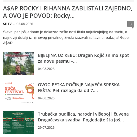
A$AP ROCKY I RIHANNA ZABLISTALI ZAJEDNO,
A OVO JE POVOD: Rocky...
SE TV
-
05.08.2026
0
Slavni par još jednom je dokazao zašto nosi titulu najuticajnijeg na svetu, a
najnoviji detalji iz njihovog privatnog života izazvali su lavinu reakcija! Reper
A$AP...
BIJELJINA UZ KEBU: Dragan Kojić snimo spot
za novu pesmu –...
04.08.2026
OVOG PETKA POČINJE NAJVEĆA SRPSKA
FEŠTA: Pet razloga da od 7....
04.08.2026
Trubačka budilica, narodni višeboj i čuvena
Dragačevska svadba: Pogledajte šta još...
29.07.2026