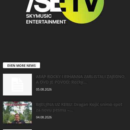
EVEN MORE NEWS
A$AP ROCKY I RIHANNA ZABLISTALI ZAJEDNO,
A OVO JE POVOD: Rocky...
05.08.2026
BIJELJINA UZ KEBU: Dragan Kojić snimo spot
za novu pesmu –...
04.08.2026