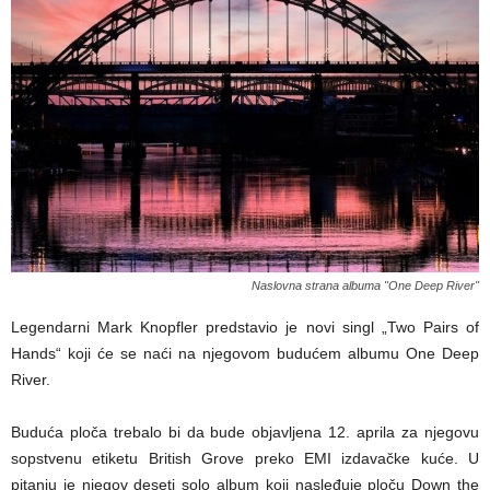
Naslovna strana albuma "One Deep River"
Legendarni Mark Knopfler predstavio je novi singl „Two Pairs of
Hands“ koji će se naći na njegovom budućem albumu One Deep
River.
Buduća ploča trebalo bi da bude objavljena 12. aprila za njegovu
sopstvenu etiketu British Grove preko EMI izdavačke kuće. U
pitanju je njegov deseti solo album koji nasleđuje ploču Down the