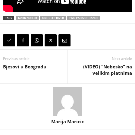
TAGS
MARK NOFLER
ONE DEEP RIVER
TWO PAIRS OF HANDS
Previous article
Next article
Bjesovi u Beogradu
(VIDEO) “Nebesko” na
velikim platnima
Marija Maricic