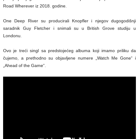
Road Wherever iz 2018. godine.
One Deep River su producirali Knopfler i njegov dugogodišnji
saradnik Guy Fletcher i snimali su u British Grove studiju u
Londonu.
Ovo je treći singl sa predstojećeg albuma koji imamo priliku da
čujemo, a prethodno su objavljene numere „Watch Me Gone“ i
„Ahead of the Game“.