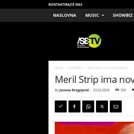
KONTAKTIRAJTE NAS
NASLOVNA
MUSIC
SHOWBIZ
/
S
E
T
V
Home
SHOWBIZ
Meril Strip ima novu ljubav?
Meril Strip ima no
By
Jovana Dragojević
-
23.02.2024
326