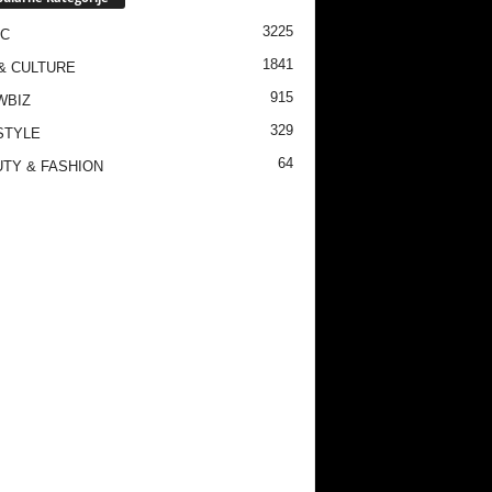
3225
IC
1841
& CULTURE
915
WBIZ
329
STYLE
64
TY & FASHION