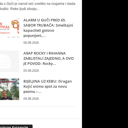
ta u Guči je narod već uveliko na nogama i vlada
ludilo Reke ljudi slivaju...
ALARM U GUČI PRED 65.
SABOR TRUBAČA: Smeštajni
kapaciteti gotovo
popunjeni,...
06.08.2026
A$AP ROCKY I RIHANNA
ZABLISTALI ZAJEDNO, A OVO
JE POVOD: Rocky...
05.08.2026
BIJELJINA UZ KEBU: Dragan
Kojić snimo spot za novu
pesmu –...
04.08.2026
ularne Kategorije