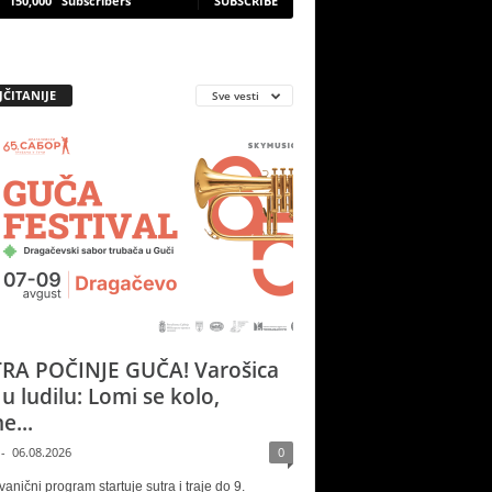
150,000
Subscribers
SUBSCRIBE
JČITANIJE
Sve vesti
RA POČINJE GUČA! Varošica
 u ludilu: Lomi se kolo,
e...
-
06.08.2026
0
vanični program startuje sutra i traje do 9.