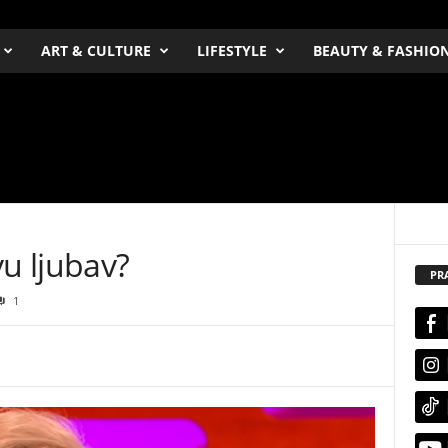
ART & CULTURE
LIFESTYLE
BEAUTY & FASHIO
vu ljubav?
PR
1