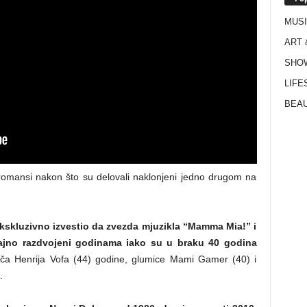
MUS
ART 
SHO
LIFE
BEAU
 romansi nakon što su delovali naklonjeni jedno drugom na
ekskluzivno izvestio da zvezda mjuzikla “Mamma Mia!” i
tajno razdvojeni godinama iako su u braku 40 godina
ča Henrija Vofa (44) godine, glumice Mami Gamer (40) i
.