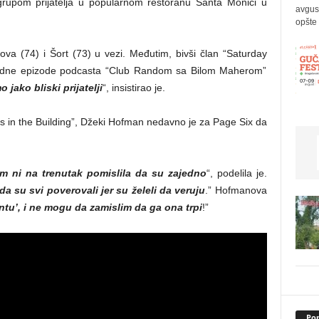
grupom prijatelja u popularnom restoranu Santa Monici u
avgus
opšte 
va (74) i Šort (73) u vezi. Međutim, bivši član “Saturday
 jedne epizode podcasta “Club Random sa Bilom Maherom”
jako bliski prijatelji
“, insistirao je.
ers in the Building”, Džeki Hofman nedavno je za Page Six da
am ni na trenutak pomislila da su zajedno
“, podelila je.
a su svi poverovali jer su želeli da veruju
.” Hofmanova
ntu’, i ne mogu da zamislim da ga ona trpi
!”
Pop