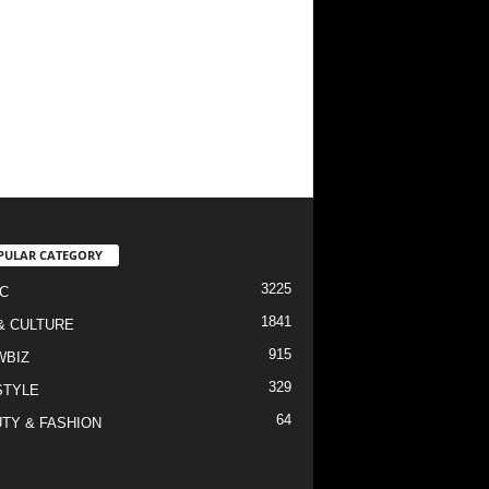
PULAR CATEGORY
3225
C
1841
& CULTURE
915
WBIZ
329
STYLE
64
TY & FASHION