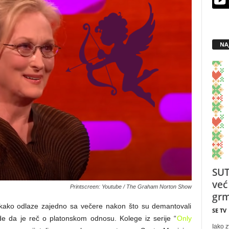
NA
SUT
već
Printscreen: Youtube / The Graham Norton Show
grm
ni kako odlaze zajedno sa večere nakon što su demantovali
SE TV
rde da je reč o platonskom odnosu. Kolege iz serije “
Only
Iako z