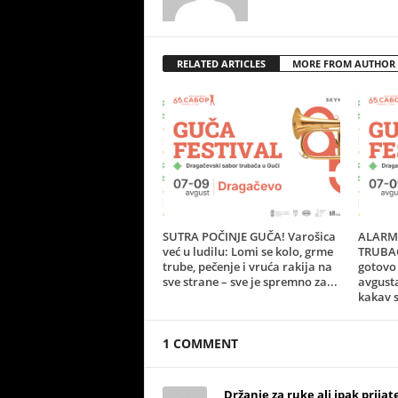
RELATED ARTICLES
MORE FROM AUTHOR
SUTRA POČINJE GUČA! Varošica
ALARM 
već u ludilu: Lomi se kolo, grme
TRUBAČ
trube, pečenje i vruća rakija na
gotovo 
sve strane – sve je spremno za...
avgust
kakav s
1 COMMENT
Držanje za ruke ali ipak prijat