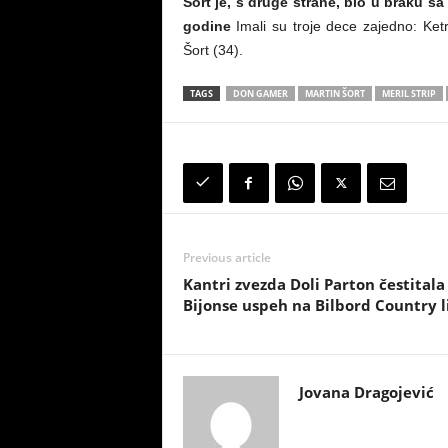
Šort je, s druge strane, bio u braku 
godine
Imali su troje dece zajedno: Ketri
Šort (34).
TAGS
DON GAMER
MARTIN ŠORT
MERIL STRIP
Previous article
Kantri zvezda Doli Parton čestitala
Bijonse uspeh na Bilbord Country li
Jovana Dragojević