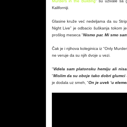
Murders in the Building
” su uživale sa 
Kaliforniji.
Glasine kruže već nedeljama da su Stripo
Night Live” je odbacio šuškanja tokom
prošlog meseca “
Nismo par. Mi smo samo 
Čak je i njihova koleginica iz “Only Murd
ne veruje da su njih dvoje u vezi.
“
Videla sam platonsku hemiju ali nis
“
Mislim da su oboje tako dobri glumci d
je dodala uz smeh, “
On je uvek ‘u eleme