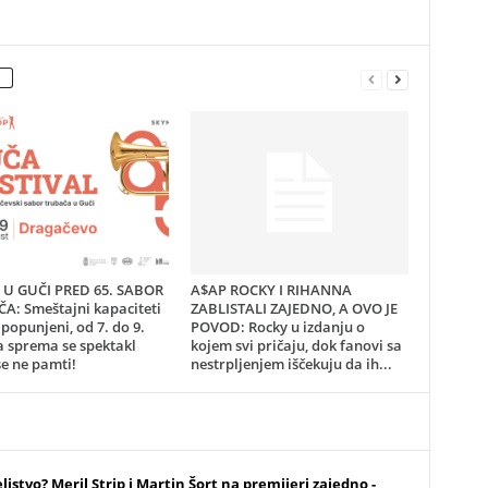
U GUČI PRED 65. SABOR
A$AP ROCKY I RIHANNA
A: Smeštajni kapaciteti
ZABLISTALI ZAJEDNO, A OVO JE
popunjeni, od 7. do 9.
POVOD: Rocky u izdanju o
a sprema se spektakl
kojem svi pričaju, dok fanovi sa
e ne pamti!
nestrpljenjem iščekuju da ih...
eljstvo? Meril Strip i Martin Šort na premijeri zajedno -