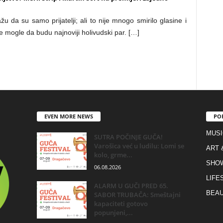
žu da su samo prijatelji; ali to nije mnogo smirilo glasine i
de mogle da budu najnoviji holivudski par. […]
EVEN MORE NEWS
PO
MUSI
SUTRA POČINJE GUČA!
Varošica već u ludilu: Lomi se
ART 
kolo, grme...
SHO
06.08.2026
LIFE
ALARM U GUČI PRED 65.
BEAU
SABOR TRUBAČA: Smeštajni
kapaciteti gotovo
popunjeni,...