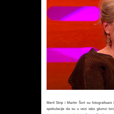
Meril Strip i Martin Šort su fotografisa
spekulacije da su u vezi iako glumci tv