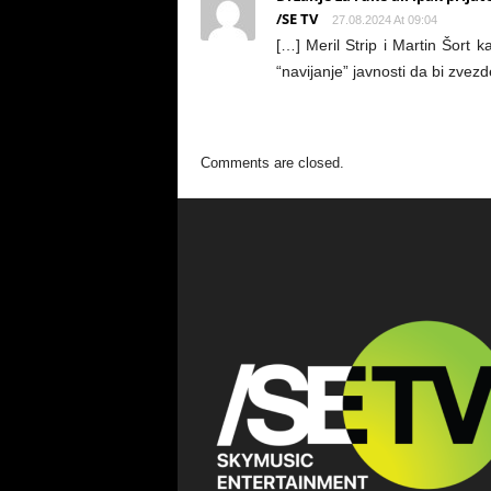
/SE TV
27.08.2024 At 09:04
[…] Meril Strip i Martin Šort ka
“navijanje” javnosti da bi zvez
Comments are closed.