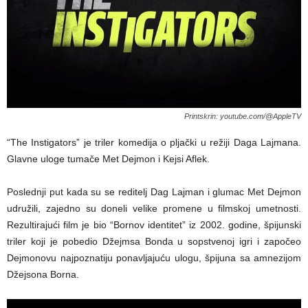
Printskrin: youtube.com/@AppleTV
“The Instigators” je triler komedija o pljački u režiji Daga Lajmana.
Glavne uloge tumače Met Dejmon i Kejsi Aflek.
Poslednji put kada su se reditelj Dag Lajman i glumac Met Dejmon
udružili, zajedno su doneli velike promene u filmskoj umetnosti.
Rezultirajući film je bio “Bornov identitet” iz 2002. godine, špijunski
triler koji je pobedio Džejmsa Bonda u sopstvenoj igri i započeo
Dejmonovu najpoznatiju ponavljajuću ulogu, špijuna sa amnezijom
Džejsona Borna.