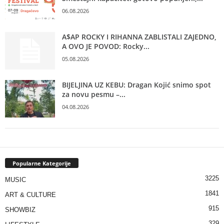
06.08.2026
A$AP ROCKY I RIHANNA ZABLISTALI ZAJEDNO,
A OVO JE POVOD: Rocky...
05.08.2026
BIJELJINA UZ KEBU: Dragan Kojić snimo spot
za novu pesmu –...
04.08.2026
Popularne Kategorije
3225
MUSIC
1841
ART & CULTURE
915
SHOWBIZ
329