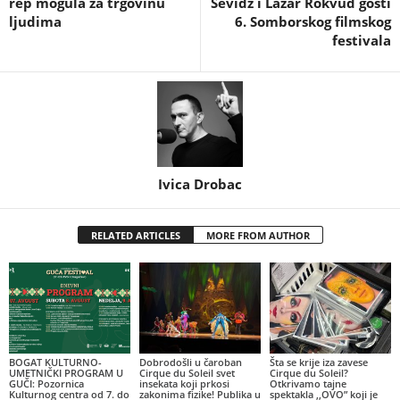
rep mogula za trgovinu
Sevidž i Lazar Rokvud gosti
ljudima
6. Somborskog filmskog
festivala
Ivica Drobac
RELATED ARTICLES
MORE FROM AUTHOR
BOGAT KULTURNO-
Dobrodošli u čaroban
Šta se krije iza zavese
UMETNIČKI PROGRAM U
Cirque du Soleil svet
Cirque du Soleil?
GUČI: Pozornica
insekata koji prkosi
Otkrivamo tajne
Kulturnog centra od 7. do
zakonima fizike! Publika u
spektakla ,,OVO” koji je