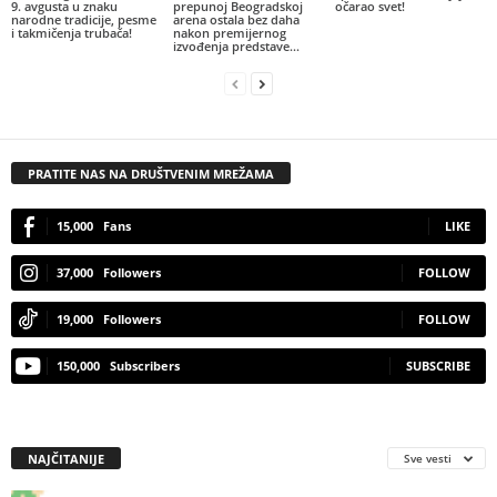
9. avgusta u znaku
prepunoj Beogradskoj
očarao svet!
narodne tradicije, pesme
arena ostala bez daha
i takmičenja trubača!
nakon premijernog
izvođenja predstave...
PRATITE NAS NA DRUŠTVENIM MREŽAMA
15,000
Fans
LIKE
37,000
Followers
FOLLOW
19,000
Followers
FOLLOW
150,000
Subscribers
SUBSCRIBE
NAJČITANIJE
Sve vesti