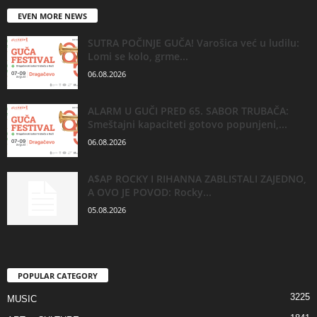
EVEN MORE NEWS
SUTRA POČINJE GUČA! Varošica već u ludilu:
Lomi se kolo, grme...
06.08.2026
ALARM U GUČI PRED 65. SABOR TRUBAČA:
Smeštajni kapaciteti gotovo popunjeni,...
06.08.2026
A$AP ROCKY I RIHANNA ZABLISTALI ZAJEDNO,
A OVO JE POVOD: Rocky...
05.08.2026
POPULAR CATEGORY
3225
MUSIC