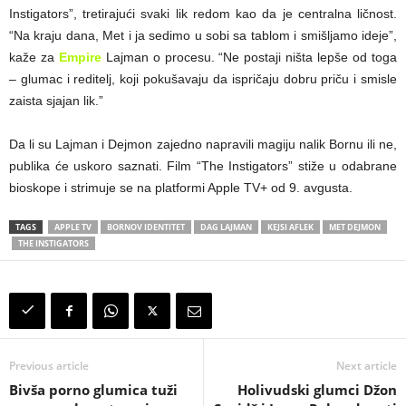
Instigators”, tretirajući svaki lik redom kao da je centralna ličnost.
“Na kraju dana, Met i ja sedimo u sobi sa tablom i smišljamo ideje”,
kaže za
Empire
Lajman o procesu. “Ne postaji ništa lepše od toga
– glumac i reditelj, koji pokušavaju da ispričaju dobru priču i smisle
zaista sjajan lik.”
Da li su Lajman i Dejmon zajedno napravili magiju nalik Bornu ili ne,
publika će uskoro saznati. Film “The Instigators” stiže u odabrane
bioskope i strimuje se na platformi Apple TV+ od 9. avgusta.
TAGS
APPLE TV
BORNOV IDENTITET
DAG LAJMAN
KEJSI AFLEK
MET DEJMON
THE INSTIGATORS
Previous article
Next article
Bivša porno glumica tuži
Holivudski glumci Džon