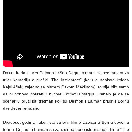
Dakle, kada je Met Dejmon prišao Dagu Lajmanu sa scenarijem za
triler komediju o pljački “The Instigators” (koju je napisao kolega
Kejsi Aflek, zajedno sa piscem Čakom Meklinom), to nije bilo samo
da bi ponovo pokrenuli njihovu Bornovu magiju. Trebalo je da se
scenariju pruži isti tretman koji su Dejmon i Lajman priuštili Bornu
dve decenije ranije.
Dvadeset godina nakon što su prvi film o Džejsonu Bornu doveli u
formu, Dejmon i Lajman su zauzeli potpuno isti pristup u filmu “The