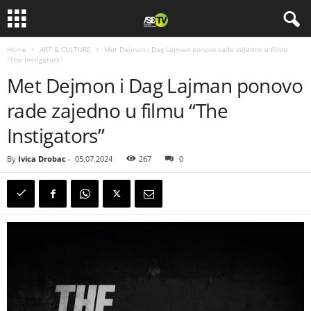
Home
ART & CULTURE
Met Dejmon i Dag Lajman ponovo rade zajedno u filmu
“The Instigators”
Met Dejmon i Dag Lajman ponovo
rade zajedno u filmu “The
Instigators”
By
Ivica Drobac
-
05.07.2024
267
0