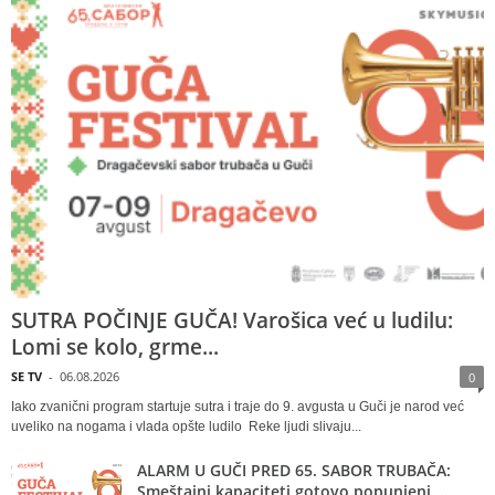
SUTRA POČINJE GUČA! Varošica već u ludilu:
Lomi se kolo, grme...
SE TV
-
06.08.2026
0
Iako zvanični program startuje sutra i traje do 9. avgusta u Guči je narod već
uveliko na nogama i vlada opšte ludilo Reke ljudi slivaju...
ALARM U GUČI PRED 65. SABOR TRUBAČA:
Smeštajni kapaciteti gotovo popunjeni,...