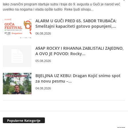
Iako zvanični program startuje sutra i traje do 9. avgusta u Guči je narod već
uveliko na nogama i vlada opšte ludilo Reke ljudi slivaju...
ALARM U GUČI PRED 65. SABOR TRUBAČA:
Smeštajni kapaciteti gotovo popunjeni,...
06.08.2026
A$AP ROCKY I RIHANNA ZABLISTALI ZAJEDNO,
A OVO JE POVOD: Rocky...
05.08.2026
BIJELJINA UZ KEBU: Dragan Kojić snimo spot
za novu pesmu –...
04.08.2026
Popularne Kategorije