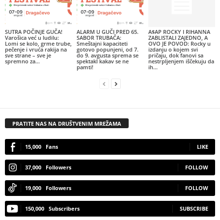
SUTRA POČINJE GUČA!
ALARM U GUČI PRED 65.
A$AP ROCKY I RIHANNA
Varošica već u ludilu:
SABOR TRUBAČA:
ZABLISTALI ZAJEDNO, A
Lomi se kolo, grme trube,
Smeštajni kapaciteti
OVO JE POVOD: Rocky u
pečenje i vruća rakija na
gotovo popunjeni, od 7.
izdanju o kojem svi
sve strane – sve je
do 9. avgusta sprema se
pričaju, dok fanovi sa
spremno za...
spektakl kakav se ne
nestrpljenjem iščekuju da
pamti!
ih...
PRATITE NAS NA DRUŠTVENIM MREŽAMA
15,000
Fans
LIKE
37,000
Followers
FOLLOW
19,000
Followers
FOLLOW
150,000
Subscribers
SUBSCRIBE