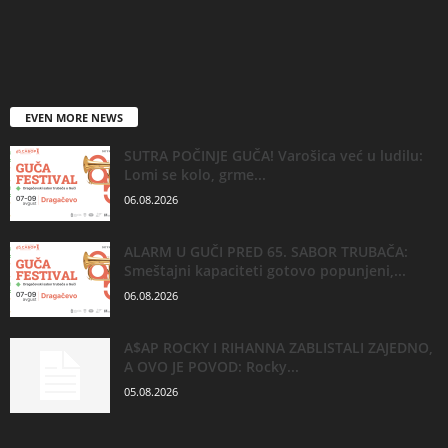
EVEN MORE NEWS
SUTRA POČINJE GUČA! Varošica već u ludilu:
Lomi se kolo, grme...
06.08.2026
ALARM U GUČI PRED 65. SABOR TRUBAČA:
Smeštajni kapaciteti gotovo popunjeni,...
06.08.2026
A$AP ROCKY I RIHANNA ZABLISTALI ZAJEDNO,
A OVO JE POVOD: Rocky...
05.08.2026