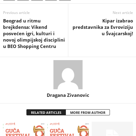
Previous article
Next article
Beograd u ritmu
Kipar izabrao
brejkdensa: Vikend
predstavnika za Evroviziju
posvećen igri, kulturi i
u Švajcarskoj!
novoj olimpijskoj disciplini
u BEO Shopping Centru
Dragana Zivanovic
RELATED ARTICLES
MORE FROM AUTHOR