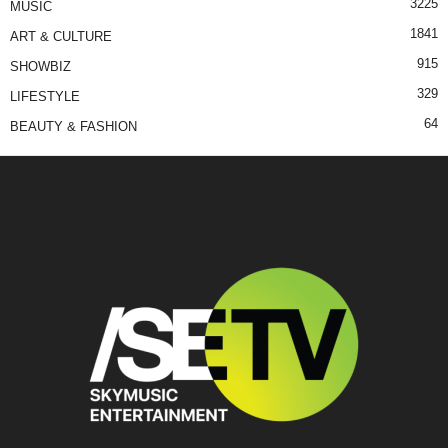
3225
MUSIC
1841
ART & CULTURE
915
SHOWBIZ
329
LIFESTYLE
64
BEAUTY & FASHION