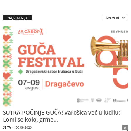
NAJČITANIJE
Sve vesti
SUTRA POČINJE GUČA! Varošica već u ludilu:
Lomi se kolo, grme...
SE TV
-
06.08.2026
0