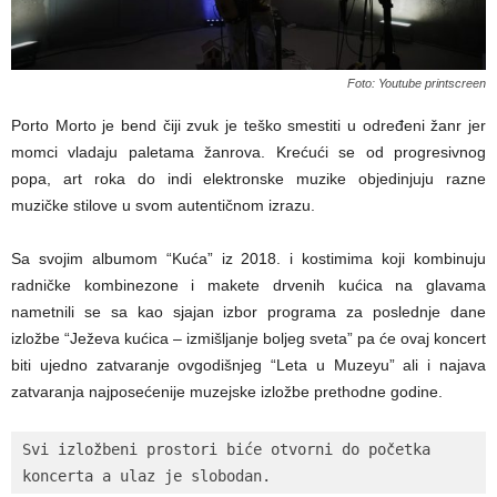
Foto: Youtube printscreen
Porto Morto je bend čiji zvuk je teško smestiti u određeni žanr jer
momci vladaju paletama žanrova. Krećući se od progresivnog
popa, art roka do indi elektronske muzike objedinjuju razne
muzičke stilove u svom autentičnom izrazu.
Sa svojim albumom “Kuća” iz 2018. i kostimima koji kombinuju
radničke kombinezone i makete drvenih kućica na glavama
nametnili se sa kao sjajan izbor programa za poslednje dane
izložbe “Ježeva kućica – izmišljanje boljeg sveta” pa će ovaj koncert
biti ujedno zatvaranje ovgodišnjeg “Leta u Muzeyu” ali i najava
zatvaranja najposećenije muzejske izložbe prethodne godine.
Svi izložbeni prostori biće otvorni do početka 
koncerta a ulaz je slobodan.