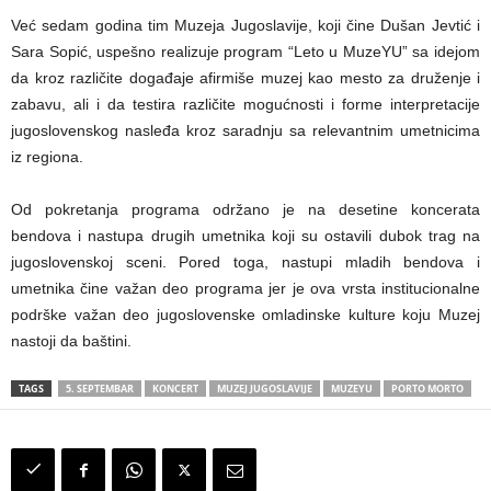
Već sedam godina tim Muzeja Jugoslavije, koji čine Dušan Jevtić i
Sara Sopić, uspešno realizuje program “Leto u MuzeYU” sa idejom
da kroz različite događaje afirmiše muzej kao mesto za druženje i
zabavu, ali i da testira različite mogućnosti i forme interpretacije
jugoslovenskog nasleđa kroz saradnju sa relevantnim umetnicima
iz regiona.
Od pokretanja programa održano je na desetine koncerata
bendova i nastupa drugih umetnika koji su ostavili dubok trag na
jugoslovenskoj sceni. Pored toga, nastupi mladih bendova i
umetnika čine važan deo programa jer je ova vrsta institucionalne
podrške važan deo jugoslovenske omladinske kulture koju Muzej
nastoji da baštini.
TAGS
5. SEPTEMBAR
KONCERT
MUZEJ JUGOSLAVIJE
MUZEYU
PORTO MORTO