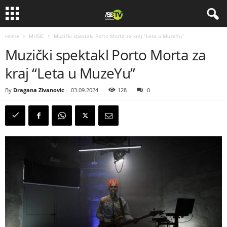
Home
MUSIC
Muzički spektakl Porto Morta za kraj “Leta u MuzeYu”
Muzički spektakl Porto Morta za
kraj “Leta u MuzeYu”
By
Dragana Zivanovic
-
03.09.2024
128
0