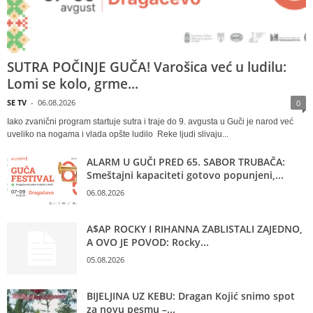
SUTRA POČINJE GUČA! Varošica već u ludilu:
Lomi se kolo, grme...
SE TV
-
06.08.2026
0
Iako zvanični program startuje sutra i traje do 9. avgusta u Guči je narod već
uveliko na nogama i vlada opšte ludilo Reke ljudi slivaju...
ALARM U GUČI PRED 65. SABOR TRUBAČA:
Smeštajni kapaciteti gotovo popunjeni,...
06.08.2026
A$AP ROCKY I RIHANNA ZABLISTALI ZAJEDNO,
A OVO JE POVOD: Rocky...
05.08.2026
BIJELJINA UZ KEBU: Dragan Kojić snimo spot
za novu pesmu –...