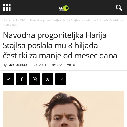
Home
MUSIC
Navodna progoniteljka Harija Stajlsa poslala mu 8 hiljada čestitki za
manje od...
Navodna progoniteljka Harija
Stajlsa poslala mu 8 hiljada
čestitki za manje od mesec dana
By
Ivica Drobac
-
21.02.2024
232
0