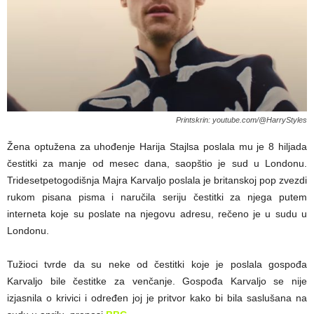
Printskrin: youtube.com/@HarryStyles
Žena optužena za uhođenje Harija Stajlsa poslala mu je 8 hiljada
čestitki za manje od mesec dana, saopštio je sud u Londonu.
Tridesetpetogodišnja Majra Karvaljo poslala je britanskoj pop zvezdi
rukom pisana pisma i naručila seriju čestitki za njega putem
interneta koje su poslate na njegovu adresu, rečeno je u sudu u
Londonu.
Tužioci tvrde da su neke od čestitki koje je poslala gospođa
Karvaljo bile čestitke za venčanje. Gospođa Karvaljo se nije
izjasnila o krivici i određen joj je pritvor kako bi bila saslušana na