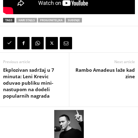
TAGS
HARI STAJLS
PROGONITELJKA
SUĐENJE
Previous article
Next article
Ekplozivan sadržaj u 7
Rambo Amadeus laže kad
minuta: Leni Krevic
zine
oduvao publiku mini-
nastupom na dodeli
popularnih nagrada