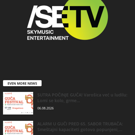
EVEN MORE NEWS
SUTRA POČINJE GUČA! Varošica već u ludilu:
Lomi se kolo, grme...
06.08.2026
ALARM U GUČI PRED 65. SABOR TRUBAČA:
Smeštajni kapaciteti gotovo popunjeni,...