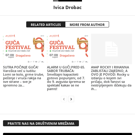
Ivica Drobac
RELATED ARTICLES
MORE FROM AUTHOR
SUTRA POČINJE GUČA!
ALARM U GUČI PRED 65.
A$AP ROCKY I RIHANNA
Varošica već u ludilu:
SABOR TRUBAČA:
ZABLISTALI ZAJEDNO, A
Lomi se kolo, grme trube,
Smeštajni kapaciteti
OVO JE POVOD: Rocky u
pečenje i vruća rakija na
gotovo popunjeni, od 7.
izdanju o kojem svi
sve strane – sve je
do 9. avgusta sprema se
pričaju, dok fanovi sa
spremno za...
spektakl kakav se ne
nestrpljenjem iščekuju da
pamti!
ih...
PRATITE NAS NA DRUŠTVENIM MREŽAMA