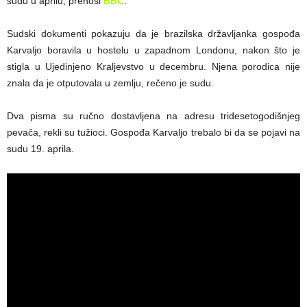
sudu u aprilu, prenosi
BBC
.
Sudski dokumenti pokazuju da je brazilska državljanka gospođa
Karvaljo boravila u hostelu u zapadnom Londonu, nakon što je
stigla u Ujedinjeno Kraljevstvo u decembru. Njena porodica nije
znala da je otputovala u zemlju, rečeno je sudu.
Dva pisma su ručno dostavljena na adresu tridesetogodišnjeg
pevača, rekli su tužioci. Gospođa Karvaljo trebalo bi da se pojavi na
sudu 19. aprila.