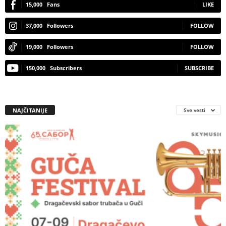
15,000
Fans
LIKE
37,000
Followers
FOLLOW
19,000
Followers
FOLLOW
150,000
Subscribers
SUBSCRIBE
NAJČITANIJE
Sve vesti