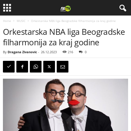
Home
MUSIC
Orkestarska NBA liga Beogradske filharmonija za kraj godine
Orkestarska NBA liga Beogradske
filharmonija za kraj godine
By
Dragana Zivanovic
-
26.12.2023
216
0