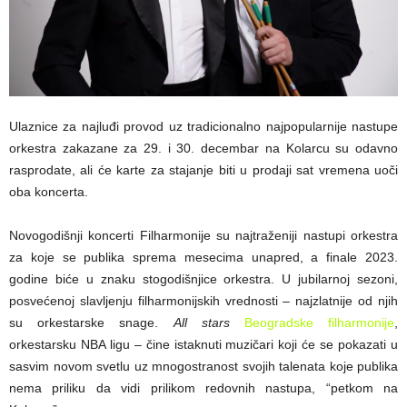
Ulaznice za najluđi provod uz tradicionalno najpopularnije nastupe
orkestra zakazane za 29. i 30. decembar na Kolarcu su odavno
rasprodate, ali će karte za stajanje biti u prodaji sat vremena uoči
oba koncerta.
Novogodišnji koncerti Filharmonije su najtraženiji nastupi orkestra
za koje se publika sprema mesecima unapred, a finale 2023.
godine biće u znaku stogodišnjice orkestra. U jubilarnoj sezoni,
posvećenoj slavljenju filharmonijskih vrednosti – najzlatnije od njih
su orkestarske snage.
All stars
Beogradske filharmonije
,
orkestarsku NBA ligu – čine istaknuti muzičari koji će se pokazati u
sasvim novom svetlu uz mnogostranost svojih talenata koje publika
nema priliku da vidi prilikom redovnih nastupa, “petkom na