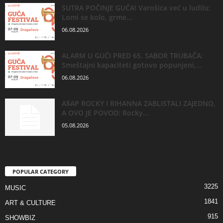
SUTRA POČINJE GUČA! Varošica već u ludilu:
Lomi se kolo, grme...
06.08.2026
ALARM U GUČI PRED 65. SABOR TRUBAČA:
Smeštajni kapaciteti gotovo popunjeni,...
06.08.2026
A$AP ROCKY I RIHANNA ZABLISTALI ZAJEDNO,
A OVO JE POVOD: Rocky...
05.08.2026
POPULAR CATEGORY
3225
MUSIC
1841
ART & CULTURE
915
SHOWBIZ