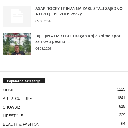
A$AP ROCKY I RIHANNA ZABLISTALI ZAJEDNO,
A OVO JE POVOD: Rocky...
05.08.2026
BIJELJINA UZ KEBU: Dragan Kojić snimo spot
za novu pesmu –...
04.08.2026
Popularne Kategorije
3225
MUSIC
1841
ART & CULTURE
915
SHOWBIZ
329
LIFESTYLE
64
BEAUTY & FASHION