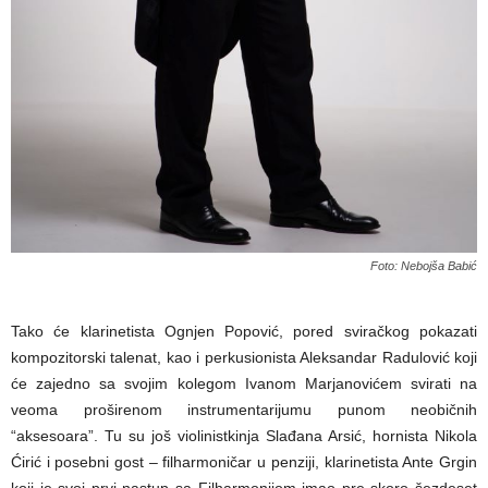
Foto: Nebojša Babić
Tako će klarinetista Ognjen Popović, pored sviračkog pokazati
kompozitorski talenat, kao i perkusionista Aleksandar Radulović koji
će zajedno sa svojim kolegom Ivanom Marjanovićem svirati na
veoma proširenom instrumentarijumu punom neobičnih
“aksesoara”. Tu su još violinistkinja Slađana Arsić, hornista Nikola
Ćirić i posebni gost – filharmoničar u penziji, klarinetista Ante Grgin