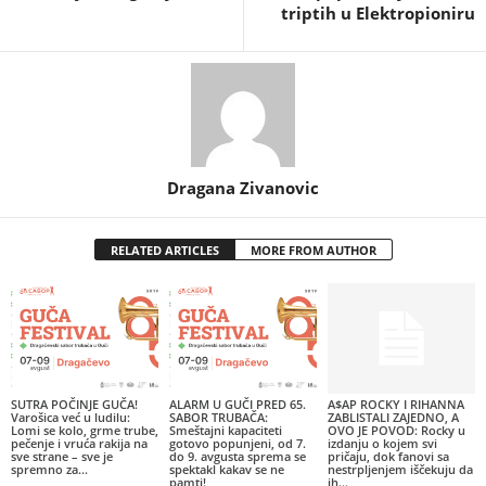
triptih u Elektropioniru
Dragana Zivanovic
RELATED ARTICLES
MORE FROM AUTHOR
SUTRA POČINJE GUČA!
ALARM U GUČI PRED 65.
A$AP ROCKY I RIHANNA
Varošica već u ludilu:
SABOR TRUBAČA:
ZABLISTALI ZAJEDNO, A
Lomi se kolo, grme trube,
Smeštajni kapaciteti
OVO JE POVOD: Rocky u
pečenje i vruća rakija na
gotovo popunjeni, od 7.
izdanju o kojem svi
sve strane – sve je
do 9. avgusta sprema se
pričaju, dok fanovi sa
spremno za...
spektakl kakav se ne
nestrpljenjem iščekuju da
pamti!
ih...