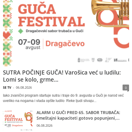
SUTRA POČINJE GUČA! Varošica već u ludilu:
Lomi se kolo, grme...
SE TV
-
06.08.2026
0
Iako zvanični program startuje sutra i traje do 9. avgusta u Guči je narod već
uveliko na nogama i vlada opšte ludilo Reke ljudi slivaju...
ALARM U GUČI PRED 65. SABOR TRUBAČA:
Smeštajni kapaciteti gotovo popunjeni,...
06.08.2026