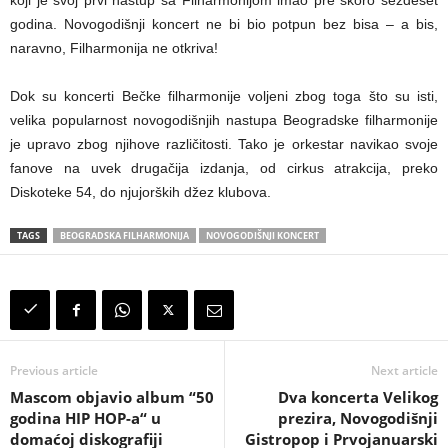
koji je svoj prvi nastup sa Filharmonijom imao pre skoro šezdeset
godina. Novogodišnji koncert ne bi bio potpun bez bisa – a bis,
naravno, Filharmonija ne otkriva!
Dok su koncerti Bečke filharmonije voljeni zbog toga što su isti,
velika popularnost novogodišnjih nastupa Beogradske filharmonije
je upravo zbog njihove različitosti. Tako je orkestar navikao svoje
fanove na uvek drugačija izdanja, od cirkus atrakcija, preko
Diskoteke 54, do njujorških džez klubova.
TAGS
BEOGRADSKA FILHARMONIJA
NOVOGODIŠNJI KONCERT
Previous article
Next article
Mascom objavio album “50
Dva koncerta Velikog
godina HIP HOP-a“ u
prezira, Novogodišnji
domaćoj diskografiji
Gistropop i Prvojanuarski