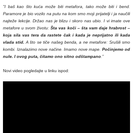
“I baš kao što kuća može biti metafora, tako može biti i bend.
Paramore je bio vozilo na putu na kom smo moji prijatelji i ja naučili
najteže lekcije. Držao nas je blizu i skoro nas ubio. I vi imate ove
metafore u svom životu:
Šta vas koči – šta vam daje hrabrost –
koja sila vas tera da rastete čak i kada je neprijatno ili kada
vlada stid.
A što se tiče našeg benda, a ne metafore: Srušili smo
kombi. Iznalazimo nove načine. Imamo nove mape.
Počinjemo od
nule. I ovog puta, čitamo ono sitno odštampano
.”
Novi video pogledajte u linku ispod: