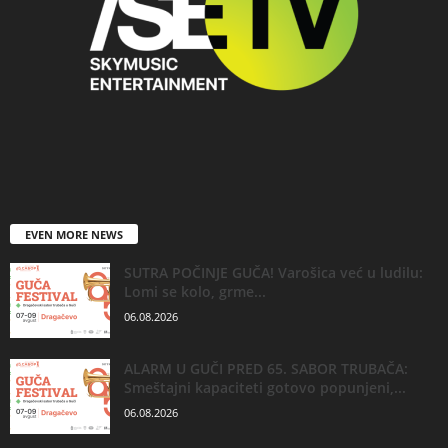
EVEN MORE NEWS
SUTRA POČINJE GUČA! Varošica već u ludilu:
Lomi se kolo, grme...
06.08.2026
ALARM U GUČI PRED 65. SABOR TRUBAČA:
Smeštajni kapaciteti gotovo popunjeni,...
06.08.2026