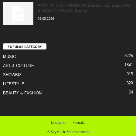
A$AP ROCKY I RIHANNA ZABLISTALI ZAJEDNO,
A OVO JE POVOD: Rocky...
05.08.2026
POPULAR CATEGORY
3225
MUSIC
1841
ART & CULTURE
915
SHOWBIZ
329
LIFESTYLE
64
BEAUTY & FASHION
Naslovna
Kontakt
© SkyMusic Entertainment