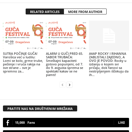
RELATED ARTICLES
MORE FROM AUTHOR
SUTRA POČINJE GUČA!
ALARM U GUČI PRED 65.
A$AP ROCKY I RIHANNA
Varošica već u ludilu:
SABOR TRUBAČA:
ZABLISTALI ZAJEDNO, A
Lomi se kolo, grme trube,
Smeštajni kapaciteti
OVO JE POVOD: Rocky u
pečenje i vruća rakija na
gotovo popunjeni, od 7.
izdanju o kojem svi
sve strane – sve je
do 9. avgusta sprema se
pričaju, dok fanovi sa
spremno za...
spektakl kakav se ne
nestrpljenjem iščekuju da
pamti!
ih...
PRATITE NAS NA DRUŠTVENIM MREŽAMA
15,000
Fans
LIKE