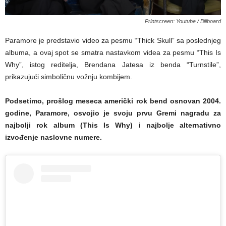
Printscreen: Youtube / Billboard
Paramore je predstavio video za pesmu “Thick Skull” sa poslednjeg
albuma, a ovaj spot se smatra nastavkom videa za pesmu “This Is
Why”, istog reditelja, Brendana Jatesa iz benda “Turnstile”,
prikazujući simboličnu vožnju kombijem.
Podsetimo, prošlog meseca američki rok bend osnovan 2004.
godine, Paramore, osvojio je svoju prvu Gremi nagradu za
najbolji rok album (This Is Why) i najbolje alternativno
izvođenje naslovne numere.