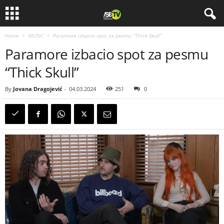
Home
MUSIC
Paramore izbacio spot za pesmu “Thick Skull”
Paramore izbacio spot za pesmu
“Thick Skull”
By
Jovana Dragojević
-
04.03.2024
251
0