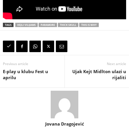
TAGS
HEJLI VILIJAMS
PARAMORE
THICK SKULL
THIS IS WHY
Previous article
Next article
E-play u klubu Fest u
Ujak Kejt Midlton ulazi u
aprilu
rijaliti
Jovana Dragojević