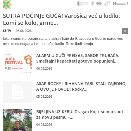
SUTRA POČINJE GUČA! Varošica već u ludilu:
Lomi se kolo, grme...
SE TV
-
06.08.2026
0
Iako zvanični program startuje sutra i traje do 9. avgusta u Guči je narod već
uveliko na nogama i vlada opšte ludilo Reke ljudi slivaju...
ALARM U GUČI PRED 65. SABOR TRUBAČA:
Smeštajni kapaciteti gotovo popunjeni,...
06.08.2026
A$AP ROCKY I RIHANNA ZABLISTALI ZAJEDNO,
A OVO JE POVOD: Rocky...
05.08.2026
BIJELJINA UZ KEBU: Dragan Kojić snimo spot
za novu pesmu –...
04.08.2026