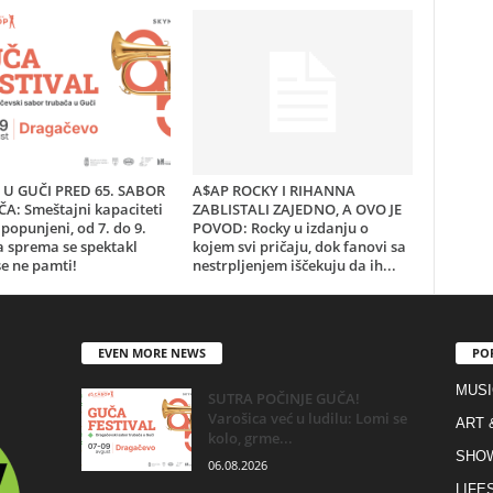
U GUČI PRED 65. SABOR
A$AP ROCKY I RIHANNA
A: Smeštajni kapaciteti
ZABLISTALI ZAJEDNO, A OVO JE
popunjeni, od 7. do 9.
POVOD: Rocky u izdanju o
a sprema se spektakl
kojem svi pričaju, dok fanovi sa
e ne pamti!
nestrpljenjem iščekuju da ih...
EVEN MORE NEWS
PO
MUSI
SUTRA POČINJE GUČA!
Varošica već u ludilu: Lomi se
ART 
kolo, grme...
SHO
06.08.2026
LIFE