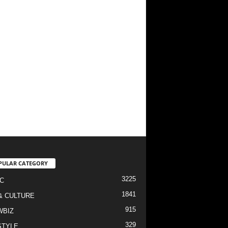
PULAR CATEGORY
3225
C
1841
& CULTURE
915
WBIZ
329
STYLE