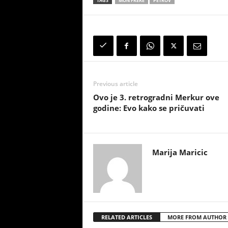
TAGS
MON FRÈRE
PETROV
Previous article
Ovo je 3. retrogradni Merkur ove
godine: Evo kako se pričuvati
Marija Maricic
RELATED ARTICLES
MORE FROM AUTHOR