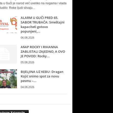
ta u Guči je narod već uveliko na nogama i vlada
ludilo Reke ljudi slivaju...
ALARM U GUČI PRED 65.
SABOR TRUBAČA: Smeštajni
kapaciteti gotovo
popunjeni,...
06.08.2026
A$AP ROCKY I RIHANNA
ZABLISTALI ZAJEDNO, A OVO
JE POVOD: Rocky...
05.08.2026
BIJELJINA UZ KEBU: Dragan
Kojić snimo spot za novu
pesmu –...
04.08.2026
ularne Kategorije