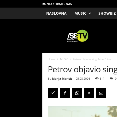
KONTAKTIRAJTE NAS
NASLOVNA
MUSIC
SHOWBIZ
/
S
E
T
V
Home
MUSIC
Petrov objavio singl Mon Frère​
Petrov objavio sing
By
Marija Maricic
-
05.08.2024
511
0