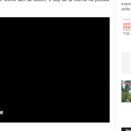
avgus
opšte 
Pop