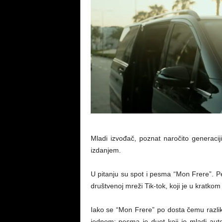
Mladi izvođač, poznat naročito generac
izdanjem.
U pitanju su spot i pesma “Mon Frere”. Pe
društvenoj mreži Tik-tok, koji je u kratk
Iako se “Mon Frere” po dosta čemu razliku
jednom: pesma je duet koji je mladi au