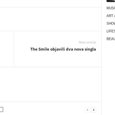
MUS
ART 
SHO
LIFE
BEAU
Next article
The Smile objavili dva nova singla