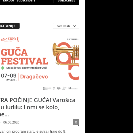
150,000
Subscribers
SUBSCRIBE
JČITANIJE
Sve vesti
RA POČINJE GUČA! Varošica
 u ludilu: Lomi se kolo,
e...
-
06.08.2026
0
vanični program startuje sutra i traje do 9.