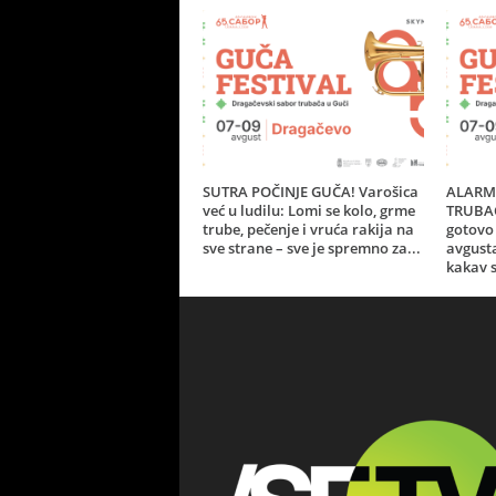
SUTRA POČINJE GUČA! Varošica
ALARM 
već u ludilu: Lomi se kolo, grme
TRUBAČ
trube, pečenje i vruća rakija na
gotovo 
sve strane – sve je spremno za...
avgust
kakav s