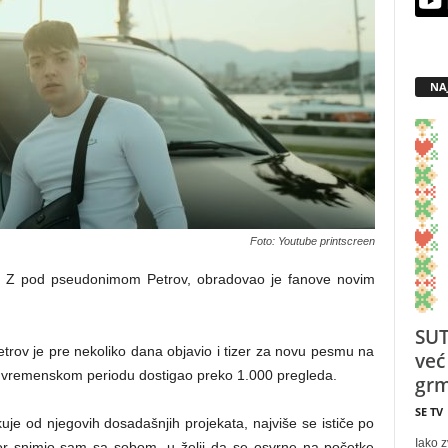
NA
Foto: Youtube printscreen
iji Z pod pseudonimom Petrov, obradovao je fanove novim
SUT
trov je pre nekoliko dana objavio i tizer za novu pesmu na
već
om vremenskom periodu dostigao preko 1.000 pregleda.
grm
SE TV
je od njegovih dosadašnjih projekata, najviše se ističe po
Iako z
tor snimio sam sa sobom, u želji da se osvrne na početke