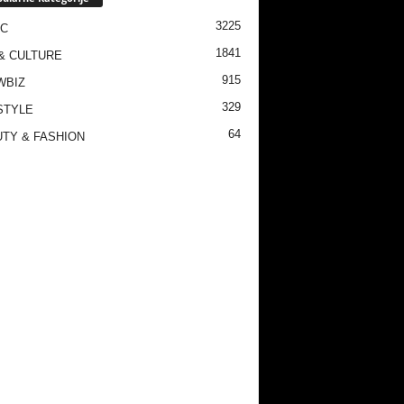
3225
IC
1841
& CULTURE
915
WBIZ
329
STYLE
64
TY & FASHION